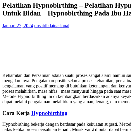
Pelatihan Hypnobirthing – Pelatihan Hypn
Untuk Bidan – Hypnobirthing Pada Ibu H
Januari 27, 2024
pusatdiklatnasional
Kehamilan dan Persalinan adalah suatu proses sangat alami namun sa
mengalaminya. Pengalaman positif selama proses kehamilan, persalin
pengalaman yang positif memang di butuhkan ketenangan dan kenyama
proses melahirkan, masa nifas , masa menyusui hingga pada saat mas
Metode Hypno-birthing ini di kembangkan berdasarkan adanya keyaki
dapat melalui pengalaman melahirkan yang aman, tenang, dan memuask
Cara Kerja
Hypnobirthing
Hypnobirthing bekerja dengan berdasar pada kekuatan sugesti. Metode
nafas ketika proses persalinan terjadi. Musik yang diputar dapat beru