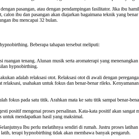
 dengan pasangan, atau dengan pendampingan fasilitator. Jika ibu ham
, calon ibu dan pasangan akan diajarkan bagaimana teknik yang benar saa
dungan ibu mencapai 32 bulan.
ypnobirthing. Beberapa tahapan tersebut meliputi:
isi ruangan tenang. Alunan musik serta aromaterapi yang menenangkan
lan hypnobirthing.
akukan adalah relaksasi otot. Relaksasi otot di awali dengan peregang
t relaksasi, usahakan untuk fokus dan benar-benar rileks. Kenyamanan
dalah fokus pada satu titik. Arahkan mata ke satu titik sampai benar-
esti positif mengenai proses persalinan. Kata-kata positif akan sanga
kus untuk mendapatkan hasil yang maksimal.
lanjutnya Ibu perlu melatihnya sendiri di rumah. Justru proses latihan
i latih, terapi hypnobirthing tidak akan membawa banyak pengaruh.