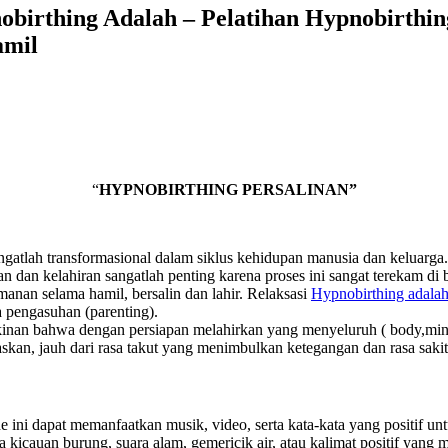
obirthing Adalah – Pelatihan Hypnobirthin
amil
“
HYPNOBIRTHING PERSALINAN”
ngatlah transformasional dalam siklus kehidupan manusia dan keluarga.
an dan kelahiran sangatlah penting karena proses ini sangat terekam
nan selama hamil, bersalin dan lahir. Relaksasi
Hypnobirthing adala
a pengasuhan (parenting).
nan bahwa dengan persiapan melahirkan yang menyeluruh ( body,mind 
an, jauh dari rasa takut yang menimbulkan ketegangan dan rasa sakit
 ini dapat memanfaatkan musik, video, serta kata-kata yang positif u
pa kicauan burung, suara alam, gemericik air, atau kalimat positif yang