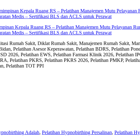
impinan Kepala Ruang RS – Pelatihan Manajemen Mutu Pelayanan Rum
ratan Medis – Sertifikasi BLS dan ACLS untuk Perawat
editasi Rumah Sakit, Diklat Rumah Sakit, Manajemen Rumah Sakit, Man
Bidan, Pelatihan Asesor Keperawatan, Pelatihan BDRS, Pelatihan Pon
D 2026, Pelatihan EWS, Pelatihan Farmasi Klinik 2026, Pelatihan IP
RA, Pelatihan PKRS, Pelatihan PKRS 2026, Pelatihan PMKP, Pelatih
an, Pelatihan TOT PPI
ypnobirthing Adalah
,
Pelatihan Hypnobirthing Persalinan
,
Pelatihan H