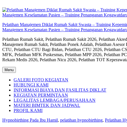
Skip
to
content
Pelatihan Manajemen Diklat Rumah Sakit Swasta – Training Kepem
Manajemen Keselamatan Pasien – Training Penanganan Kegawatdaru
Pelatihan Rumah Sakit, Pelatihan Rumah Sakit 2026, Pelatihan Akr
Manajemen Rumah Sakit, Pelatihan Ponek Adalah, Pelatihan Asesor 
CTU, Pelatihan CTU Bagi Bidan, Pelatihan CTU 2026, Pelatihan CSS
MFK, Pelatihan MFK Puskesmas, Pelatihan MPP 2026, Pelatihan PC
Rekam Medis 2026, Pelatihan Nicu 2026, Pelatihan TOT Keperawat
Menu
GALERI FOTO KEGIATAN
HUBUNGI KAMI
INFORMASI BIAYA DAN FASILITAS DIKLAT
KEGIATAN PERMINTAAN
LEGALITAS LEMBAGA/PERUSAHAAN
MATERI BIMTEK DAN JADWAL
PROFIL KAMI
Hypnobirthing Pada Ibu Hamil
,
pelatihan hypnobirthing
,
Pelatihan H