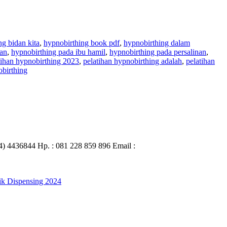
ng bidan kita
,
hypnobirthing book pdf
,
hypnobirthing dalam
nan
,
hypnobirthing pada ibu hamil
,
hypnobirthing pada persalinan
,
tihan hypnobirthing 2023
,
pelatihan hypnobirthing adalah
,
pelatihan
obirthing
74) 4436844 Hp. : 081 228 859 896 Email :
tik Dispensing 2024