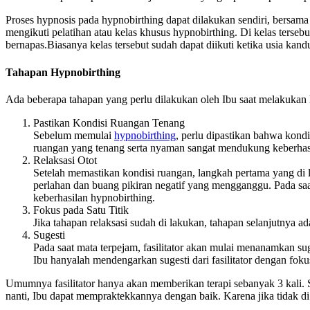
Proses hypnosis pada hypnobirthing dapat dilakukan sendiri, bersama
mengikuti pelatihan atau kelas khusus hypnobirthing. Di kelas tersebut
bernapas.Biasanya kelas tersebut sudah dapat diikuti ketika usia kan
Tahapan Hypnobirthing
Ada beberapa tahapan yang perlu dilakukan oleh Ibu saat melakukan h
Pastikan Kondisi Ruangan Tenang
Sebelum memulai
hypnobirthing
, perlu dipastikan bahwa kond
ruangan yang tenang serta nyaman sangat mendukung keberhasi
Relaksasi Otot
Setelah memastikan kondisi ruangan, langkah pertama yang di l
perlahan dan buang pikiran negatif yang mengganggu. Pada saa
keberhasilan hypnobirthing.
Fokus pada Satu Titik
Jika tahapan relaksasi sudah di lakukan, tahapan selanjutnya a
Sugesti
Pada saat mata terpejam, fasilitator akan mulai menanamkan sug
Ibu hanyalah mendengarkan sugesti dari fasilitator dengan fo
Umumnya fasilitator hanya akan memberikan terapi sebanyak 3 kali. Se
nanti, Ibu dapat mempraktekkannya dengan baik. Karena jika tidak d