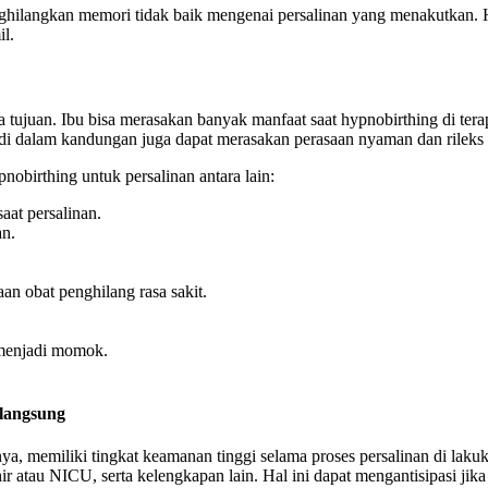
menghilangkan memori tidak baik mengenai persalinan yang menakutka
l.
a tujuan. Ibu bisa merasakan banyak manfaat saat hypnobirthing di te
n di dalam kandungan juga dapat merasakan perasaan nyaman dan rileks 
obirthing untuk persalinan antara lain:
aat persalinan.
an.
an obat penghilang rasa sakit.
 menjadi momok.
rlangsung
nnya, memiliki tingkat keamanan tinggi selama proses persalinan di lak
ir atau NICU, serta kelengkapan lain. Hal ini dapat mengantisipasi jika 