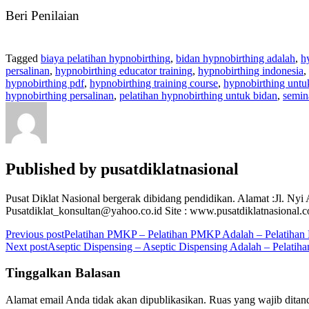
Beri Penilaian
Tagged
biaya pelatihan hypnobirthing
,
bidan hypnobirthing adalah
,
h
persalinan
,
hypnobirthing educator training
,
hypnobirthing indonesia
,
hypnobirthing pdf
,
hypnobirthing training course
,
hypnobirthing untu
hypnobirthing persalinan
,
pelatihan hypnobirthing untuk bidan
,
semin
Published by
pusatdiklatnasional
Pusat Diklat Nasional bergerak dibidang pendidikan. Alamat :Jl. Ny
Pusatdiklat_konsultan@yahoo.co.id Site : www.pusatdiklatnasional
Navigasi
Previous post
Pelatihan PMKP – Pelatihan PMKP Adalah – Pelatiha
Next post
Aseptic Dispensing – Aseptic Dispensing Adalah – Pelatiha
pos
Tinggalkan Balasan
Alamat email Anda tidak akan dipublikasikan.
Ruas yang wajib ditan