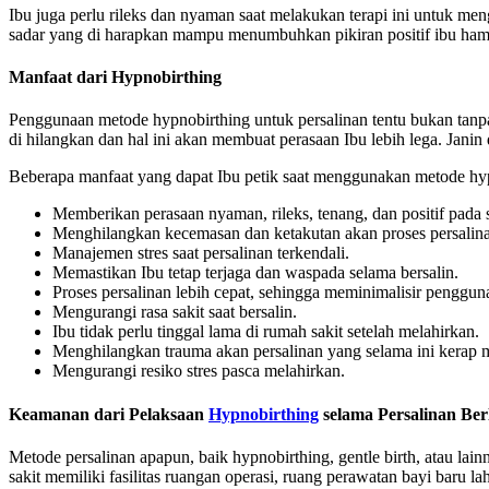
Ibu juga perlu rileks dan nyaman saat melakukan terapi ini untuk 
sadar yang di harapkan mampu menumbuhkan pikiran positif ibu hami
Manfaat dari Hypnobirthing
Penggunaan metode hypnobirthing untuk persalinan tentu bukan tanp
di hilangkan dan hal ini akan membuat perasaan Ibu lebih lega. Jani
Beberapa manfaat yang dapat Ibu petik saat menggunakan metode hypn
Memberikan perasaan nyaman, rileks, tenang, dan positif pada s
Menghilangkan kecemasan dan ketakutan akan proses persalin
Manajemen stres saat persalinan terkendali.
Memastikan Ibu tetap terjaga dan waspada selama bersalin.
Proses persalinan lebih cepat, sehingga meminimalisir pengguna
Mengurangi rasa sakit saat bersalin.
Ibu tidak perlu tinggal lama di rumah sakit setelah melahirkan.
Menghilangkan trauma akan persalinan yang selama ini kerap
Mengurangi resiko stres pasca melahirkan.
Keamanan dari Pelaksaan
Hypnobirthing
selama Persalinan Be
Metode persalinan apapun, baik hypnobirthing, gentle birth, atau lai
sakit memiliki fasilitas ruangan operasi, ruang perawatan bayi baru lah