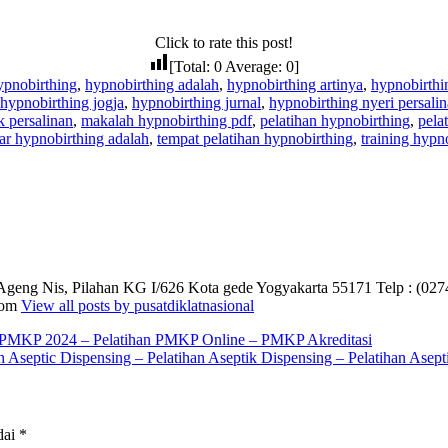
Click to rate this post!
[Total:
0
Average:
0
]
ypnobirthing
,
hypnobirthing adalah
,
hypnobirthing artinya
,
hypnobirthi
hypnobirthing jogja
,
hypnobirthing jurnal
,
hypnobirthing nyeri persali
k persalinan
,
makalah hypnobirthing pdf
,
pelatihan hypnobirthing
,
pela
ar hypnobirthing adalah
,
tempat pelatihan hypnobirthing
,
training hypn
i Ageng Nis, Pilahan KG I/626 Kota gede Yogyakarta 55171 Telp : (02
.com
View all posts by pusatdiklatnasional
n PMKP 2024 – Pelatihan PMKP Online – PMKP Akreditasi
n Aseptic Dispensing – Pelatihan Aseptik Dispensing – Pelatihan Asep
dai
*