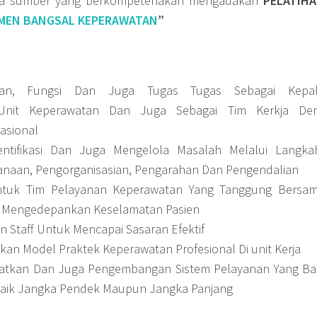
ra sumber yang berkompetenakan mengadakan
PELATIH
MEN BANGSAL KEPERAWATAN
”
an, Fungsi Dan Juga Tugas Tugas Sebagai Kepa
/Unit Keperawatan Dan Juga Sebagai Tim Kerkja De
asional
tifikasi Dan Juga Mengelola Masalah Melalui Langka
naan, Pengorganisasian, Pengarahan Dan Pengendalian
uk Tim Pelayanan Keperawatan Yang Tanggung Bersa
lu Mengedepankan Keselamatan Pasien
Staff Untuk Mencapai Sasaran Efektif
n Model Praktek Keperawatan Profesional Di unit Kerja
tkan Dan Juga Pengembangan Sistem Pelayanan Yang Ba
 Baik Jangka Pendek Maupun Jangka Panjang