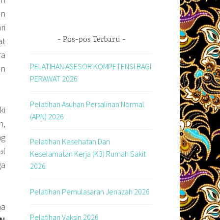
an
ri
at
Pos-pos Terbaru
ra
PELATIHAN ASESOR KOMPETENSI BAGI
an
PERAWAT 2026
Pelatihan Asuhan Persalinan Normal
ki
(APN) 2026
n,
ng
Pelatihan Kesehatan Dan
al
Keselamatan Kerja (K3) Rumah Sakit
ga
2026
Pelatihan Pemulasaran Jenazah 2026
ma
Pelatihan Vaksin 2026