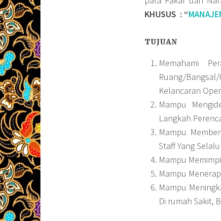
para Pakar dan Na
KHUSUS : “
MANAJE
TUJUAN
Memahami Per
Ruang/Bangsal
Kelancaran Oper
Mampu Mengiden
Langkah Perenca
Mampu Membent
Staff Yang Sela
Mampu Memimpin 
Mampu Menerapka
Mampu Meningka
Di rumah Sakit,