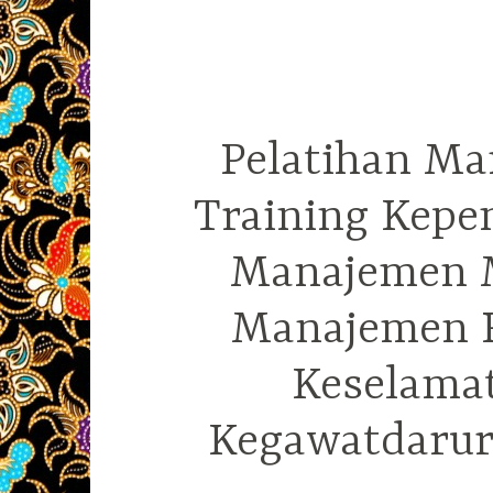
Pelatihan Ma
Training Kepe
Manajemen M
Manajemen R
Keselama
Kegawatdarura