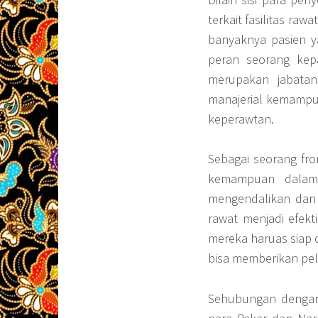
terkait fasilitas ra
banyaknya pasien 
peran seorang kep
merupakan jabatan
manajerial kemampu
keperawtan.
Sebagai seorang fro
kemampuan dalam 
mengendalikan dan 
rawat menjadi efekt
mereka haruas siap 
bisa memberikan pel
Sehubungan dengan