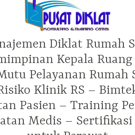
najemen Diklat Rumah S
mimpinan Kepala Ruang 
utu Pelayanan Rumah Sa
isiko Klinik RS – Bimt
tan Pasien – Training P
tan Medis – Sertifikas