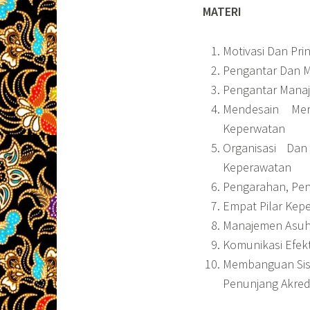
MATERI
Motivasi Dan Pri
Pengantar Dan 
Pengantar Mana
Mendesain Me
Keperwatan
Organisasi D
Keperawatan
Pengarahan, Pe
Empat Pilar Kep
Manajemen Asuh
Komunikasi Efek
Membanguan Sisi
Penunjang Akred