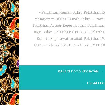
Pelatihan Rumah Sakit, Pelatihan R
Manajemen Diklat Rumah Sakit – Traini
Pelatihan Asesor Keperawatan, Pelatihan
Bagi Bidan, Pelatihan CTU 2026, Pelatiha
Komite Keperawatan 2026, Pelatihan MF
2026, Pelatihan PMKP, Pelatihan PMKP 20
GALERI FOTO KEGIATAN
LEGALITA