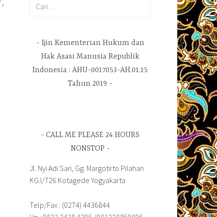
Cari
,
T
untuk:
L
Ijin Kementerian Hukum dan
Hak Asasi Manusia Republik
Indonesia : AHU-0017053-AH.01.15
Tahun 2019
CALL ME PLEASE 24 HOURS
NONSTOP
Jl. Nyi Adi Sari, Gg. Margotirto Pilahan
KG.I/726 Kotagede Yogyakarta
Telp/Fax : (0274) 4436844
Hp : 0823 2428 4296 /081228859896