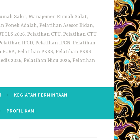
 Rumah Sakit, Manajemen Rumah Sakit,
 Ponek Adalah, Pelatihan Asesor Bidan,
BTCLS 2026, Pelatihan CTU, Pelatihan CTU
Pelatihan IPCD, Pelatihan IPCN, Pelatihan
n PCRA, Pelatihan PKRS, Pelatihan PKRS
dis 2026, Pelatihan Nicu 2026, Pelatihan
T
KEGIATAN PERMINTAAN
PROFIL KAMI