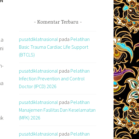
AN
Komentar Terbaru
pusatdiklatnasional
pada
Pelatihan
la
Basic Trauma Cardiac Life Support
mi
(BTCLS)
h-
pusatdiklatnasional
pada
Pelatihan
Infection Prevention and Control
ma
Doctor (IPCD) 2026
pusatdiklatnasional
pada
Pelatihan
Manajemen Fasilitas Dan Keselamatan
ik
(MFK) 2026
pusatdiklatnasional
pada
Pelatihan