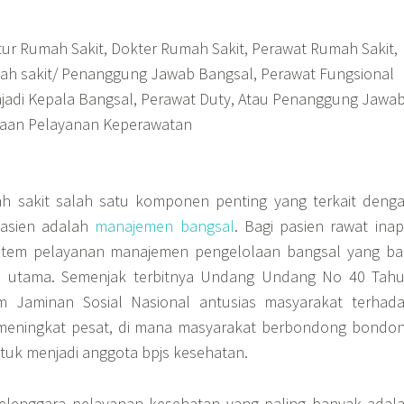
ktur Rumah Sakit, Dokter Rumah Sakit, Perawat Rumah Sakit,
ah sakit/ Penanggung Jawab Bangsal, Perawat Fungsional
jadi Kepala Bangsal, Perawat Duty, Atau Penanggung Jawa
aan Pelayanan Keperawatan
 sakit salah satu komponen penting yang terkait deng
pasien adalah
manajemen bangsal
. Bagi pasien rawat inap
 sistem pelayanan manajemen pengelolaan bangsal yang ba
 utama. Semenjak terbitnya Undang Undang No 40 Tah
m Jaminan Sosial Nasional antusias masyarakat terhad
meningkat pesat, di mana masyarakat berbondong bondo
ntuk menjadi anggota bpjs kesehatan.
nyelenggara pelayanan kesehatan yang paling banyak adal