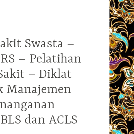
akit Swasta –
RS – Pelatihan
kit – Diklat
ek Manajemen
enanganan
i BLS dan ACLS