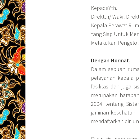
KepadaYth.
Direktur/ Wakil Dire
Kepala Perawat Rum
Yang Siap Untuk Men
Melakukan Pengelol
Dengan Hormat,
Dalam sebuah rumah
pelayanan kepala 
fasilitas dan juga
merupakan harapan
2004 tentang Siste
jaminan kesehatan 
mendaftarkan diri u
Dilain sisi para pe