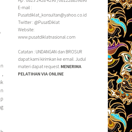
E-mail :
Pusatdiklat_konsultan@yahoo.co.id
Twitter : @PusatDiklat
Website:
b
www.pusatdiklatnasional.com
Catatan : UNDANGAN dan BROSUR
dapat kami kirimkan ke email. Judul
an
materi dapat request.
MENERIMA
 ,
PELATIHAN VIA ONLINE
ik
un
ap
ng
ah