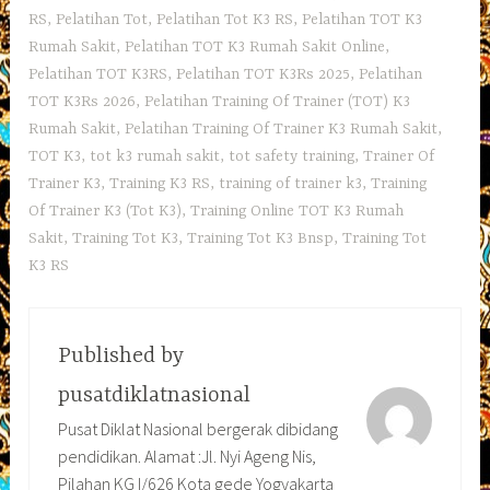
RS
,
Pelatihan Tot
,
Pelatihan Tot K3 RS
,
Pelatihan TOT K3
Rumah Sakit
,
Pelatihan TOT K3 Rumah Sakit Online
,
Pelatihan TOT K3RS
,
Pelatihan TOT K3Rs 2025
,
Pelatihan
TOT K3Rs 2026
,
Pelatihan Training Of Trainer (TOT) K3
Rumah Sakit
,
Pelatihan Training Of Trainer K3 Rumah Sakit
,
TOT K3
,
tot k3 rumah sakit
,
tot safety training
,
Trainer Of
Trainer K3
,
Training K3 RS
,
training of trainer k3
,
Training
Of Trainer K3 (Tot K3)
,
Training Online TOT K3 Rumah
Sakit
,
Training Tot K3
,
Training Tot K3 Bnsp
,
Training Tot
K3 RS
Published by
pusatdiklatnasional
Pusat Diklat Nasional bergerak dibidang
pendidikan. Alamat :Jl. Nyi Ageng Nis,
Pilahan KG I/626 Kota gede Yogyakarta