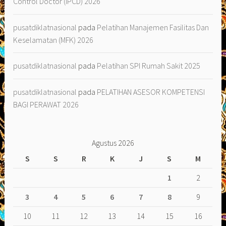
Control Doctor (IPCD) 2026
pusatdiklatnasional
pada
Pelatihan Manajemen Fasilitas Dan
Keselamatan (MFK) 2026
pusatdiklatnasional
pada
Pelatihan SPI Rumah Sakit 2025
pusatdiklatnasional
pada
PELATIHAN ASESOR KOMPETENSI
BAGI PERAWAT 2026
Agustus 2026
S
S
R
K
J
S
M
1
2
3
4
5
6
7
8
9
10
11
12
13
14
15
16