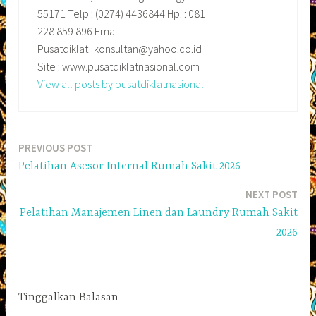
55171 Telp : (0274) 4436844 Hp. : 081
228 859 896 Email :
Pusatdiklat_konsultan@yahoo.co.id
Site : www.pusatdiklatnasional.com
View all posts by pusatdiklatnasional
PREVIOUS POST
Navigasi
Pelatihan Asesor Internal Rumah Sakit 2026
pos
NEXT POST
Pelatihan Manajemen Linen dan Laundry Rumah Sakit
2026
Tinggalkan Balasan