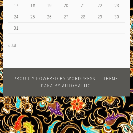
17
18
19
20
21
22
23
24
25
26
27
28
29
30
31
« Jul
PROUDLY POWERED BY WORDPRESS
|
THEME:
DARA BY
AUTOMATTIC
.