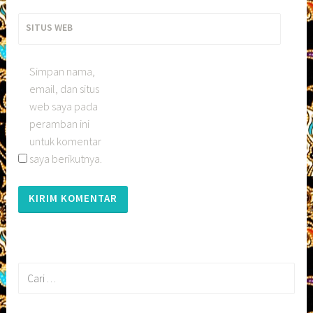
SITUS WEB
Simpan nama,
email, dan situs
web saya pada
peramban ini
untuk komentar
saya berikutnya.
Cari
untuk: