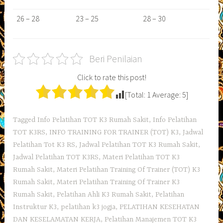
26 – 28
23 – 25
28 – 30
Beri Penilaian
Click to rate this post!
[Total:
1
Average:
5
]
Tagged
Info Pelatihan TOT K3 Rumah Sakit
,
Info Pelatihan
TOT K3RS
,
INFO TRAINING FOR TRAINER (TOT) K3
,
Jadwal
Pelatihan Tot K3 RS
,
Jadwal Pelatihan TOT K3 Rumah Sakit
,
Jadwal Pelatihan TOT K3RS
,
Materi Pelatihan TOT K3
Rumah Sakit
,
Materi Pelatihan Training Of Trainer (TOT) K3
Rumah Sakit
,
Materi Pelatihan Training Of Trainer K3
Rumah Sakit
,
Pelatihan Ahli K3 Rumah Sakit
,
Pelatihan
Instruktur K3
,
pelatihan k3 jogja
,
PELATIHAN KESEHATAN
DAN KESELAMATAN KERJA
,
Pelatihan Manajemen TOT K3