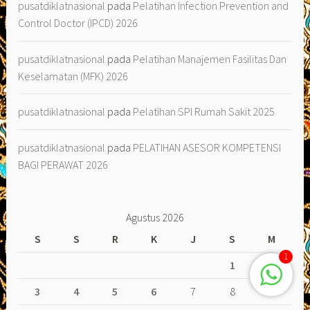
pusatdiklatnasional
pada
Pelatihan Infection Prevention and
Control Doctor (IPCD) 2026
pusatdiklatnasional
pada
Pelatihan Manajemen Fasilitas Dan
Keselamatan (MFK) 2026
pusatdiklatnasional
pada
Pelatihan SPI Rumah Sakit 2025
pusatdiklatnasional
pada
PELATIHAN ASESOR KOMPETENSI
BAGI PERAWAT 2026
Agustus 2026
S
S
R
K
J
S
M
1
1
2
3
4
5
6
7
8
9