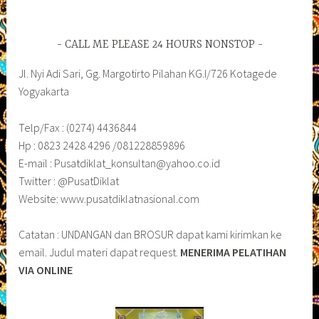
CALL ME PLEASE 24 HOURS NONSTOP
Jl. Nyi Adi Sari, Gg. Margotirto Pilahan KG.I/726 Kotagede
Yogyakarta
Telp/Fax : (0274) 4436844
Hp : 0823 2428 4296 /081228859896
E-mail : Pusatdiklat_konsultan@yahoo.co.id
Twitter : @PusatDiklat
Website: www.pusatdiklatnasional.com
Catatan : UNDANGAN dan BROSUR dapat kami kirimkan ke
email. Judul materi dapat request.
MENERIMA PELATIHAN
VIA ONLINE