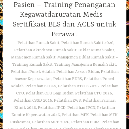
Pasien – Training Penanganan
Kegawatdaruratan Medis –
Sertifikasi BLS dan ACLS untuk
Perawat
Pelatihan Rumah Sakit, Pelatihan Rumah Sakit 2026,
Pelatihan Akreditasi Rumah Sakit, Diklat Rumah Sakit,
Manajemen Rumah Sakit, Manajemen Diklat Rumah Sakit –
Training Rumah Sakit, Training Manajemen Rumah Sakit,
Pelatihan Ponek Adalah, Pelatihan Asesor Bidan, Pelatihan
Asesor Keperawatan, Pelatihan BDRS, Pelatihan Poned
Adalah, Pelatihan BTCLS, Pelatihan BTCLS 2026, Pelatihan
CTU, Pelatihan CTU Bagi Bidan, Pelatihan CTU 2026,
Pelatihan CSSD 2026, Pelatihan EWS, Pelatihan Farmasi
Klinik 2026, Pelatihan IPCD, Pelatihan IPCN, Pelatihan
Komite Keperawatan 2026, Pelatihan MFK, Pelatihan MFK
Puskesmas, Pelatihan MPP 2026, Pelatihan PCRA, Pelatihan