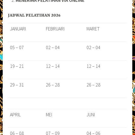
MENERIMA PELATIHAN VIA ONLINE
JADWAL PELATIHAN 2026
JANUARI
FEBRUARI
MARET
05 – 07
02 – 04
02 – 04
19 – 21
12 – 14
12 – 14
29 – 31
26 – 28
26 – 28
APRIL
MEI
JUNI
06 – 08
07 – 09
04 – 06