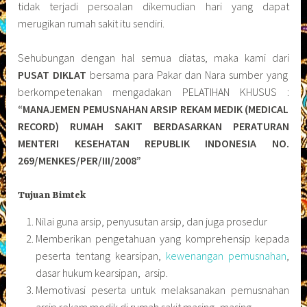
tidak terjadi persoalan dikemudian hari yang dapat
merugikan rumah sakit itu sendiri.
Sehubungan dengan hal semua diatas, maka kami dari
PUSAT DIKLAT
bersama para Pakar dan Nara sumber yang
berkompetenakan mengadakan PELATIHAN KHUSUS :
“MANAJEMEN PEMUSNAHAN ARSIP REKAM MEDIK (MEDICAL
RECORD) RUMAH SAKIT BERDASARKAN PERATURAN
MENTERI KESEHATAN REPUBLIK INDONESIA NO.
269/MENKES/PER/III/2008”
Tujuan Bimtek
Nilai guna arsip, penyusutan arsip, dan juga prosedur
Memberikan pengetahuan yang komprehensip kepada
peserta tentang kearsipan,
kewenangan pemusnahan
,
dasar hukum kearsipan, arsip.
Memotivasi peserta untuk melaksanakan pemusnahan
arsip rekam medik di rumah sakit masing–masing.