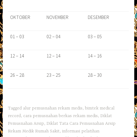
OKTOBER
NOVEMBER
DESEMBER
01 – 03
02 – 04
03 – 05
12 – 14
12 – 14
14 – 16
26 – 28
23 – 25
28 – 30
Tagged
alur pemusnahan rekam medis
,
bimtek medical
record
,
cara pemusnahan berkas rekam medis
,
Diklat
Pemusnahan Arsip
,
Diklat Tata Cara Pemusnahan Arsip
Rekam Medik Rumah Sakit
,
informasi pelatihan