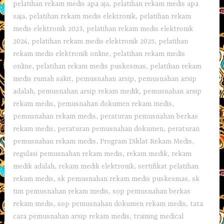
pelatihan rekam medis apa aja
,
pelatihan rekam medis apa
saja
,
pelatihan rekam medis elektronik
,
pelatihan rekam
medis elektronik 2023
,
pelatihan rekam medis elektronik
2024
,
pelatihan rekam medis elektronik 2025
,
pelatihan
rekam medis elektronik online
,
pelatihan rekam medis
online
,
pelatihan rekam medis puskesmas
,
pelatihan rekam
medis rumah sakit
,
pemusnahan arsip
,
pemusnahan arsip
adalah
,
pemusnahan arsip rekam medik
,
pemusnahan arsip
rekam medis
,
pemusnahan dokumen rekam medis
,
pemusnahan rekam medis
,
peraturan pemusnahan berkas
rekam medis
,
peraturan pemusnahan dokumen
,
peraturan
pemusnahan rekam medis
,
Program Diklat Rekam Medis
,
regulasi pemusnahan rekam medis
,
rekam medik
,
rekam
medik adalah
,
rekam medik elektronik
,
sertifikat pelatihan
rekam medis
,
sk pemusnahan rekam medis puskesmas
,
sk
tim pemusnahan rekam medis
,
sop pemusnahan berkas
rekam medis
,
sop pemusnahan dokumen rekam medis
,
tata
cara pemusnahan arsip rekam medis
,
training medical