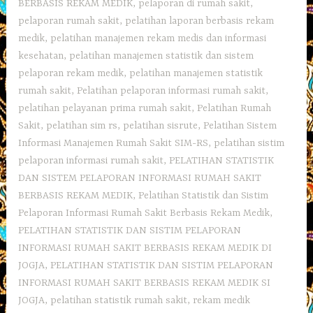
BERBASIS REKAM MEDIK
,
pelaporan di rumah sakit
,
pelaporan rumah sakit
,
pelatihan laporan berbasis rekam
medik
,
pelatihan manajemen rekam medis dan informasi
kesehatan
,
pelatihan manajemen statistik dan sistem
pelaporan rekam medik
,
pelatihan manajemen statistik
rumah sakit
,
Pelatihan pelaporan informasi rumah sakit
,
pelatihan pelayanan prima rumah sakit
,
Pelatihan Rumah
Sakit
,
pelatihan sim rs
,
pelatihan sisrute
,
Pelatihan Sistem
Informasi Manajemen Rumah Sakit SIM-RS
,
pelatihan sistim
pelaporan informasi rumah sakit
,
PELATIHAN STATISTIK
DAN SISTEM PELAPORAN INFORMASI RUMAH SAKIT
BERBASIS REKAM MEDIK
,
Pelatihan Statistik dan Sistim
Pelaporan Informasi Rumah Sakit Berbasis Rekam Medik
,
PELATIHAN STATISTIK DAN SISTIM PELAPORAN
INFORMASI RUMAH SAKIT BERBASIS REKAM MEDIK DI
JOGJA
,
PELATIHAN STATISTIK DAN SISTIM PELAPORAN
INFORMASI RUMAH SAKIT BERBASIS REKAM MEDIK SI
JOGJA
,
pelatihan statistik rumah sakit
,
rekam medik