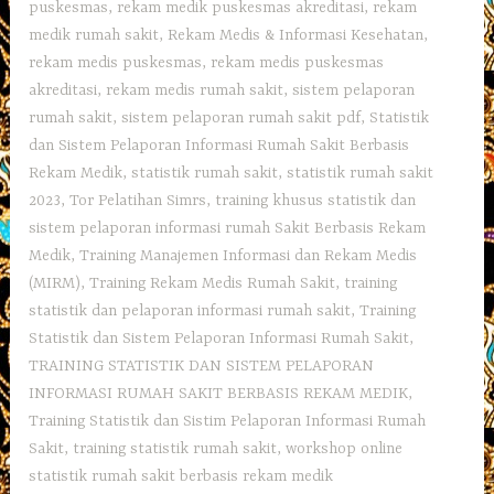
puskesmas
,
rekam medik puskesmas akreditasi
,
rekam
medik rumah sakit
,
Rekam Medis & Informasi Kesehatan
,
rekam medis puskesmas
,
rekam medis puskesmas
akreditasi
,
rekam medis rumah sakit
,
sistem pelaporan
rumah sakit
,
sistem pelaporan rumah sakit pdf
,
Statistik
dan Sistem Pelaporan Informasi Rumah Sakit Berbasis
Rekam Medik
,
statistik rumah sakit
,
statistik rumah sakit
2023
,
Tor Pelatihan Simrs
,
training khusus statistik dan
sistem pelaporan informasi rumah Sakit Berbasis Rekam
Medik
,
Training Manajemen Informasi dan Rekam Medis
(MIRM)
,
Training Rekam Medis Rumah Sakit
,
training
statistik dan pelaporan informasi rumah sakit
,
Training
Statistik dan Sistem Pelaporan Informasi Rumah Sakit
,
TRAINING STATISTIK DAN SISTEM PELAPORAN
INFORMASI RUMAH SAKIT BERBASIS REKAM MEDIK
,
Training Statistik dan Sistim Pelaporan Informasi Rumah
Sakit
,
training statistik rumah sakit
,
workshop online
statistik rumah sakit berbasis rekam medik