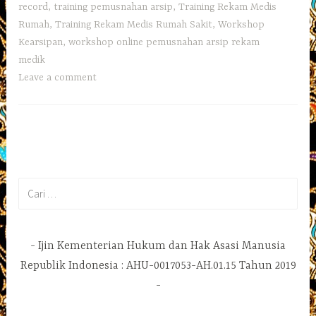
record
,
training pemusnahan arsip
,
Training Rekam Medis
Rumah
,
Training Rekam Medis Rumah Sakit
,
Workshop
Kearsipan
,
workshop online pemusnahan arsip rekam
medik
Leave a comment
Cari
untuk:
Ijin Kementerian Hukum dan Hak Asasi Manusia
Republik Indonesia : AHU-0017053-AH.01.15 Tahun 2019