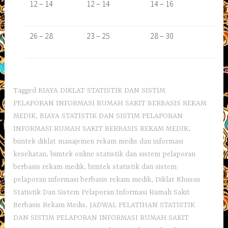
12 – 14
12 – 14
14 – 16
26 – 28
23 – 25
28 – 30
Tagged
BIAYA DIKLAT STATISTIK DAN SISTIM
PELAPORAN INFORMASI RUMAH SAKIT BERBASIS REKAM
MEDIK
,
BIAYA STATISTIK DAN SISTIM PELAPORAN
INFORMASI RUMAH SAKIT BERBASIS REKAM MEDIK
,
bimtek diklat manajemen rekam medis dan informasi
kesehatan
,
bimtek online statistik dan sistem pelaporan
berbasis rekam medik
,
bimtek statistik dan sistem
pelaporan informasi berbasis rekam medik
,
Diklat Khusus
Statistik Dan Sistem Pelaporan Informasi Rumah Sakit
Berbasis Rekam Medis
,
JADWAL PELATIHAN STATISTIK
DAN SISTIM PELAPORAN INFORMASI RUMAH SAKIT