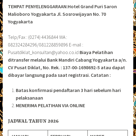
TEMPAT PENYELENGGARAAN:Hotel Grand Puri Saron
Malioboro Yogyakarta
Jl. Sosrowijayan No. 70
Yogyakarta
Telp/Fax : (0274) 4436844 WA :
082324284296/081228859896 E-mail :
Pusatdiklat_konsultan@yahoo.co.id
Biaya Pelatihan
ditransfer melalui Bank Mandiri Cabang Yogyakarta a/n.
CV Pusat Diklat, No. Rek. : 137-00-1698692-5 atau dapat
dibayar langsung pada saat registrasi.
Catatan :
Batas konfirmasi pendaftaran 3 hari sebelum hari
pelaksanaan
MENERIMA PELATIHAN VIA ONLINE
JADWAL TAHUN 2026