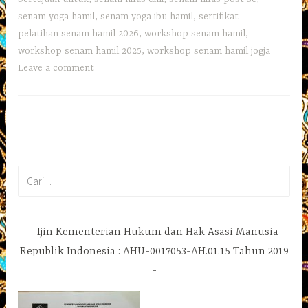
senam yoga hamil
,
senam yoga ibu hamil
,
sertifikat
pelatihan senam hamil 2026
,
workshop senam hamil
,
workshop senam hamil 2025
,
workshop senam hamil jogja
Leave a comment
Cari
untuk:
Ijin Kementerian Hukum dan Hak Asasi Manusia
Republik Indonesia : AHU-0017053-AH.01.15 Tahun 2019