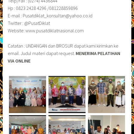
Telp/Fax : (0274) 4436844
Hp : 0823 2428 4296 /081228859896
E-mail : Pusatdiklat_konsultan@yahoo.co.id
Twitter : @PusatDiklat
Website: www.pusatdiklatnasional.com
Catatan : UNDANGAN dan BROSUR dapat kami kirimkan ke
email. Judul materi dapat request.
MENERIMA PELATIHAN
VIA ONLINE