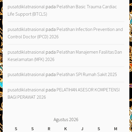
pusatdiklatnasional
pada
Pelatihan Basic Trauma Cardiac
Life Support (BTCLS)
pusatdiklatnasional
pada
Pelatihan Infection Prevention and
Control Doctor (IPCD) 2026
pusatdiklatnasional
pada
Pelatihan Manajemen Fasilitas Dan
Keselamatan (MFK) 2026
pusatdiklatnasional
pada
Pelatihan SPI Rumah Sakit 2025
pusatdiklatnasional
pada
PELATIHAN ASESOR KOMPETENSI
BAGI PERAWAT 2026
Agustus 2026
S
S
R
K
J
S
M