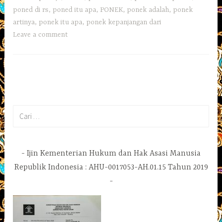
poned di rs
,
poned itu apa
,
PONEK
,
ponek adalah
,
ponek
artinya
,
ponek itu apa
,
ponek kepanjangan dari
Leave a comment
Cari
untuk:
Ijin Kementerian Hukum dan Hak Asasi Manusia
Republik Indonesia : AHU-0017053-AH.01.15 Tahun 2019