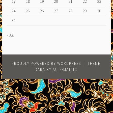
17
18
19
20
21
22
23
24
25
26
27
28
29
30
31
« Jul
PROUDLY POWERED BY WORDPRESS
|
THEME:
DARA BY
AUTOMATTIC
.