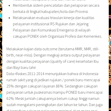
Membentuk sistem pencatatan dan pelaporan secara
berkala di tingkat kabupaten/kota dan Provinsi.
Melaksanakan evaluasi triwulan kinerja dan kualitas
pelayanan institusional RS Rujukan dan Jejaring
Pelayanan dan Komunikasi Emergensi di wilayah
cakupan PONEK oleh Organisasi Profesi dan Kemenkes.
Melakukan kajian data outcome (terutama MMR, NMR, still-
birth, near-miss). Dengan megkaji antara output pelayanan
dengan kualitas pelayanan (quality of care) kesehatan Ibu
dan Bayi baru lahir.
Data rifaskes 2011-2014 menunjukkan bahwa di Indonesia
rumah sakit yang di jadikan rujukan / ponek baru mencapai
25% dengan cakupan layanan 86%. Sedangkan cakupan
pelayanan untuk puskesmas mampu PONED baru mencapai
62%. Meski jumlah cakupannya belum cukup tinggi namun
sudah mengalami peningkatan dari tahun ke tahun. Dan juga
di targetkan cakupan pelayanan minimal akan mencapai