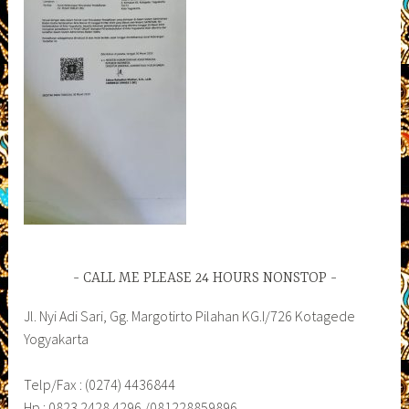
CALL ME PLEASE 24 HOURS NONSTOP
Jl. Nyi Adi Sari, Gg. Margotirto Pilahan KG.I/726 Kotagede
Yogyakarta
Telp/Fax : (0274) 4436844
Hp : 0823 2428 4296 /081228859896