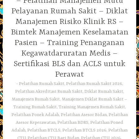
– Pelatihan Manajemen Mutu
Pelayanan Rumah Sakit – Diklat
Manajemen Risiko Klinik RS –
Bimtek Manajemen Keselamatan
Pasien – Training Penanganan
Kegawatdaruratan Medis –
Sertifikasi BLS dan ACLS untuk
Perawat
Pelatihan Rumah Sakit, Pelatihan Rumah Sakit 2026,
Pelatihan Akreditasi Rumah Sakit, Diklat Rumah Sakit,
Manajemen Rumah Sakit, Manajemen Diklat Rumah Sakit –
Training Rumah Sakit, Training Manajemen Rumah Sakit,
Pelatihan Ponek Adalah, Pelatihan Asesor Bidan, Pelatihan
Asesor Keperawatan, Pelatihan BDRS, Pelatihan Poned
Adalah, Pelatihan BTCLS, Pelatihan BTCLS 2026, Pelatihan
CTU, Pelatihan CTU Bagi Bidan, Pelatihan CTU 2026,