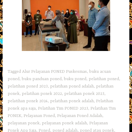
Tagged
Alur Pelayanan PONED Puskesmas
,
buku acuan
poned
,
buku panduan poned
,
buku poned
,
pelatihan poned
,
pelatihan poned 2023
,
pelatihan poned adalah
,
pelatihan
ponek
,
pelatihan ponek 2022
,
pelatihan ponek 2023
,
pelatihan ponek 2024
,
pelatihan ponek adalah
,
Pelatihan
ponek apa saja
,
Pelatihan Tim PONED 2023
,
Pelatihan Tim
PONEK
,
Pelayanan Poned
,
Pelayanan Poned Adalah
,
pelayanan ponek
,
pelayanan ponek adalah
,
Pelayanan
Ponek Apa Saja
,
Poned
,
poned adalah
,
poned atau ponek
,