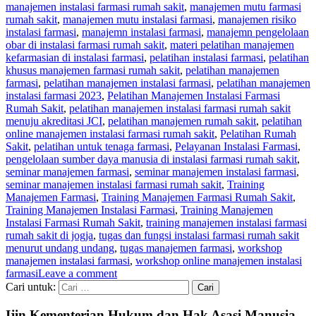
manajemen instalasi farmasi rumah sakit
,
manajemen mutu farmasi
rumah sakit
,
manajemen mutu instalasi farmasi
,
manajemen risiko
instalasi farmasi
,
manajemn instalasi farmasi
,
manajemn pengelolaan
obar di instalasi farmasi rumah sakit
,
materi pelatihan manajemen
kefarmasian di instalasi farmasi
,
pelatihan instalasi farmasi
,
pelatihan
khusus manajemen farmasi rumah sakit
,
pelatihan manajemen
farmasi
,
pelatihan manajemen instalasi farmasi
,
pelatihan manajemen
instalasi farmasi 2023
,
Pelatihan Manajemen Instalasi Farmasi
Rumah Sakit
,
pelatihan manajemen instalasi farmasi rumah sakit
menuju akreditasi JCI
,
pelatihan manajemen rumah sakit
,
pelatihan
online manajemen instalasi farmasi rumah sakit
,
Pelatihan Rumah
Sakit
,
pelatihan untuk tenaga farmasi
,
Pelayanan Instalasi Farmasi
,
pengelolaan sumber daya manusia di instalasi farmasi rumah sakit
,
seminar manajemen farmasi
,
seminar manajemen instalasi farmasi
,
seminar manajemen instalasi farmasi rumah sakit
,
Training
Manajemen Farmasi
,
Training Manajemen Farmasi Rumah Sakit
,
Training Manajemen Instalasi Farmasi
,
Training Manajemen
Instalasi Farmasi Rumah Sakit
,
training manajemen instalasi farmasi
rumah sakit di jogja
,
tugas dan fungsi instalasi farmasi rumah sakit
menurut undang undang
,
tugas manajemen farmasi
,
workshop
manajemen instalasi farmasi
,
workshop online manajemen instalasi
farmasi
Leave a comment
Cari untuk:
Ijin Kementerian Hukum dan Hak Asasi Manusia