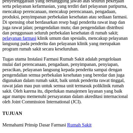
penyelenggaraan yang bertanggung jawab atas seluruh pekerjaan
serta pelayanan kefarmasian, yang terdiri dari pelayanan paripurna,
mencakup perencanaan, mencakup perencanaan, pengadaan,
produksi, penyimpanan perbekalan kesehatan atau sediaan farmasi.
Di spensing obat berdasarkan resep bagi penderita rawat inap dan
juga rawat jalan; pengendalian mutu; dan pengendalian distribusi
dan penggunaan seluruh perbekalan kesehatan di rumah sakit;
pelayanan farmasi
klinik umum dan spesialis, mencakup pelayanan
langsung pada penderita dan pelayanan klinik yang merupakan
program rumah sakit secara keseluruhan.
Tugas utama Instalasi Farmasi Rumah Sakit adalah pengelolaan
mulai dari perencanaan, pengadaan, penyimpanan, penyiapan,
peracikan, pelayanan langsung kepada penderita sampai dengan
pengendalian semua perbekalan kesehatan yang beredar dan juga
digunakan dalam rumah sakit, baik untuk penderita rawat tinggal,
rawat jalan mau pun untuk semua unit termasuk poliklinik rumah
sakit. Oleh karena itu, diperlukan manajemen layanan yang baik
agar mampu memenuhi persayaratan dalam akreditasi internacional
oleh Joint Commission International (JCI).
TUJUAN
Memahami Prinsip Dasar Farmasi
Rumah Sakit