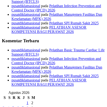
Support (BTCLS)
pusatdiklatnasional
pada
Pelatihan Infection Prevention and
Control Doctor (IPCD) 2026
pusatdiklatnasional
pada
Pelatihan Manajemen Fasilitas Dan
Keselamatan (MFK) 2026
pusatdiklatnasional
pada
Pelatihan SPI Rumah Sakit 2025
pusatdiklatnasional
pada
PELATIHAN ASESOR
KOMPETENSI BAGI PERAWAT 2026
Komentar Terbaru
pusatdiklatnasional
pada
Pelatihan Basic Trauma Cardiac Life
Support (BTCLS)
pusatdiklatnasional
pada
Pelatihan Infection Prevention and
Control Doctor (IPCD) 2026
pusatdiklatnasional
pada
Pelatihan Manajemen Fasilitas Dan
Keselamatan (MFK) 2026
pusatdiklatnasional
pada
Pelatihan SPI Rumah Sakit 2025
pusatdiklatnasional
pada
PELATIHAN ASESOR
KOMPETENSI BAGI PERAWAT 2026
Agustus 2026
S
S
R
K
J
S
M
1
2