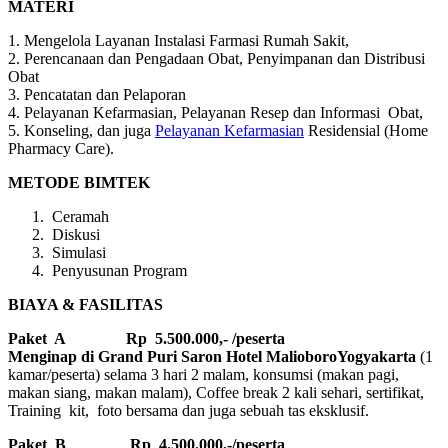
MATERI
1. Mengelola Layanan Instalasi Farmasi Rumah Sakit,
2. Perencanaan dan Pengadaan Obat, Penyimpanan dan Distribusi
Obat
3. Pencatatan dan Pelaporan
4. Pelayanan Kefarmasian, Pelayanan Resep dan Informasi Obat,
5. Konseling, dan juga
Pelayanan Kefarmasian
Residensial (Home
Pharmacy Care).
METODE BIMTEK
Ceramah
Diskusi
Simulasi
Penyusunan Program
BIAYA & FASILITAS
Paket A Rp 5.500.000,- /peserta
Menginap di Grand Puri Saron Hotel MalioboroYogyakarta
(1
kamar/peserta) selama 3 hari 2 malam, konsumsi (makan pagi,
makan siang, makan malam), Coffee break 2 kali sehari, sertifikat,
Training kit, foto bersama dan juga sebuah tas eksklusif.
Paket B
Rp 4.500.000,-/peserta