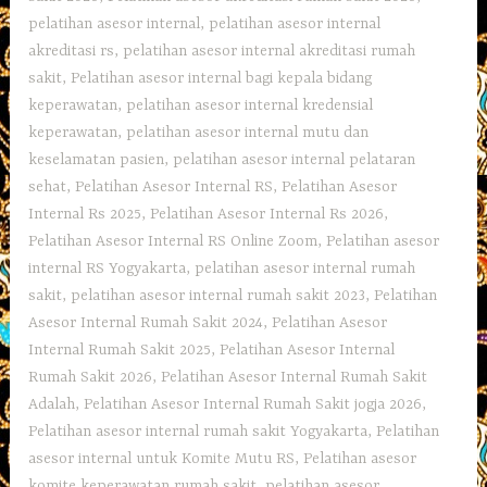
pelatihan asesor internal
,
pelatihan asesor internal
akreditasi rs
,
pelatihan asesor internal akreditasi rumah
sakit
,
Pelatihan asesor internal bagi kepala bidang
keperawatan
,
pelatihan asesor internal kredensial
keperawatan
,
pelatihan asesor internal mutu dan
keselamatan pasien
,
pelatihan asesor internal pelataran
sehat
,
Pelatihan Asesor Internal RS
,
Pelatihan Asesor
Internal Rs 2025
,
Pelatihan Asesor Internal Rs 2026
,
Pelatihan Asesor Internal RS Online Zoom
,
Pelatihan asesor
internal RS Yogyakarta
,
pelatihan asesor internal rumah
sakit
,
pelatihan asesor internal rumah sakit 2023
,
Pelatihan
Asesor Internal Rumah Sakit 2024
,
Pelatihan Asesor
Internal Rumah Sakit 2025
,
Pelatihan Asesor Internal
Rumah Sakit 2026
,
Pelatihan Asesor Internal Rumah Sakit
Adalah
,
Pelatihan Asesor Internal Rumah Sakit jogja 2026
,
Pelatihan asesor internal rumah sakit Yogyakarta
,
Pelatihan
asesor internal untuk Komite Mutu RS
,
Pelatihan asesor
komite keperawatan rumah sakit
,
pelatihan asesor