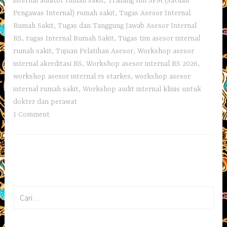
internal auditor rumah sakit
,
Training tim SPM (Satuan
Pengawas Internal) rumah sakit
,
Tugas Asesor Internal
Rumah Sakit
,
Tugas dan Tanggung Jawab Asesor Internal
RS
,
tugas Internal Rumah Sakit
,
Tugas tim asesor internal
rumah sakit
,
Tujuan Pelatihan Asesor
,
Workshop asesor
internal akreditasi RS
,
Workshop asesor internal RS 2026
,
workshop asesor internal rs starkes
,
workshop asesor
internal rumah sakit
,
Workshop audit internal klinis untuk
dokter dan perawat
1 Comment
Cari
untuk: