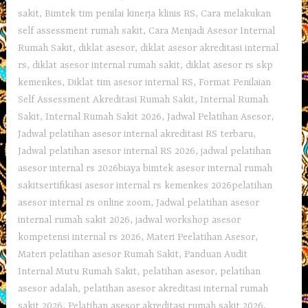
sakit
,
Bimtek tim penilai kinerja klinis RS
,
Cara melakukan
self assessment rumah sakit
,
Cara Menjadi Asesor Internal
Rumah Sakit
,
diklat asesor
,
diklat asesor akreditasi internal
rs
,
diklat asesor internal rumah sakit
,
diklat asesor rs skp
kemenkes
,
Diklat tim asesor internal RS
,
Format Penilaian
Self Assessment Akreditasi Rumah Sakit
,
Internal Rumah
Sakit
,
Internal Rumah Sakit 2026
,
Jadwal Pelatihan Asesor
,
Jadwal pelatihan asesor internal akreditasi RS terbaru
,
Jadwal pelatihan asesor internal RS 2026
,
jadwal pelatihan
asesor internal rs 2026biaya bimtek asesor internal rumah
sakitsertifikasi asesor internal rs kemenkes 2026pelatihan
asesor internal rs online zoom
,
Jadwal pelatihan asesor
internal rumah sakit 2026
,
jadwal workshop asesor
kompetensi internal rs 2026
,
Materi Peelatihan Asesor
,
Materi pelatihan asesor Rumah Sakit
,
Panduan Audit
Internal Mutu Rumah Sakit
,
pelatihan asesor
,
pelatihan
asesor adalah
,
pelatihan asesor akreditasi internal rumah
sakit 2026
,
Pelatihan asesor akreditasi rumah sakit 2026
,