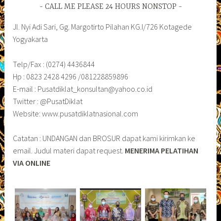
CALL ME PLEASE 24 HOURS NONSTOP
Jl. Nyi Adi Sari, Gg. Margotirto Pilahan KG.I/726 Kotagede
Yogyakarta
Telp/Fax : (0274) 4436844
Hp : 0823 2428 4296 /081228859896
E-mail : Pusatdiklat_konsultan@yahoo.co.id
Twitter : @PusatDiklat
Website: www.pusatdiklatnasional.com
Catatan : UNDANGAN dan BROSUR dapat kami kirimkan ke
email. Judul materi dapat request.
MENERIMA PELATIHAN
VIA ONLINE