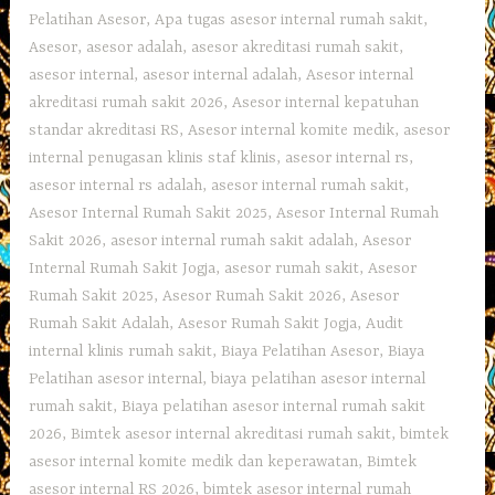
Pelatihan Asesor
,
Apa tugas asesor internal rumah sakit
,
Asesor
,
asesor adalah
,
asesor akreditasi rumah sakit
,
asesor internal
,
asesor internal adalah
,
Asesor internal
akreditasi rumah sakit 2026
,
Asesor internal kepatuhan
standar akreditasi RS
,
Asesor internal komite medik
,
asesor
internal penugasan klinis staf klinis
,
asesor internal rs
,
asesor internal rs adalah
,
asesor internal rumah sakit
,
Asesor Internal Rumah Sakit 2025
,
Asesor Internal Rumah
Sakit 2026
,
asesor internal rumah sakit adalah
,
Asesor
Internal Rumah Sakit Jogja
,
asesor rumah sakit
,
Asesor
Rumah Sakit 2025
,
Asesor Rumah Sakit 2026
,
Asesor
Rumah Sakit Adalah
,
Asesor Rumah Sakit Jogja
,
Audit
internal klinis rumah sakit
,
Biaya Pelatihan Asesor
,
Biaya
Pelatihan asesor internal
,
biaya pelatihan asesor internal
rumah sakit
,
Biaya pelatihan asesor internal rumah sakit
2026
,
Bimtek asesor internal akreditasi rumah sakit
,
bimtek
asesor internal komite medik dan keperawatan
,
Bimtek
asesor internal RS 2026
,
bimtek asesor internal rumah