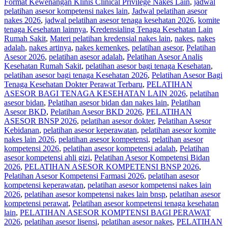
Format Kewenangan Klinis Clinical Privilege Nakes Lain
,
jadwal
pelatihan asesor kompetensi nakes lain
,
Jadwal pelatihan asesor
nakes 2026
,
jadwal pelatihan asesor tenaga kesehatan 2026
,
komite
tenaga Kesehatan lainnya
,
Kredensialing Tenaga Kesehatan Lain
Rumah Sakit
,
Materi pelatihan kredensial nakes lain
,
nakes
,
nakes
adalah
,
nakes artinya
,
nakes kemenkes
,
pelatihan asesor
,
Pelatihan
Asesor 2026
,
pelatihan asesor adalah
,
Pelatihan Asesor Analis
Kesehatan Rumah Sakit
,
pelatihan asesor bagi tenaga Kesehatan
,
pelatihan asesor bagi tenaga Kesehatan 2026
,
Pelatihan Asesor Bagi
Tenaga Kesehatan Dokter Perawat Terbaru
,
PELATIHAN
ASESOR BAGI TENAGA KESEHATAN LAIN 2026
,
pelatihan
asesor bidan
,
Pelatihan asesor bidan dan nakes lain
,
Pelatihan
Asesor BKD
,
Pelatihan Asesor BKD 2026
,
PELATIHAN
ASESOR BNSP 2026
,
pelatihan asesor dokter
,
Pelatihan Asesor
Kebidanan
,
pelatihan asesor keperawatan
,
pelatihan asesor komite
nakes lain 2026
,
pelatihan asesor kompetensi
,
pelatihan asesor
kompetensi 2026
,
pelatihan asesor kompetensi adalah
,
Pelatihan
asesor kompetensi ahli gizi
,
Pelatihan Asesor Kompetensi Bidan
2026
,
PELATIHAN ASESOR KOMPETENSI BNSP 2026
,
Pelatihan Asesor Kompetensi Farmasi 2026
,
pelatihan asesor
kompetensi keperawatan
,
pelatihan asesor kompetensi nakes lain
2026
,
pelatihan asesor kompetensi nakes lain bnsp
,
pelatihan asesor
kompetensi perawat
,
Pelatihan asesor kompetensi tenaga kesehatan
lain
,
PELATIHAN ASESOR KOMPTENSI BAGI PERAWAT
2026
,
pelatihan asesor lisensi
,
pelatihan asesor nakes
,
PELATIHAN