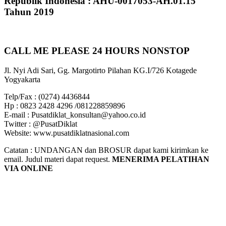
Republik Indonesia : AHU-0017053-AH.01.15
Tahun 2019
CALL ME PLEASE 24 HOURS NONSTOP
Jl. Nyi Adi Sari, Gg. Margotirto Pilahan KG.I/726 Kotagede
Yogyakarta
Telp/Fax : (0274) 4436844
Hp : 0823 2428 4296 /081228859896
E-mail : Pusatdiklat_konsultan@yahoo.co.id
Twitter : @PusatDiklat
Website: www.pusatdiklatnasional.com
Catatan : UNDANGAN dan BROSUR dapat kami kirimkan ke
email. Judul materi dapat request.
MENERIMA PELATIHAN
VIA ONLINE