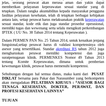
jelas, seorang perawat akan merasa aman dan yakin dapat
memberikan pelayanan keperawatan sesuai standar yang di
tetapkan. Dalam rangka akuntabilitas kepada masyarakat pengguna
fasilitas pelayanan kesehatan, telah di tetapkan berbagai kebijakan
antara lain, setiap perawat harus melaksanakan praktik
keperawatan
sesuai standar, kode etik dan juga standar prosedur operasional,
memiliki tugas dan wewenang serta selalu mengikuti perkembangan
IPTEK ( UU No. 38 Tahun 2014 tentang Keperawatan ).
Dalam PERMEN PAN No. 25 Tahun 2014, untuk kenaikan jenjang
fungsional,setiap perawat harus di validasi kompetensinya oleh
asesor yang tersertifikasi. Standar
akreditasi RS
tahun 2012 juga
mengharuskan perawat memiliki kompetensi dan juga
suratpenugasan klinik. PERMENKES Nomor 49 Tahun 2013
tentang Komite Keperawatan, dimana untuk pemberian
kewenangan klinik, perawat harus memenuhi kompetensi.
Sehubungan dengan hal semua diatas, maka kami dari
PUSAT
DIKLAT
bersama para Pakar dan Narasumber yang berkompeten
akan mengadakan
PELATIHAN KHUSUS :
“ASESOR BAGI
TENAGA KESEHATAN, DOKTER, PERAWAT, DAN
PROFESI KESEHATAN LAINNYA”
TUJUAN