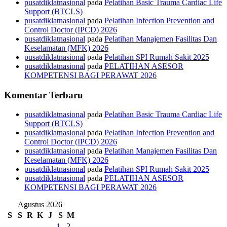
pusatdiklatnasional
pada
Pelatihan Basic Trauma Cardiac Life
Support (BTCLS)
pusatdiklatnasional
pada
Pelatihan Infection Prevention and
Control Doctor (IPCD) 2026
pusatdiklatnasional
pada
Pelatihan Manajemen Fasilitas Dan
Keselamatan (MFK) 2026
pusatdiklatnasional
pada
Pelatihan SPI Rumah Sakit 2025
pusatdiklatnasional
pada
PELATIHAN ASESOR
KOMPETENSI BAGI PERAWAT 2026
Komentar Terbaru
pusatdiklatnasional
pada
Pelatihan Basic Trauma Cardiac Life
Support (BTCLS)
pusatdiklatnasional
pada
Pelatihan Infection Prevention and
Control Doctor (IPCD) 2026
pusatdiklatnasional
pada
Pelatihan Manajemen Fasilitas Dan
Keselamatan (MFK) 2026
pusatdiklatnasional
pada
Pelatihan SPI Rumah Sakit 2025
pusatdiklatnasional
pada
PELATIHAN ASESOR
KOMPETENSI BAGI PERAWAT 2026
Agustus 2026
S
S
R
K
J
S
M
1
2