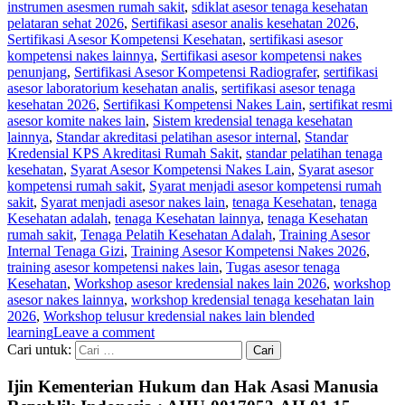
instrumen asesmen rumah sakit
,
sdiklat asesor tenaga kesehatan
pelataran sehat 2026
,
Sertifikasi asesor analis kesehatan 2026
,
Sertifikasi Asesor Kompetensi Kesehatan
,
sertifikasi asesor
kompetensi nakes lainnya
,
Sertifikasi asesor kompetensi nakes
penunjang
,
Sertifikasi Asesor Kompetensi Radiografer
,
sertifikasi
asesor laboratorium kesehatan analis
,
sertifikasi asesor tenaga
kesehatan 2026
,
Sertifikasi Kompetensi Nakes Lain
,
sertifikat resmi
asesor komite nakes lain
,
Sistem kredensial tenaga kesehatan
lainnya
,
Standar akreditasi pelatihan asesor internal
,
Standar
Kredensial KPS Akreditasi Rumah Sakit
,
standar pelatihan tenaga
kesehatan
,
Syarat Asesor Kompetensi Nakes Lain
,
Syarat asesor
kompetensi rumah sakit
,
Syarat menjadi asesor kompetensi rumah
sakit
,
Syarat menjadi asesor nakes lain
,
tenaga Kesehatan
,
tenaga
Kesehatan adalah
,
tenaga Kesehatan lainnya
,
tenaga Kesehatan
rumah sakit
,
Tenaga Pelatih Kesehatan Adalah
,
Training Asesor
Internal Tenaga Gizi
,
Training Asesor Kompetensi Nakes 2026
,
training asesor kompetensi nakes lain
,
Tugas asesor tenaga
Kesehatan
,
Workshop asesor kredensial nakes lain 2026
,
workshop
asesor nakes lainnya
,
workshop kredensial tenaga kesehatan lain
2026
,
Workshop telusur kredensial nakes lain blended
learning
Leave a comment
Cari untuk:
Ijin Kementerian Hukum dan Hak Asasi Manusia