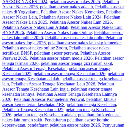
ASESOR NAKES 2024
,
pelatihan asesor nakes 2025
,
Pelatihan
Asesor Nakes 2026
,
pelatihan asesor nakes adalah
,
Pelatihan asesor
nakes di Yogyakarta
,
Pelatihan Asesor Nakes Kemenkes
,
Pelatihan
Asesor Nakes Lain
,
Pelatihan Asesor Nakes Lain 2024
,
Pelatihan
Asesor Nakes Lain 2025
,
Pelatihan Asesor Nakes Lain 2026
,
Pelatihan Asesor Nakes Lain Adalah
,
Pelatihan Asesor Nakes Lain
BNSP 2026
,
Pelatihan Asesor Nakes Lain Online
,
Pelatihan asesor
nakes lain online 2026
,
Pelatihan asesor nakes lain onlinePelatihan
asesor nakes Jogja 2026
,
pelatihan asesor nakes lain skp kemenke
,
Pelatihan asesor nakes online Zoom
,
Pelatihan asesor nakes
sertifikasi BNSP
,
pelatihan asesor perawat
,
Pelatihan Asesor
Perawat 2026
,
Pelatihan asesor rekam medis 2026
,
Pelatihan asesor
tenaga farmasi 2026
,
pelatihan asesor tenaga gizi rumah sakit
,
Pelatihan Asesor Tenaga Kesehatan
,
pelatihan asesor tenaga
Kesehatan 2025
,
pelatihan asesor tenaga Kesehatan 2026
,
pelatihan
asesor tenaga Kesehatan adalah
,
pelatihan asesor tenaga kesehatan
lain
,
Pelatihan Asesor Tenaga Kesehatan Lain 2026
,
Pelatihan
Asesor Tenaga Kesehatan Lain jogja
,
pelatihan asesor tenaga
kesehatan lainnya
,
Pelatihan Asesor Tenaga Kesehatan Lainnya
2026
,
Pelatihan Assesor Kompetensi Perawat
,
pelatihan khusus
asesor kementerian kesehatan / RS
,
pelatihan tenaga Kesehatan
,
Pelatihan Tenaga Kesehatan 2025
,
pelatihan tenaga Kesehatan
2026
,
pelatihan tenaga Kesehatan adalah
,
pelatihan tim kredensial
nakes lain rumah sakit
,
Pendaftaran pelatihan asesor komite
keperawatan
,
pendaftaran pelatihan asesor nakes 2026
,
Penyusunan