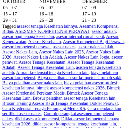
OKTOBER
NOVEMBER
DESEMBER
05 – 07
05 – 07
07 – 09
15 – 17
16 – 18
17 – 19
29 – 31
26 – 28
21 – 23
Tagged
asaesor tenaga Kesehatan lainnya
,
Asesmen Kompetensi
Bidan
,
ASESMEN KOMPETENSI PERAWAT
,
asesor adalah
,
asesor bagi tenaga kesehatan
,
asesor internal rumah sakit
,
Asesor
Keperawatan
,
Asesor Kesehatan
,
Asesor Kompetensi Bagi Perawat
,
asesor kompetensi perawat
,
asesor nakes
,
asesor nakes adalah
,
Asesor Nakes Lain
,
Asesor Nakes Lain 2025
,
Asesor Nakes Lain
2026
,
Asesor Nakes Lain Adalah
,
Asesor Nakes Lain Jogja
,
asesor
perawat
,
Asesor Tenaga Kesehatan
,
Asesor Tenaga Kesehatan
Adalah
,
Asesor Tenaga Kesehatan Lain
,
asisten tenaga Kesehatan
adalah
,
Aturan kredensial tenaga Kesehatan lain
,
biaya pelatihan
asesor kompetensi
,
Biaya pelatihan asesor kompetensi rumah sakit
,
Biaya pelatihan asesor nakes lain
,
biaya pelatihan asesor profesi
kesehatan lainnya
,
bimtek asesor kompetensi nakes 2026
,
Bimtek
Asesor Kredensial Perekam Medis
,
Bimtek Asesor Tenaga
Kesehatan Lain
,
Brosur pelatihan asesor tenaga Kesehatan lain
,
Brosur Training Asesor Bagi Tenaga Kesehatan Dokter Perawat
,
Cara Kredensial Tenaga Penunjang Medis RS
,
Cara mendapatkan
sertifikat asesor nakes
,
Contoh perangkat asesmen kompetensi
nakes
,
diklat asesor kompetensi
,
Diklat asesor kompetensi tenaga
kesehatan 2026
,
diklat asesor kompetensi tenaga kesehatan lain
,