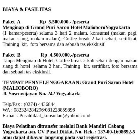
BIAYA & FASILITAS
Paket A Rp 5.500.000,- /peserta
Menginap di Grand Puri Saron Hotel MalioboroYogyakarta
(1 kamar/peserta) selama 3 hari 2 malam, konsumsi (makan pagi,
makan siang, makan malam), Coffee break 2 kali sehari, sertifikat,
Training kit, foto bersama dan sebuah tas eksklusif.
Paket B
Rp 4.500.000,-/peserta
Tanpa Menginap di Hotel, Coffee break 2 kali sehari dengan makan
siang di hotel selama 2 hari. Training kit, sertifikat, foto bersama
dan sebuah tas eksklusif.
TEMPAT PENYELENGGARAAN: Grand Puri Saron Hotel
(MALIOBORO)
Jl. Sosrowijayan No. 242 Yogyakarta
Telp/Fax : (0274) 4436844
WA : 082324284296/081228859896
E-mail : Pusatdiklat_konsultan@yahoo.co.id
Biaya Pelatihan ditransfer melalui Bank Mandiri Cabang
Yogyakarta a/n. CV Pusat Diklat, No. Rek. : 137-00-1698692-5
atau dapat dibayar langsung pada saat registrasi.