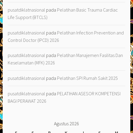
pusatdiklatnasional
pada
Pelatihan Basic Trauma Cardiac
Life Support (BTCLS)
pusatdiklatnasional
pada
Pelatihan Infection Prevention and
Control Doctor (IPCD) 2026
pusatdiklatnasional
pada
Pelatihan Manajemen Fasilitas Dan
Keselamatan (MFK) 2026
pusatdiklatnasional
pada
Pelatihan SPI Rumah Sakit 2025
pusatdiklatnasional
pada
PELATIHAN ASESOR KOMPETENSI
BAGI PERAWAT 2026
Agustus 2026
S
S
R
K
J
S
M