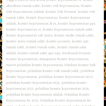
akreditasi rumah sakit
,
komite etik keperawatan
,
Komite
Etik Keperawatan Adalah
,
Komite Etik Perawat
,
komite etik
rumah sakit
,
Komite Keperawatan
,
komite keperawatan
adalah
,
komite keperawatan di rs
,
komite keperawatan ppt
,
komite keperawatan rs
,
komite keperawatan rumah sakit
,
komite keperawatan sub mutu
,
komite medis rumah sakit
,
komite mutu rumah sakit
,
komite perawat
,
komite ppi
rumah sakit
,
komite rumah sakit
,
komite rumah sakit
adalah
,
komite rumah sakit apa saja
,
Kredensial Perawat
Komite Keperawatan
,
Manajemen Komite Keperawatan
,
materi pelatihan komite keperawatan
,
Panduan Komite Etik
Keperawatan
,
pelatihan komite etik rumah sakit
,
pelatihan
komite keperawatan
,
pelatihan komite keperawatan 2023
,
pelatihan komite keperawatan 2024
,
pelatihan komite
keperawatan 2025
,
pelatihan komite keperawatan 2026
,
pelatihan komite keperawatan adalah
,
Pelatihan Komite
Keperawatan Rs 2025
,
Pelatihan Komite Keperawatan Rs