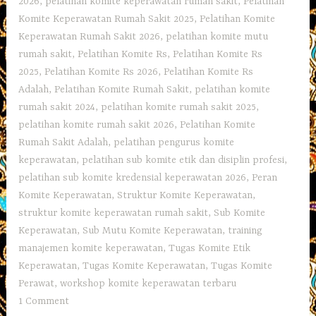
2026
,
pelatihan komite keperawatan rumah sakit
,
Pelatihan
Komite Keperawatan Rumah Sakit 2025
,
Pelatihan Komite
Keperawatan Rumah Sakit 2026
,
pelatihan komite mutu
rumah sakit
,
Pelatihan Komite Rs
,
Pelatihan Komite Rs
2025
,
Pelatihan Komite Rs 2026
,
Pelatihan Komite Rs
Adalah
,
Pelatihan Komite Rumah Sakit
,
pelatihan komite
rumah sakit 2024
,
pelatihan komite rumah sakit 2025
,
pelatihan komite rumah sakit 2026
,
Pelatihan Komite
Rumah Sakit Adalah
,
pelatihan pengurus komite
keperawatan
,
pelatihan sub komite etik dan disiplin profesi
,
pelatihan sub komite kredensial keperawatan 2026
,
Peran
Komite Keperawatan
,
Struktur Komite Keperawatan
,
struktur komite keperawatan rumah sakit
,
Sub Komite
Keperawatan
,
Sub Mutu Komite Keperawatan
,
training
manajemen komite keperawatan
,
Tugas Komite Etik
Keperawatan
,
Tugas Komite Keperawatan
,
Tugas Komite
Perawat
,
workshop komite keperawatan terbaru
1 Comment