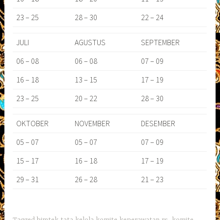
23 – 25
28 – 30
22 – 24
JULI
AGUSTUS
SEPTEMBER
06 – 08
06 – 08
07 – 09
16 – 18
13 – 15
17 – 19
23 – 25
20 – 22
28 – 30
OKTOBER
NOVEMBER
DESEMBER
05 – 07
05 – 07
07 – 09
15 – 17
16 – 18
17 – 19
29 – 31
26 – 28
21 – 23
Tagged
bimtek tata kelola komite keperawatan rs
,
komite