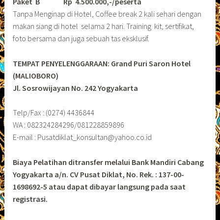
Paket B
Rp 4.500.000,-/peserta
Tanpa Menginap di Hotel, Coffee break 2 kali sehari dengan
makan siang di hotel selama 2 hari. Training kit, sertifikat,
foto bersama dan juga sebuah tas eksklusif.
TEMPAT PENYELENGGARAAN: Grand Puri Saron Hotel
(MALIOBORO)
Jl. Sosrowijayan No. 242 Yogyakarta
Telp/Fax : (0274) 4436844
WA : 082324284296/081228859896
E-mail : Pusatdiklat_konsultan@yahoo.co.id
Biaya Pelatihan ditransfer melalui Bank Mandiri Cabang
Yogyakarta a/n. CV Pusat Diklat, No. Rek. : 137-00-
1698692-5 atau dapat dibayar langsung pada saat
registrasi.