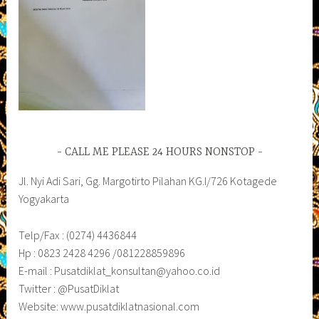
CALL ME PLEASE 24 HOURS NONSTOP
Jl. Nyi Adi Sari, Gg. Margotirto Pilahan KG.I/726 Kotagede
Yogyakarta
Telp/Fax : (0274) 4436844
Hp : 0823 2428 4296 /081228859896
E-mail : Pusatdiklat_konsultan@yahoo.co.id
Twitter : @PusatDiklat
Website: www.pusatdiklatnasional.com