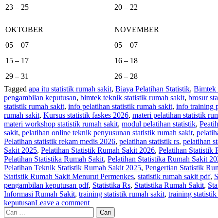
23 – 25
20 – 22
OKTOBER
NOVEMBER
05 – 07
05 – 07
15 – 17
16 – 18
29 – 31
26 – 28
Tagged
apa itu statistik rumah sakit
,
Biaya Pelatihan Statistik
,
Bimtek 
pengambilan keputusan
,
bimtek teknik statistik rumah sakit
,
brosur sta
statistik rumah sakit
,
info pelatihan statistik rumah sakit
,
info training
rumah sakit
,
Kursus statistik faskes 2026
,
materi pelatihan statistik ru
materi workshop statistik rumah sakit
,
modul pelatihan statistik
,
Peatih
sakit
,
pelatihan online teknik penyusunan statistik rumah sakit
,
pelatih
Pelatihan statistik rekam medis 2026
,
pelatihan statistik rs
,
pelatihan st
Sakit 2025
,
Pelatihan Statistik Rumah Sakit 2026
,
Pelatihan Statisti
Pelatihan Statistika Rumah Sakit
,
Pelatihan Statistika Rumah Sakit 2
Pelatihan Teknik Statistik Rumah Sakit 2025
,
Pengertian Statistik Ru
Statistik Rumah Sakit Menurut Permenkes
,
statistik rumah sakit pdf
,
S
pengambilan keputusan pdf
,
Statistika Rs
,
Statistika Rumah Sakit
,
Sta
Informasi Rumah Sakit
,
training statistik rumah sakit
,
training statist
keputusan
Leave a comment
Cari