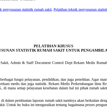
ik penyusunan statistik rumah sakit
,
Pelatihan teknik penyusunan statist
PELATIHAN KHUSUS
USUNAN STATISTIK RUMAH SAKIT UNTUK PENGAMBIL
h Sakit, Admin & Staff Document Control Dept Rekam Medis Rumah 
erbagai fungsi pelayanan, pendidikan, dan juga penelitian. Agar mam
ya rekam medis dan juga statistik. Rekam Medis Perkembangan ilmu 
di mana setiap pelayanan kesehatan dalam hal ini pihak rumah sakit
di dalam pembuatan laporan rumah sakit nantinya akan berkaitan deng
sakit. Untuk itu buku ini menguraikan tentang bagaimana proses pengump