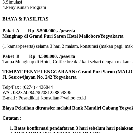
3.Simulasi
4.Penyusunan Program
BIAYA & FASILITAS
Paket A Rp 5.500.000,- /peserta
Menginap di Grand Puri Saron
Hotel MalioboroYogyakarta
(1 kamar/peserta) selama 3 hari 2 malam, konsumsi (makan pagi, makan
Paket B
Rp 4.500.000,-/peserta
Tanpa Menginap di Hotel, Coffee break 2 kali sehari dengan makan sian
TEMPAT PENYELENGGARAAN: Grand Puri Saron (MALI
Jl. Sosrowijayan No. 242 Yogyakarta
Telp/Fax : (0274) 4436844
WA : 082324284296/081228859896
E-mail : Pusatdiklat_konsultan@yahoo.co.id
Biaya Pelatihan ditransfer melalui Bank Mandiri Cabang Yogyaka
Catatan :
Batas konfirmasi pendaftaran 3 hari sebelum hari pelaksa