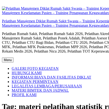
Skip
to
content
Pelatihan Manajemen Diklat Rumah Sakit Swasta – Training Kepem
Manajemen Keselamatan Pasien – Training Penanganan Kegawatdaru
Pelatihan Rumah Sakit, Pelatihan Rumah Sakit 2026, Pelatihan Akr
Manajemen Rumah Sakit, Pelatihan Ponek Adalah, Pelatihan Asesor 
CTU, Pelatihan CTU Bagi Bidan, Pelatihan CTU 2026, Pelatihan CSS
MFK, Pelatihan MFK Puskesmas, Pelatihan MPP 2026, Pelatihan PC
Rekam Medis 2026, Pelatihan Nicu 2026, Pelatihan TOT Keperawat
Menu
GALERI FOTO KEGIATAN
HUBUNGI KAMI
INFORMASI BIAYA DAN FASILITAS DIKLAT
KEGIATAN PERMINTAAN
LEGALITAS LEMBAGA/PERUSAHAAN
MATERI BIMTEK DAN JADWAL
PROFIL KAMI
Tag:
materi pelatihan statistik 