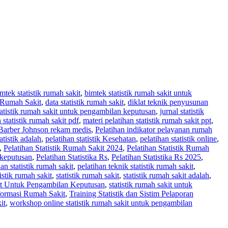
mtek statistik rumah sakit
,
bimtek statistik rumah sakit untuk
k Rumah Sakit
,
data statistik rumah sakit
,
diklat teknik penyusunan
atistik rumah sakit untuk pengambilan keputusan
,
jurnal statistik
 statistik rumah sakit pdf
,
materi pelatihan statistik rumah sakit ppt
,
 Barber Johnson rekam medis
,
Pelatihan indikator pelayanan rumah
atistik adalah
,
pelatihan statistik Kesehatan
,
pelatihan statistik online
,
,
Pelatihan Statistik Rumah Sakit 2024
,
Pelatihan Statistik Rumah
 keputusan
,
Pelatihan Statistika Rs
,
Pelatihan Statistika Rs 2025
,
n statistik rumah sakit
,
pelatihan teknik statistik rumah sakit
,
stik rumah sakit
,
statistik rumah sakit
,
statistik rumah sakit adalah
,
it Untuk Pengambilan Keputusan
,
statistik rumah sakit untuk
nformasi Rumah Sakit
,
Training Statistik dan Sistim Pelaporan
it
,
workshop online statistik rumah sakit untuk pengambilan