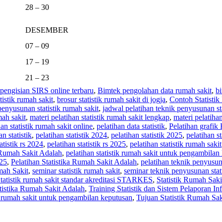
28 – 30
DESEMBER
07 – 09
17 – 19
21 – 23
pengisian SIRS online terbaru
,
Bimtek pengolahan data rumah sakit
,
bi
tistik rumah sakit
,
brosur statistik rumah sakit di jogja
,
Contoh Statisti
 penyusunan statistik rumah sakit
,
jadwal pelatihan teknik penyusunan st
mah sakit
,
materi pelatihan statistik rumah sakit lengkap
,
materi pelatihan
an statistik rumah sakit online
,
pelatihan data statistik
,
Pelatihan grafik
an statistik
,
pelatihan statistik 2024
,
pelatihan statistik 2025
,
pelatihan st
atistik rs 2024
,
pelatihan statistik rs 2025
,
pelatihan statistik rumah sakit
k Rumah Sakit Adalah
,
pelatihan statistik rumah sakit untuk pengambilan
025
,
Pelatihan Statistika Rumah Sakit Adalah
,
pelatihan teknik penyusuna
mah Sakit
,
seminar statistik rumah sakit
,
seminar teknik penyusunan stati
tatistik rumah sakit standar akreditasi STARKES
,
Statistik Rumah Sak
tistika Rumah Sakit Adalah
,
Training Statistik dan Sistem Pelaporan I
ik rumah sakit untuk pengambilan keputusan
,
Tujuan Statistik Rumah Sak