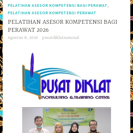
,
PELATIHAN ASESOR KOMPETENSI BAGI PERAWAT
PELATIHAN ASESOR KOMPETENSI PERAWAT
PELATIHAN ASESOR KOMPETENSI BAGI
PERAWAT 2026
Agustus 8, 2026
pusatdiklatnasional