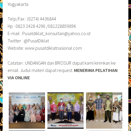
Yogyakarta
Telp/Fax : (0274) 4436844
Hp : 0823 2428 4296 /081228859896
E-mail : Pusatdiklat_konsultan@yahoo.co.id
Twitter : @PusatDiklat
Website: www.pusatdiklatnasional.com
Catatan : UNDANGAN dan BROSUR dapat kami kirimkan ke
email. Judul materi dapat request.
MENERIMA PELATIHAN
VIA ONLINE