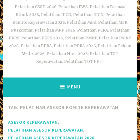
Pelatihan CSSD 2026, Pelatihan EWS, Pelatihan Farmasi
Klinik 2026, Pelatihan IPCD, Pelatihan IPCN, Pelatihan
Komite Keperawatan 2026, Pelatihan MFK, Pelatihan MFK
Puskesmas, Pelatihan MPP 2026, Pelatihan PCRA, Pelatihan
PKRS, Pelatihan PKRS 2026, Pelatihan PMKP, Pelatihan PMKP
2026, Pelatihan PPRA, Pelatihan PPRA 2026, Pelatihan Rekam
Medis 2026, Pelatihan Nicu 2026, Pelatihan TOT
Keperawatan, Pelatihan TOT PPI
MENU
TAG:
PELATIHAN ASESOR KOMITE KEPERAWATAN
,
ASESOR KEPERAWATAN
,
PELATIHAN ASESOR KEPERAWATAN
,
PELATIHAN ASESOR KEPERAWATAN 2026