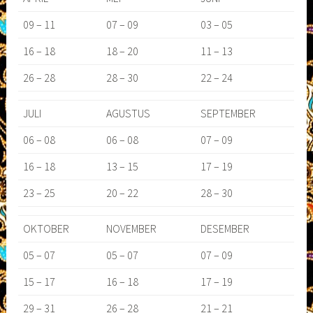
09 – 11
07 – 09
03 – 05
16 – 18
18 – 20
11 – 13
26 – 28
28 – 30
22 – 24
JULI
AGUSTUS
SEPTEMBER
06 – 08
06 – 08
07 – 09
16 – 18
13 – 15
17 – 19
23 – 25
20 – 22
28 – 30
OKTOBER
NOVEMBER
DESEMBER
05 – 07
05 – 07
07 – 09
15 – 17
16 – 18
17 – 19
29 – 31
26 – 28
21 – 21