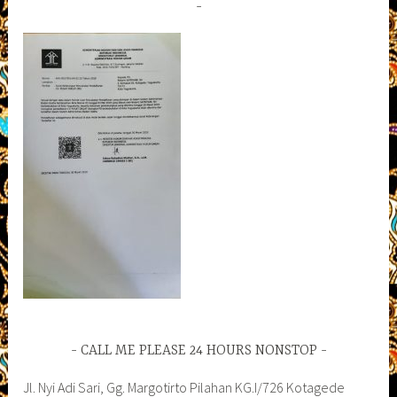
CALL ME PLEASE 24 HOURS NONSTOP
Jl. Nyi Adi Sari, Gg. Margotirto Pilahan KG.I/726 Kotagede