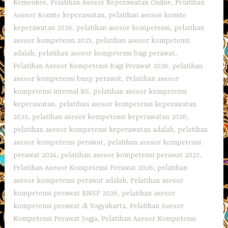
Kemenkes
,
Pelatihan Asesor Keperawatan Online
,
Pelatihan
Asesor Komite keperawatan
,
pelatihan asesor komite
keperawatan 2026
,
pelatihan asesor kompetensi
,
pelatihan
asesor kompetensi 2025
,
pelatihan asesor kompetensi
adalah
,
pelatihan asesor kompetensi bagi perawat
,
Pelatihan Asesor Kompetensi Bagi Perawat 2026
,
pelatihan
asesor kompetensi bnsp perawat
,
Pelatihan asesor
kompetensi internal RS
,
pelatihan asesor kompetensi
keperawatan
,
pelatihan asesor kompetensi keperawatan
2025
,
pelatihan asesor kompetensi keperawatan 2026
,
pelatihan asesor kompetensi keperawatan adalah
,
pelatihan
asesor kompetensi perawat
,
pelatihan asesor kompetensi
perawat 2024
,
pelatihan asesor kompetensi perawat 2025
,
Pelatihan Asesor Kompetensi Perawat 2026
,
pelatihan
asesor kompetensi perawat adalah
,
Pelatihan asesor
kompetensi perawat BNSP 2026
,
pelatihan asesor
kompetensi perawat di Yogyakarta
,
Pelatihan Asesor
Kompetensi Perawat Jogja
,
Pelatihan Asesor Kompetensi