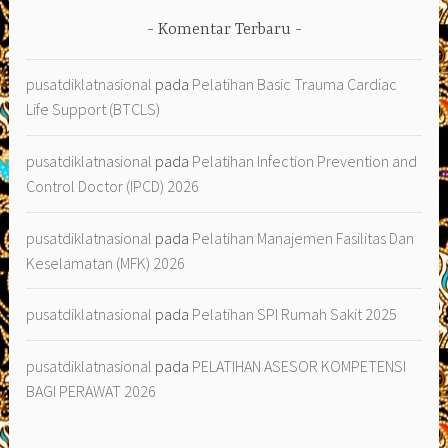
Komentar Terbaru
pusatdiklatnasional
pada
Pelatihan Basic Trauma Cardiac
Life Support (BTCLS)
pusatdiklatnasional
pada
Pelatihan Infection Prevention and
Control Doctor (IPCD) 2026
pusatdiklatnasional
pada
Pelatihan Manajemen Fasilitas Dan
Keselamatan (MFK) 2026
pusatdiklatnasional
pada
Pelatihan SPI Rumah Sakit 2025
pusatdiklatnasional
pada
PELATIHAN ASESOR KOMPETENSI
BAGI PERAWAT 2026