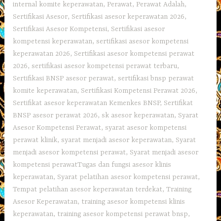
internal komite keperawatan
,
Perawat
,
Perawat Adalah
,
Sertifikasi Asesor
,
Sertifikasi asesor keperawatan 2026
,
Sertifikasi Asesor Kompetensi
,
Sertifikasi asesor
kompetensi keperawatan
,
sertifikasi asesor kompetensi
keperawatan 2026
,
Sertifikasi asesor kompetensi perawat
2026
,
sertifikasi asesor kompetensi perawat terbaru
,
Sertifikasi BNSP asesor perawat
,
sertifikasi bnsp perawat
komite keperawatan
,
Sertifikasi Kompetensi Perawat 2026
,
Sertifikat asesor keperawatan Kemenkes BNSP
,
Sertifikat
BNSP asesor perawat 2026
,
sk asesor keperawatan
,
Syarat
Asesor Kompetensi Perawat
,
syarat asesor kompetensi
perawat klinik
,
syarat menjadi asesor keperawatan
,
Syarat
menjadi asesor kompetensi perawat
,
Syarat menjadi asesor
kompetensi perawatTugas dan fungsi asesor klinis
keperawatan
,
Syarat pelatihan asesor kompetensi perawat
,
Tempat pelatihan asesor keperawatan terdekat
,
Training
Asesor Keperawatan
,
training asesor kompetensi klinis
keperawatan
,
training asesor kompetensi perawat bnsp
,