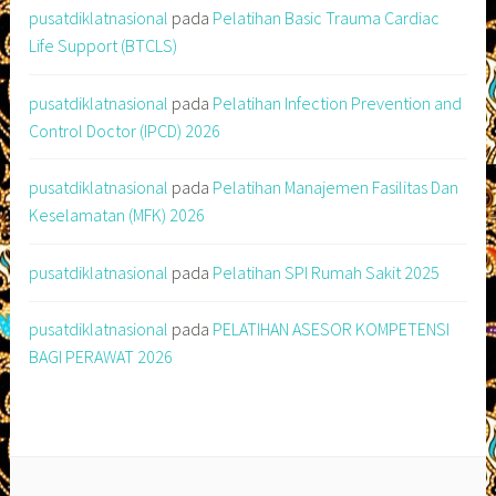
pusatdiklatnasional
pada
Pelatihan Basic Trauma Cardiac
Life Support (BTCLS)
pusatdiklatnasional
pada
Pelatihan Infection Prevention and
Control Doctor (IPCD) 2026
pusatdiklatnasional
pada
Pelatihan Manajemen Fasilitas Dan
Keselamatan (MFK) 2026
pusatdiklatnasional
pada
Pelatihan SPI Rumah Sakit 2025
pusatdiklatnasional
pada
PELATIHAN ASESOR KOMPETENSI
BAGI PERAWAT 2026