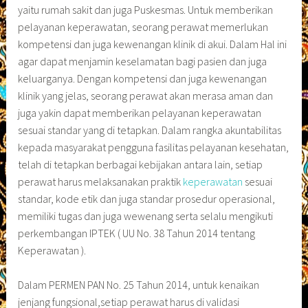
yaitu rumah sakit dan juga Puskesmas. Untuk memberikan
pelayanan keperawatan, seorang perawat memerlukan
kompetensi dan juga kewenangan klinik di akui. Dalam Hal ini
agar dapat menjamin keselamatan bagi pasien dan juga
keluarganya. Dengan kompetensi dan juga kewenangan
klinik yang jelas, seorang perawat akan merasa aman dan
juga yakin dapat memberikan pelayanan keperawatan
sesuai standar yang di tetapkan. Dalam rangka akuntabilitas
kepada masyarakat pengguna fasilitas pelayanan kesehatan,
telah di tetapkan berbagai kebijakan antara lain, setiap
perawat harus melaksanakan praktik
keperawatan
sesuai
standar, kode etik dan juga standar prosedur operasional,
memiliki tugas dan juga wewenang serta selalu mengikuti
perkembangan IPTEK ( UU No. 38 Tahun 2014 tentang
Keperawatan ).
Dalam PERMEN PAN No. 25 Tahun 2014, untuk kenaikan
jenjang fungsional,setiap perawat harus di validasi