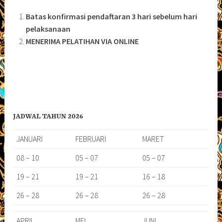
Batas konfirmasi pendaftaran 3 hari sebelum hari
pelaksanaan
MENERIMA PELATIHAN VIA ONLINE
JADWAL TAHUN 2026
JANUARI
FEBRUARI
MARET
08 – 10
05 – 07
05 – 07
19 – 21
19 – 21
16 – 18
26 – 28
26 – 28
26 – 28
APRIL
MEI
JUNI