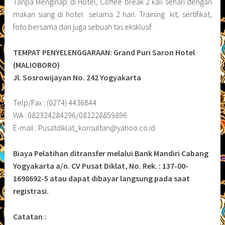
Tanpa Menginap di Hotel, Coffee break 2 kali sehari dengan
makan siang di hotel selama 2 hari. Training kit, sertifikat,
foto bersama dan juga sebuah tas eksklusif.
TEMPAT PENYELENGGARAAN: Grand Puri Saron Hotel
(MALIOBORO)
Jl. Sosrowijayan No. 242 Yogyakarta
Telp/Fax : (0274) 4436844
WA : 082324284296/081228859896
E-mail : Pusatdiklat_konsultan@yahoo.co.id
Biaya Pelatihan ditransfer melalui Bank Mandiri Cabang
Yogyakarta a/n. CV Pusat Diklat, No. Rek. : 137-00-
1698692-5 atau dapat dibayar langsung pada saat
registrasi.
Catatan :