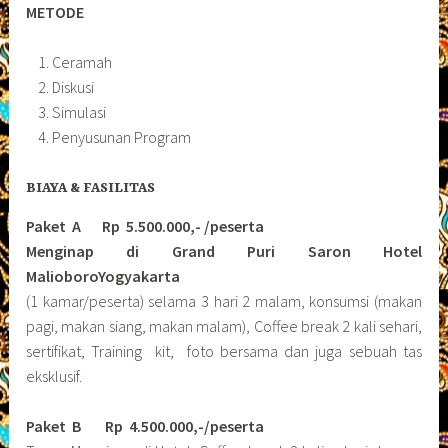
METODE
Ceramah
Diskusi
Simulasi
Penyusunan Program
BIAYA & FASILITAS
Paket A Rp 5.500.000,- /peserta
Menginap di Grand Puri Saron Hotel
MalioboroYogyakarta
(1 kamar/peserta) selama 3 hari 2 malam, konsumsi (makan
pagi, makan siang, makan malam), Coffee break 2 kali sehari,
sertifikat, Training kit, foto bersama dan juga sebuah tas
eksklusif.
Paket B
Rp 4.500.000,-/peserta