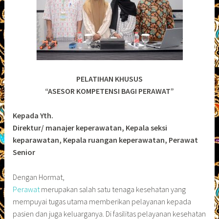
PELATIHAN KHUSUS
“ASESOR KOMPETENSI BAGI PERAWAT”
Kepada Yth.
Direktur/ manajer keperawatan, Kepala seksi
keparawatan, Kepala ruangan keperawatan, Perawat
Senior
Dengan Hormat,
Perawat
merupakan salah satu tenaga kesehatan yang
mempuyai tugas utama memberikan pelayanan kepada
pasien dan juga keluarganya. Di fasilitas pelayanan kesehatan