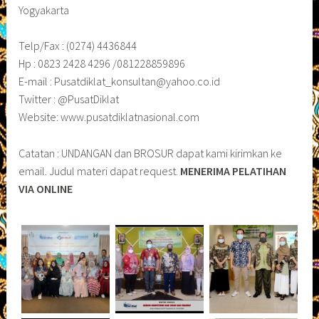
Yogyakarta
Telp/Fax : (0274) 4436844
Hp : 0823 2428 4296 /081228859896
E-mail : Pusatdiklat_konsultan@yahoo.co.id
Twitter : @PusatDiklat
Website: www.pusatdiklatnasional.com
Catatan : UNDANGAN dan BROSUR dapat kami kirimkan ke
email. Judul materi dapat request.
MENERIMA PELATIHAN
VIA ONLINE