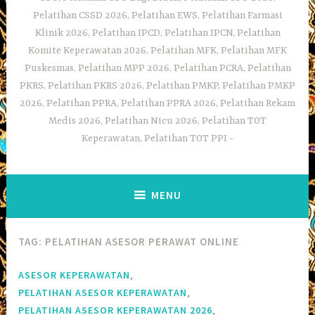
Pelatihan CSSD 2026, Pelatihan EWS, Pelatihan Farmasi
Klinik 2026, Pelatihan IPCD, Pelatihan IPCN, Pelatihan
Komite Keperawatan 2026, Pelatihan MFK, Pelatihan MFK
Puskesmas, Pelatihan MPP 2026, Pelatihan PCRA, Pelatihan
PKRS, Pelatihan PKRS 2026, Pelatihan PMKP, Pelatihan PMKP
2026, Pelatihan PPRA, Pelatihan PPRA 2026, Pelatihan Rekam
Medis 2026, Pelatihan Nicu 2026, Pelatihan TOT
Keperawatan, Pelatihan TOT PPI
MENU
TAG:
PELATIHAN ASESOR PERAWAT ONLINE
,
ASESOR KEPERAWATAN
,
PELATIHAN ASESOR KEPERAWATAN
,
PELATIHAN ASESOR KEPERAWATAN 2026