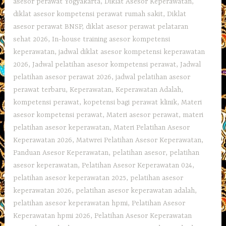
asesor perawat Yogyakarta
,
Diklat Asesor Keperawatan
,
diklat asesor kompetensi perawat rumah sakit
,
Diklat
asesor perawat BNSP
,
diklat asesor perawat pelataran
sehat 2026
,
In-house training asesor kompetensi
keperawatan
,
jadwal diklat asesor kompetensi keperawatan
2026
,
Jadwal pelatihan asesor kompetensi perawat
,
Jadwal
pelatihan asesor perawat 2026
,
jadwal pelatihan asesor
perawat terbaru
,
Keperawatan
,
Keperawatan Adalah
,
kompetensi perawat
,
kopetensi bagi perawat klinik
,
Materi
asesor kompetensi perawat
,
Materi asesor perawat
,
materi
pelatihan asesor keperawatan
,
Materi Pelatihan Asesor
Keperawatan 2026
,
Matwrei Pelatihan Asesor Keperawatan
,
Panduan Asesor Keperawatan
,
pelatihan asesor
,
pelatihan
asesor keperawatan
,
Pelatihan Asesor Keperawatan 024
,
pelatihan asesor keperawatan 2025
,
pelatihan asesor
keperawatan 2026
,
pelatihan asesor keperawatan adalah
,
pelatihan asesor keperawatan hpmi
,
Pelatihan Asesor
Keperawatan hpmi 2026
,
Pelatihan Asesor Keperawatan