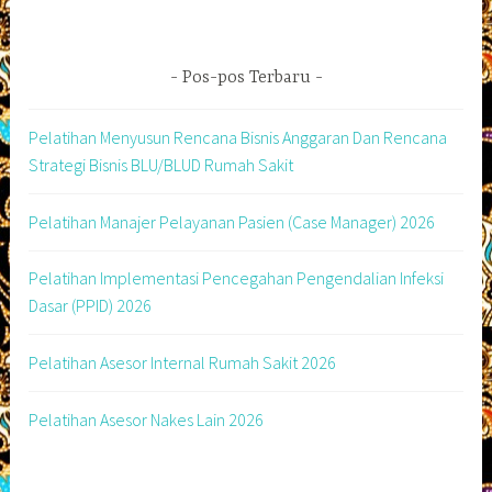
Pos-pos Terbaru
Pelatihan Menyusun Rencana Bisnis Anggaran Dan Rencana
Strategi Bisnis BLU/BLUD Rumah Sakit
Pelatihan Manajer Pelayanan Pasien (Case Manager) 2026
Pelatihan Implementasi Pencegahan Pengendalian Infeksi
Dasar (PPID) 2026
Pelatihan Asesor Internal Rumah Sakit 2026
Pelatihan Asesor Nakes Lain 2026