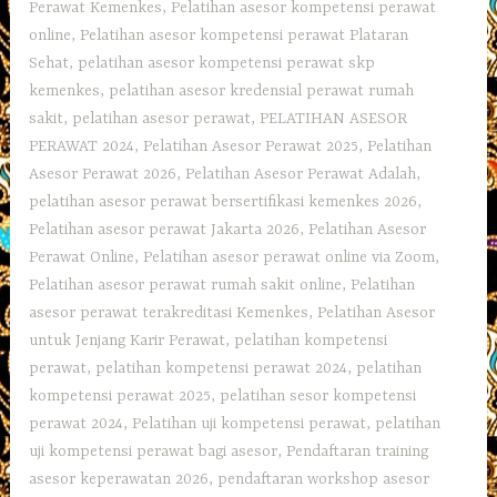
Perawat Kemenkes
,
Pelatihan asesor kompetensi perawat
online
,
Pelatihan asesor kompetensi perawat Plataran
Sehat
,
pelatihan asesor kompetensi perawat skp
kemenkes
,
pelatihan asesor kredensial perawat rumah
sakit
,
pelatihan asesor perawat
,
PELATIHAN ASESOR
PERAWAT 2024
,
Pelatihan Asesor Perawat 2025
,
Pelatihan
Asesor Perawat 2026
,
Pelatihan Asesor Perawat Adalah
,
pelatihan asesor perawat bersertifikasi kemenkes 2026
,
Pelatihan asesor perawat Jakarta 2026
,
Pelatihan Asesor
Perawat Online
,
Pelatihan asesor perawat online via Zoom
,
Pelatihan asesor perawat rumah sakit online
,
Pelatihan
asesor perawat terakreditasi Kemenkes
,
Pelatihan Asesor
untuk Jenjang Karir Perawat
,
pelatihan kompetensi
perawat
,
pelatihan kompetensi perawat 2024
,
pelatihan
kompetensi perawat 2025
,
pelatihan sesor kompetensi
perawat 2024
,
Pelatihan uji kompetensi perawat
,
pelatihan
uji kompetensi perawat bagi asesor
,
Pendaftaran training
asesor keperawatan 2026
,
pendaftaran workshop asesor