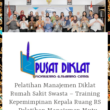
Skip
to
content
Pelatihan Manajemen Diklat
Rumah Sakit Swasta – Training
Kepemimpinan Kepala Ruang RS