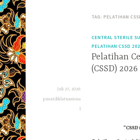
TAG:
PELATIHAN CSS
CENTRAL STERILE S
PELATIHAN CSSD 20
Pelatihan C
(CSSD) 2026
Juli 27, 2026
pusatdiklatnasiona
l
“CSSD