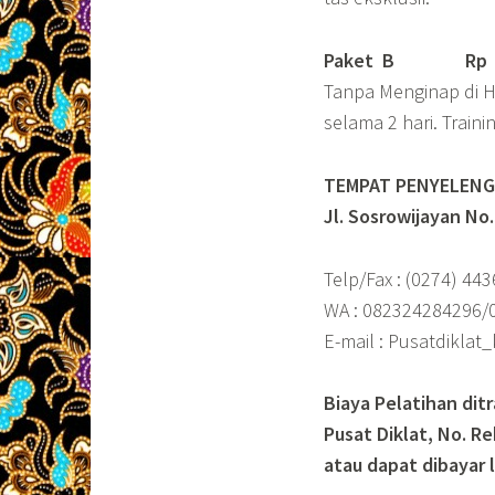
Paket B
Rp 4.
Tanpa Menginap di Ho
selama 2 hari. Traini
TEMPAT PENYELENGG
Jl. Sosrowijayan No
Telp/Fax : (0274) 44
WA : 082324284296/
E-mail : Pusatdikla
Biaya Pelatihan dit
Pusat Diklat, No. Re
atau dapat dibayar 