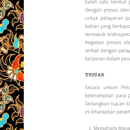
Salah satu bentuk 
dengan proses steri
untuk pelayanan pad
bahan yang bertuju
termasuk endospora 
Kegiatan proses ster
terkait dengan pela
berperan dalam peng
TUJUAN
Secara umum Pela
keterampilan para p
Sedangkan tujuan k
ini diharapkan pese
Memahami Manaje