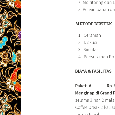
Monitoring dan Ev
Penyimpanan dan D
METODE BIMTEK
Ceramah
Diskusi
Simulasi
Penyusunan Pr
BIAYA & FASILITAS
Paket A Rp 5.50
Menginap di Grand 
selama 3 hari 2 mal
Coffee break 2 kali s
tas eksklusif.