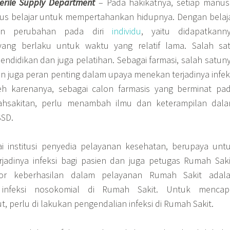
terile Supply Department
– Pada hakikatnya, setiap manus
rus belajar untuk mempertahankan hidupnya. Dengan belaj
kan perubahan pada diri
individu
, yaitu didapatkann
ng berlaku untuk waktu yang relatif lama. Salah sa
endidikan dan juga pelatihan. Sebagai farmasi, salah satun
 juga peran penting dalam upaya menekan terjadinya infek
eh karenanya, sebagai calon farmasis yang berminat pa
ahsakitan, perlu menambah ilmu dan keterampilan dal
SSD.
i institusi penyedia pelayanan kesehatan, berupaya unt
jadinya infeksi bagi pasien dan juga petugas Rumah Saki
tor keberhasilan dalam pelayanan Rumah Sakit adal
infeksi nosokomial di Rumah Sakit. Untuk mencap
t, perlu di lakukan pengendalian infeksi di Rumah Sakit.