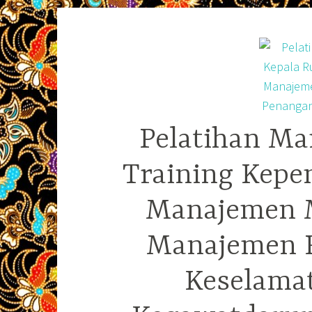
Skip
to
content
Pelatihan Ma
Training Kepe
Manajemen M
Manajemen R
Keselama