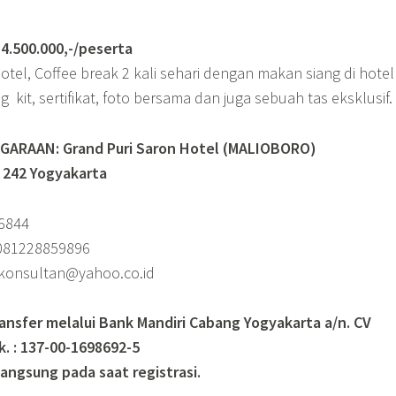
500.000,-/peserta
tel, Coffee break 2 kali sehari dengan makan siang di hote
ng kit, sertifikat, foto bersama dan juga sebuah tas eksklusif.
ARAAN: Grand Puri Saron Hotel (MALIOBORO)
. 242 Yogyakarta
36844
081228859896
t_konsultan@yahoo.co.id
ransfer melalui Bank Mandiri Cabang Yogyakarta a/n. CV
k. : 137-00-1698692-5
langsung pada saat registrasi.