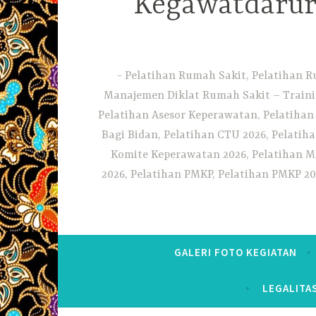
Kegawatdarura
Pelatihan Rumah Sakit, Pelatihan R
Manajemen Diklat Rumah Sakit – Traini
Pelatihan Asesor Keperawatan, Pelatihan
Bagi Bidan, Pelatihan CTU 2026, Pelatiha
Komite Keperawatan 2026, Pelatihan MF
2026, Pelatihan PMKP, Pelatihan PMKP 20
GALERI FOTO KEGIATAN
LEGALITA