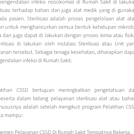
pengendalian infeksi nosokomial di Rumah Sakit di lakuk
lisasi terhadap bahan dan juga alat medik yang di gunak
a pasien. Sterilisasi adalah proses pengelolaan alat at
an untuk menghancurkan semua bentuk kehidupan mikrob
dan juga dapat di lakukan dengan proses kimia atau fisik
ilisasi di lakukan oleh instalasi Sterilisasi atau Unit ya
yanan tersebut. Sebagai tenaga kesehatan, diharapkan dap
endalian infeksi di Rumah Sakit.
tihan CSSD bertujuan meningkatkan pengetahuan d
eserta dalam bidang pelayanan sterilisasi alat atau baha
hususnya adalah setelah mengikuti program Pelatihan CS
rta mampu:
men Pelayanan CSSD Di Rumah Sakit Tempatnya Bekerja.