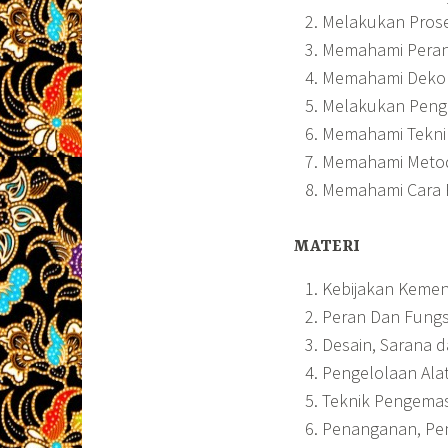
Melakukan Proses
Memahami Peran
Memahami Dekon
Melakukan Penge
Memahami Tekni
Memahami Metode
Memahami Cara P
MATERI
Kebijakan Kemen
Peran Dan Fungs
Desain, Sarana d
Pengelolaan Alat
Teknik Pengema
Penanganan, Pe