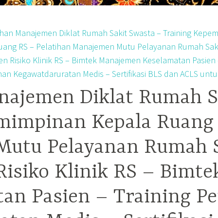
najemen Diklat Rumah S
mimpinan Kepala Ruang 
utu Pelayanan Rumah Sa
isiko Klinik RS – Bimt
tan Pasien – Training P