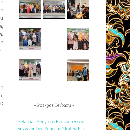
an
an
au
a,
a.
ng
at
an
n.
SD
Pos-pos Terbaru
Pelatihan Menyusun Rencana Bisnis
Anggaran Dan Rencana Strategi Bisnis