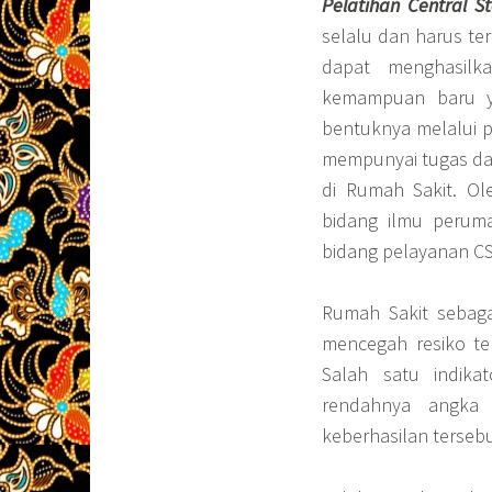
Pelatihan Central S
selalu dan harus te
dapat menghasil
kemampuan baru ya
bentuknya melalui p
mempunyai tugas dan
di Rumah Sakit. Ol
bidang ilmu perum
bidang pelayanan C
Rumah Sakit sebaga
mencegah resiko ter
Salah satu indika
rendahnya angka 
keberhasilan tersebu