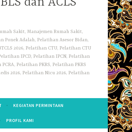
i BLS dan ACLS
 Rumah Sakit, Manajemen Rumah Sakit,
 Ponek Adalah, Pelatihan Asesor Bidan,
BTCLS 2026, Pelatihan CTU, Pelatihan CTU
Pelatihan IPCD, Pelatihan IPCN, Pelatihan
n PCRA, Pelatihan PKRS, Pelatihan PKRS
dis 2026, Pelatihan Nicu 2026, Pelatihan
T
KEGIATAN PERMINTAAN
PROFIL KAMI