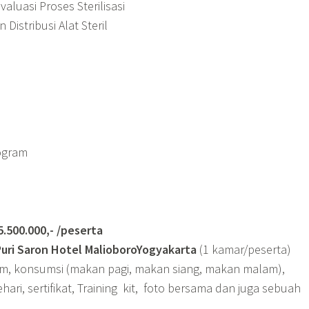
aluasi Proses Sterilisasi
istribusi Alat Steril
ogram
0.000,- /peserta
Puri Saron Hotel MalioboroYogyakarta
(1 kamar/peserta)
am, konsumsi (makan pagi, makan siang, makan malam),
ehari, sertifikat, Training kit, foto bersama dan juga sebuah