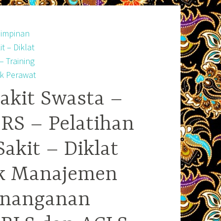
akit Swasta –
RS – Pelatihan
kit – Diklat
ek Manajemen
enanganan