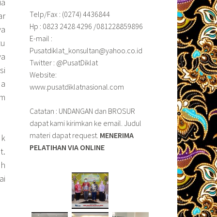
ia
Telp/Fax : (0274) 4436844
ar
Hp : 0823 2428 4296 /081228859896
ya
E-mail :
tu
Pusatdiklat_konsultan@yahoo.co.id
ya
Twitter : @PusatDiklat
si
Website:
da
www.pusatdiklatnasional.com
am
Catatan : UNDANGAN dan BROSUR
dapat kami kirimkan ke email. Judul
materi dapat request.
MENERIMA
uk
PELATIHAN VIA ONLINE
t.
ah
ai