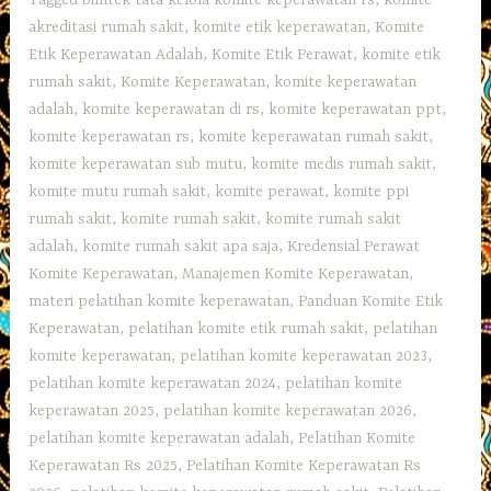
akreditasi rumah sakit
,
komite etik keperawatan
,
Komite
Etik Keperawatan Adalah
,
Komite Etik Perawat
,
komite etik
rumah sakit
,
Komite Keperawatan
,
komite keperawatan
adalah
,
komite keperawatan di rs
,
komite keperawatan ppt
,
komite keperawatan rs
,
komite keperawatan rumah sakit
,
komite keperawatan sub mutu
,
komite medis rumah sakit
,
komite mutu rumah sakit
,
komite perawat
,
komite ppi
rumah sakit
,
komite rumah sakit
,
komite rumah sakit
adalah
,
komite rumah sakit apa saja
,
Kredensial Perawat
Komite Keperawatan
,
Manajemen Komite Keperawatan
,
materi pelatihan komite keperawatan
,
Panduan Komite Etik
Keperawatan
,
pelatihan komite etik rumah sakit
,
pelatihan
komite keperawatan
,
pelatihan komite keperawatan 2023
,
pelatihan komite keperawatan 2024
,
pelatihan komite
keperawatan 2025
,
pelatihan komite keperawatan 2026
,
pelatihan komite keperawatan adalah
,
Pelatihan Komite
Keperawatan Rs 2025
,
Pelatihan Komite Keperawatan Rs