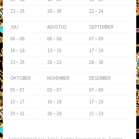
23 – 25
28 – 30
22 – 24
JULI
AGUSTUS
SEPTEMBER
06 – 08
06 – 08
07 – 09
16 – 18
13 – 15
17 – 19
23 – 25
20 – 22
28 – 30
OKTOBER
NOVEMBER
DESEMBER
05 – 07
05 – 07
07 – 09
15 – 17
16 – 18
17 – 19
29 – 31
26 – 28
21 – 23
Tagged
bimtek tata kelola komite keperawatan rs
,
komite