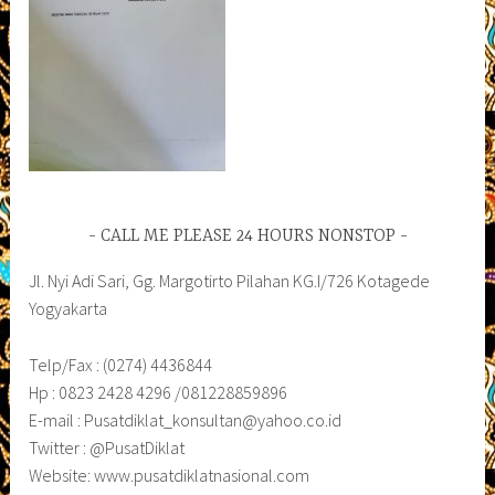
CALL ME PLEASE 24 HOURS NONSTOP
Jl. Nyi Adi Sari, Gg. Margotirto Pilahan KG.I/726 Kotagede
Yogyakarta
Telp/Fax : (0274) 4436844
Hp : 0823 2428 4296 /081228859896
E-mail : Pusatdiklat_konsultan@yahoo.co.id
Twitter : @PusatDiklat
Website: www.pusatdiklatnasional.com