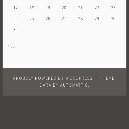
17
18
19
20
21
22
23
24
25
26
27
28
29
30
31
« Jul
PROUDLY POWERED BY WORDPRESS
|
THEME:
DARA BY
AUTOMATTIC
.