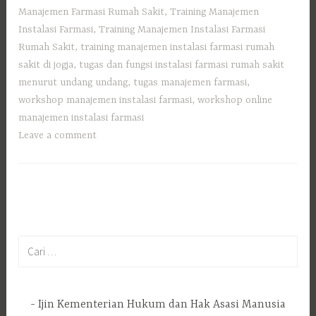
Manajemen Farmasi Rumah Sakit
,
Training Manajemen
Instalasi Farmasi
,
Training Manajemen Instalasi Farmasi
Rumah Sakit
,
training manajemen instalasi farmasi rumah
sakit di jogja
,
tugas dan fungsi instalasi farmasi rumah sakit
menurut undang undang
,
tugas manajemen farmasi
,
workshop manajemen instalasi farmasi
,
workshop online
manajemen instalasi farmasi
Leave a comment
Cari
untuk:
Ijin Kementerian Hukum dan Hak Asasi Manusia