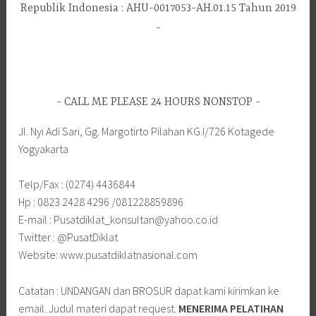
Republik Indonesia : AHU-0017053-AH.01.15 Tahun 2019
CALL ME PLEASE 24 HOURS NONSTOP
Jl. Nyi Adi Sari, Gg. Margotirto Pilahan KG.I/726 Kotagede
Yogyakarta
Telp/Fax : (0274) 4436844
Hp : 0823 2428 4296 /081228859896
E-mail : Pusatdiklat_konsultan@yahoo.co.id
Twitter : @PusatDiklat
Website: www.pusatdiklatnasional.com
Catatan : UNDANGAN dan BROSUR dapat kami kirimkan ke
email. Judul materi dapat request.
MENERIMA PELATIHAN