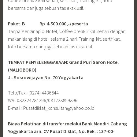
Coffee break 2 kali sehari, sertifikat, Training kit, foto
bersama dan juga sebuah tas eksklusif.
Paket B
Rp 4.500.000,-/peserta
Tanpa Menginap di Hotel, Coffee break 2 kali sehari dengan
makan siang di hotel selama 2 hari. Training kit, sertifikat,
foto bersama dan juga sebuah tas eksklusif.
TEMPAT PENYELENGGARAAN: Grand Puri Saron Hotel
(MALIOBORO)
Jl. Sosrowijayan No. 70 Yogyakarta
Telp/Fax : (0274) 4436844
WA : 082324284296/081228859896
E-mail : Pusatdiklat_konsultan@yahoo.co.id
Biaya Pelatihan ditransfer melalui Bank Mandiri Cabang
Yogyakarta a/n. CV Pusat Diklat, No. Rek. : 137-00-