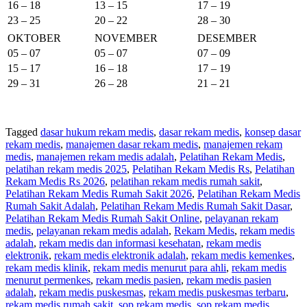
16 – 18
13 – 15
17 – 19
23 – 25
20 – 22
28 – 30
OKTOBER
NOVEMBER
DESEMBER
05 – 07
05 – 07
07 – 09
15 – 17
16 – 18
17 – 19
29 – 31
26 – 28
21 – 21
Tagged
dasar hukum rekam medis
,
dasar rekam medis
,
konsep dasar
rekam medis
,
manajemen dasar rekam medis
,
manajemen rekam
medis
,
manajemen rekam medis adalah
,
Pelatihan Rekam Medis
,
pelatihan rekam medis 2025
,
Pelatihan Rekam Medis Rs
,
Pelatihan
Rekam Medis Rs 2026
,
pelatihan rekam medis rumah sakit
,
Pelatihan Rekam Medis Rumah Sakit 2026
,
Pelatihan Rekam Medis
Rumah Sakit Adalah
,
Pelatihan Rekam Medis Rumah Sakit Dasar
,
Pelatihan Rekam Medis Rumah Sakit Online
,
pelayanan rekam
medis
,
pelayanan rekam medis adalah
,
Rekam Medis
,
rekam medis
adalah
,
rekam medis dan informasi kesehatan
,
rekam medis
elektronik
,
rekam medis elektronik adalah
,
rekam medis kemenkes
,
rekam medis klinik
,
rekam medis menurut para ahli
,
rekam medis
menurut permenkes
,
rekam medis pasien
,
rekam medis pasien
adalah
,
rekam medis puskesmas
,
rekam medis puskesmas terbaru
,
rekam medis rumah sakit
,
sop rekam medis
,
sop rekam medis