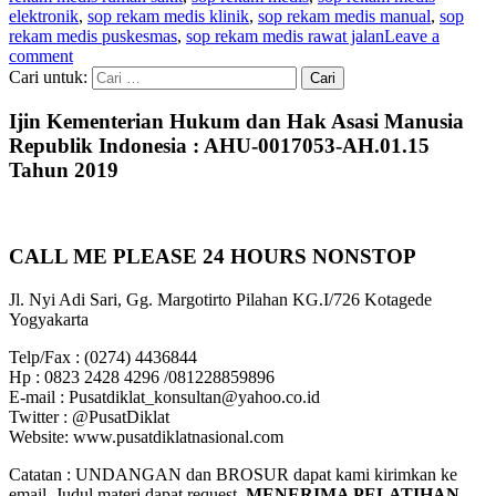
elektronik
,
sop rekam medis klinik
,
sop rekam medis manual
,
sop
rekam medis puskesmas
,
sop rekam medis rawat jalan
Leave a
comment
Cari untuk:
Ijin Kementerian Hukum dan Hak Asasi Manusia
Republik Indonesia : AHU-0017053-AH.01.15
Tahun 2019
CALL ME PLEASE 24 HOURS NONSTOP
Jl. Nyi Adi Sari, Gg. Margotirto Pilahan KG.I/726 Kotagede
Yogyakarta
Telp/Fax : (0274) 4436844
Hp : 0823 2428 4296 /081228859896
E-mail : Pusatdiklat_konsultan@yahoo.co.id
Twitter : @PusatDiklat
Website: www.pusatdiklatnasional.com
Catatan : UNDANGAN dan BROSUR dapat kami kirimkan ke
email. Judul materi dapat request.
MENERIMA PELATIHAN