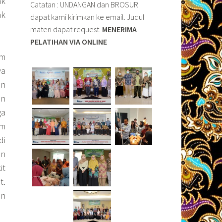
ak
Catatan : UNDANGAN dan BROSUR
ak
dapat kami kirimkan ke email. Judul
materi dapat request.
MENERIMA
PELATIHAN VIA ONLINE
am
ya
an
an
ga
am
di
an
it
t.
an