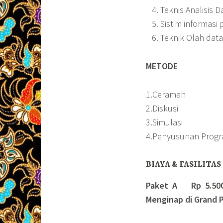
Teknis Analisis D
Sistim informasi
Teknik Olah data
METODE
1.Ceramah
2.Diskusi
3.Simulasi
4.Penyusunan Prog
BIAYA & FASILITAS
Paket A Rp 5.500.
Menginap di Grand P