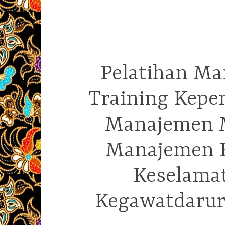
Pelatihan Ma
Training Kepe
Manajemen M
Manajemen R
Keselama
Kegawatdarura