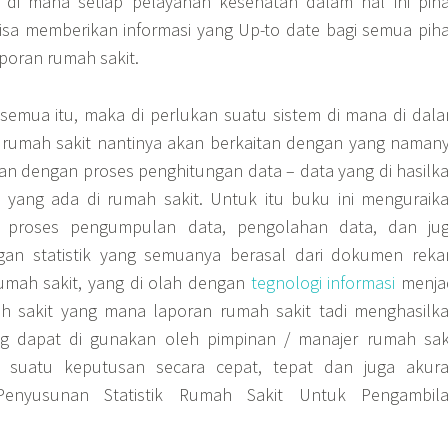
 di mana setiap pelayanan kesehatan dalam hal ini pih
isa memberikan informasi yang Up-to date bagi semua pih
poran rumah sakit.
emua itu, maka di perlukan suatu sistem di mana di dal
rumah sakit nantinya akan berkaitan dengan yang naman
itan dengan proses penghitungan data – data yang di hasilk
n yang ada di rumah sakit. Untuk itu buku ini menguraik
 proses pengumpulan data, pengolahan data, dan ju
gan statistik yang semuanya berasal dari dokumen rek
umah sakit, yang di olah dengan
tegnologi informasi
menja
h sakit yang mana laporan rumah sakit tadi menghasilk
ng dapat di gunakan oleh pimpinan / manajer rumah sak
 suatu keputusan secara cepat, tepat dan juga akura
 Penyusunan Statistik Rumah Sakit Untuk Pengambil