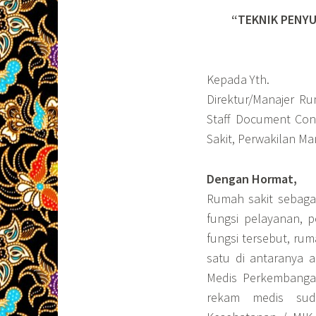
“TEKNIK PENY
Kepada Yth.
Direktur/Manajer Ru
Staff Document Con
Sakit, Perwakilan M
Dengan Hormat,
Rumah sakit sebagai
fungsi pelayanan, 
fungsi tersebut, rum
satu di antaranya 
Medis Perkembanga
rekam medis sud