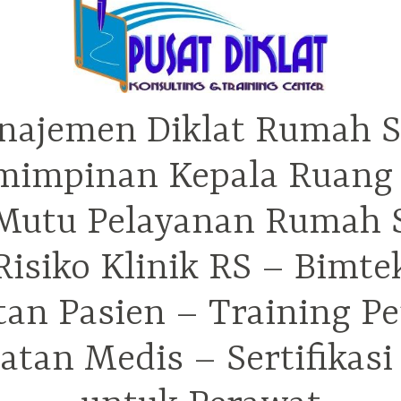
najemen Diklat Rumah S
mimpinan Kepala Ruang 
utu Pelayanan Rumah Sa
isiko Klinik RS – Bimt
tan Pasien – Training P
tan Medis – Sertifikas