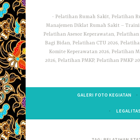
Pelatihan Rumah Sakit, Pelatihan R
Manajemen Diklat Rumah Sakit – Traini
Pelatihan Asesor Keperawatan, Pelatihan
Bagi Bidan, Pelatihan CTU 2026, Pelatiha
Komite Keperawatan 2026, Pelatihan MF
2026, Pelatihan PMKP, Pelatihan PMKP 20
GALERI FOTO KEGIATAN
LEGALITA
TAG:
PELATIHAN STA