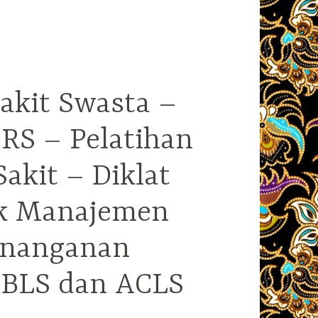
akit Swasta –
RS – Pelatihan
kit – Diklat
ek Manajemen
enanganan
i BLS dan ACLS