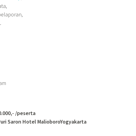
ata,
 pelaporan,
.
ram
000,- /peserta
uri Saron
Hotel MalioboroYogyakarta