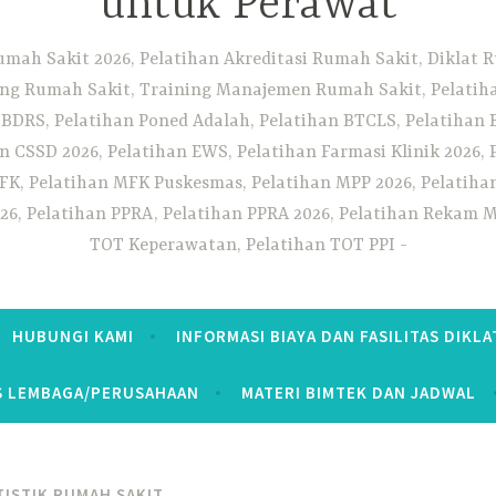
untuk Perawat
umah Sakit 2026, Pelatihan Akreditasi Rumah Sakit, Diklat
ng Rumah Sakit, Training Manajemen Rumah Sakit, Pelatihan
 BDRS, Pelatihan Poned Adalah, Pelatihan BTCLS, Pelatihan 
n CSSD 2026, Pelatihan EWS, Pelatihan Farmasi Klinik 2026, 
K, Pelatihan MFK Puskesmas, Pelatihan MPP 2026, Pelatiha
26, Pelatihan PPRA, Pelatihan PPRA 2026, Pelatihan Rekam Me
TOT Keperawatan, Pelatihan TOT PPI
HUBUNGI KAMI
INFORMASI BIAYA DAN FASILITAS DIKLA
S LEMBAGA/PERUSAHAAN
MATERI BIMTEK DAN JADWAL
TISTIK RUMAH SAKIT