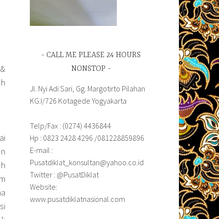
CALL ME PLEASE 24 HOURS
 &
NONSTOP
ah
Jl. Nyi Adi Sari, Gg. Margotirto Pilahan
KG.I/726 Kotagede Yogyakarta
Telp/Fax : (0274) 4436844
ai
Hp : 0823 2428 4296 /081228859896
E-mail :
an
Pusatdiklat_konsultan@yahoo.co.id
ah
Twitter : @PusatDiklat
am
Website:
ma
www.pusatdiklatnasional.com
si