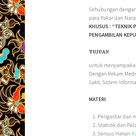
Sehubungan dengan 
para Pakar dan Na
KHUSUS : “TEKNIK
PENGAMBILAN KEP
TUJUAN
untuk menyampaik
Dengan Rekam Medis,
Sakit, Sistem Infor
MATERI
Pengantar dan ma
Statistik dan Pe
Sensus Harian
R