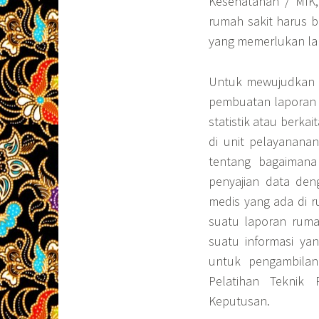
Kesehatanan / MIK,
rumah sakit harus b
yang memerlukan la
Untuk mewujudkan s
pembuatan laporan 
statistik atau berka
di unit pelayanana
tentang bagaimana
penyajian data den
medis yang ada di r
suatu laporan ruma
suatu informasi ya
untuk pengambilan
Pelatihan Teknik
Keputusan.