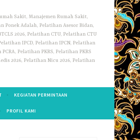
 Rumah Sakit, Manajemen Rumah Sakit,
 Ponek Adalah, Pelatihan Asesor Bidan,
BTCLS 2026, Pelatihan CTU, Pelatihan CTU
Pelatihan IPCD, Pelatihan IPCN, Pelatihan
n PCRA, Pelatihan PKRS, Pelatihan PKRS
dis 2026, Pelatihan Nicu 2026, Pelatihan
T
KEGIATAN PERMINTAAN
PROFIL KAMI