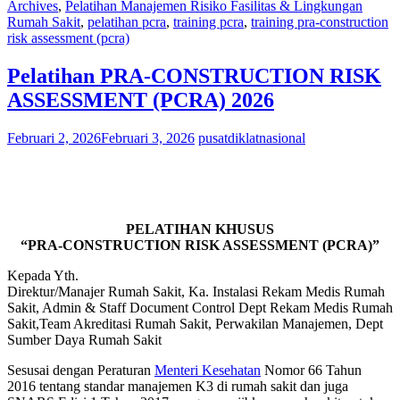
Archives
,
Pelatihan Manajemen Risiko Fasilitas & Lingkungan
Rumah Sakit
,
pelatihan pcra
,
training pcra
,
training pra-construction
risk assessment (pcra)
Pelatihan PRA-CONSTRUCTION RISK
ASSESSMENT (PCRA) 2026
Februari 2, 2026
Februari 3, 2026
pusatdiklatnasional
PELATIHAN KHUSUS
“PRA-CONSTRUCTION RISK ASSESSMENT (PCRA)”
Kepada Yth.
Direktur/Manajer Rumah Sakit, Ka. Instalasi Rekam Medis Rumah
Sakit, Admin & Staff Document Control Dept Rekam Medis Rumah
Sakit,Team Akreditasi Rumah Sakit, Perwakilan Manajemen, Dept
Sumber Daya Rumah Sakit
Sesusai dengan Peraturan
Menteri Kesehatan
Nomor 66 Tahun
2016 tentang standar manajemen K3 di rumah sakit dan juga