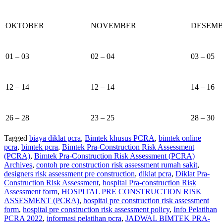
OKTOBER
NOVEMBER
DESEM
01 – 03
02 – 04
03 – 05
12 – 14
12 – 14
14 – 16
26 – 28
23 – 25
28 – 30
Tagged
biaya diklat pcra
,
Bimtek khusus PCRA
,
bimtek online
pcra
,
bimtek pcra
,
Bimtek Pra-Construction Risk Assessment
(PCRA)
,
Bimtek Pra-Construction Risk Assessment (PCRA)
Archives
,
contoh pre construction risk assessment rumah sakit
,
designers risk assessment pre construction
,
diklat pcra
,
Diklat Pra-
Construction Risk Assessment
,
hospital Pra-construction Risk
Assessment form
,
HOSPITAL PRE CONSTRUCTION RISK
ASSESMENT (PCRA)
,
hospital pre construction risk assessment
form
,
hospital pre construction risk assessment policy
,
Info Pelatihan
PCRA 2022
,
informasi pelatihan pcra
,
JADWAL BIMTEK PRA-