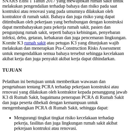
SNARS Edisi 1 Tahun 2017 yang mewajibkan rumah sakit untuk
melakukan pengendalian terhadap bahaya dan risiko pada saat
kontruksi atau renovasi yang pada umumnya dilakukan oleh
kontraktor di rumah sakit. Bahaya dan juga risiko yang dapat
ditimbulkan oleh pekerjaan yang berhubungan dengan konstruksi
dapat membahayakan para pekerja rumah sakit, pasien dan
pengunjung rumah sakit, seperti bahaya kebisingan, penyebaran
infeksi, debu, getaran, kebakaran dan juga pencemaran lingkungan.
Komite K3
rumah sakit
atau petugas K3 yang ditunjukan wajib
melakukan dan menerapkan Pra-Construction Risks Assessment
untuk mengendalikan semua bahaya tersebut sehingga kecelakaan
akibat kerja dan juga penyakit akibat kerja dapat dihindarkan.
TUJUAN
Pelatihan ini bertujuan untuk memberikan wawasan dan
pengetahuan tentang PCRA terhadap pekerjaan konstruksi atau
renovasi yang dilakukan oleh kontraktor kepada penanggung jawab
K3 di Rumah Sakit, bagaimana penerapan PCRA di Rumah Sakit
dan juga peserta dibekali dengan kemampuan untuk
mengembangkan PCRA di Rumah Sakit, sehingga dapat:
Mengurangi tingkat tingkat risiko kecelakaan terhadap
pekerja, fasilitas dan juga lingkungan rumah sakit akibat
pekrejaan kontruksi atau renovasi.