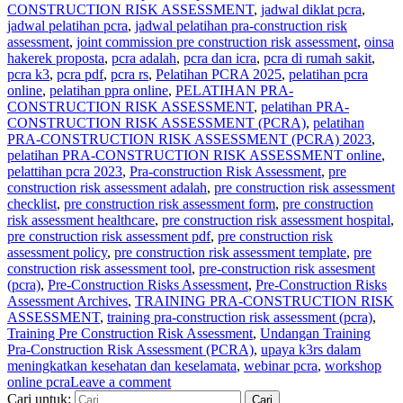
CONSTRUCTION RISK ASSESSMENT
,
jadwal diklat pcra
,
jadwal pelatihan pcra
,
jadwal pelatihan pra-construction risk
assessment
,
joint commission pre construction risk assessment
,
oinsa
hakerek proposta
,
pcra adalah
,
pcra dan icra
,
pcra di rumah sakit
,
pcra k3
,
pcra pdf
,
pcra rs
,
Pelatihan PCRA 2025
,
pelatihan pcra
online
,
pelatihan ppra online
,
PELATIHAN PRA-
CONSTRUCTION RISK ASSESSMENT
,
pelatihan PRA-
CONSTRUCTION RISK ASSESSMENT (PCRA)
,
pelatihan
PRA-CONSTRUCTION RISK ASSESSMENT (PCRA) 2023
,
pelatihan PRA-CONSTRUCTION RISK ASSESSMENT online
,
pelattihan pcra 2023
,
Pra-construction Risk Assessment
,
pre
construction risk assessment adalah
,
pre construction risk assessment
checklist
,
pre construction risk assessment form
,
pre construction
risk assessment healthcare
,
pre construction risk assessment hospital
,
pre construction risk assessment pdf
,
pre construction risk
assessment policy
,
pre construction risk assessment template
,
pre
construction risk assessment tool
,
pre-construction risk assesment
(pcra)
,
Pre-Construction Risks Assessment
,
Pre-Construction Risks
Assessment Archives
,
TRAINING PRA-CONSTRUCTION RISK
ASSESSMENT
,
training pra-construction risk assessment (pcra)
,
Training Pre Construction Risk Assessment
,
Undangan Training
Pra-Construction Risk Assessment (PCRA)
,
upaya k3rs dalam
meningkatkan kesehatan dan keselamata
,
webinar pcra
,
workshop
online pcra
Leave a comment
Cari untuk: