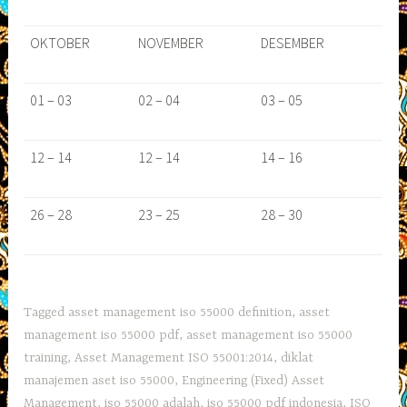
OKTOBER
NOVEMBER
DESEMBER
01 – 03
02 – 04
03 – 05
12 – 14
12 – 14
14 – 16
26 – 28
23 – 25
28 – 30
Tagged
asset management iso 55000 definition
,
asset
management iso 55000 pdf
,
asset management iso 55000
training
,
Asset Management ISO 55001:2014
,
diklat
manajemen aset iso 55000
,
Engineering (Fixed) Asset
Management
,
iso 55000 adalah
,
iso 55000 pdf indonesia
,
ISO