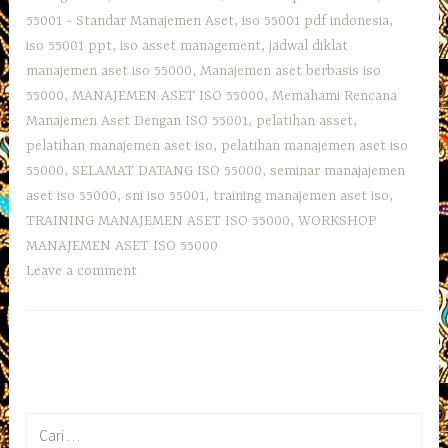
55001 - Standar Manajemen Aset
,
iso 55001 pdf indonesia
,
iso 55001 ppt
,
iso asset management
,
jadwal diklat
manajemen aset iso 55000
,
Manajemen aset berbasis iso
55000
,
MANAJEMEN ASET ISO 55000
,
Memahami Rencana
Manajemen Aset Dengan ISO 55001
,
pelatihan asset
,
pelatihan manajemen aset iso
,
pelatihan manajemen aset iso
55000
,
SELAMAT DATANG ISO 55000
,
seminar manajajemen
aset iso 55000
,
sni iso 55001
,
training manajemen aset iso
,
TRAINING MANAJEMEN ASET ISO 55000
,
WORKSHOP
MANAJEMEN ASET ISO 55000
Leave a comment
Cari