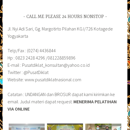
CALL ME PLEASE 24 HOURS NONSTOP
Jl. Nyi Adi Sari, Gg. Margotirto Pilahan KG.I/726 Kotagede
Yogyakarta
Telp/Fax : (0274) 4436844
Hp : 0823 2428 4296 /081228859896
E-mail : Pusatdiklat_konsultan@yahoo.co.id
Twitter : @PusatDiklat
Website: www.pusatdiklatnasional.com
Catatan : UNDANGAN dan BROSUR dapat kami kirimkan ke
email. Judul materi dapat request.
MENERIMA PELATIHAN
VIA ONLINE