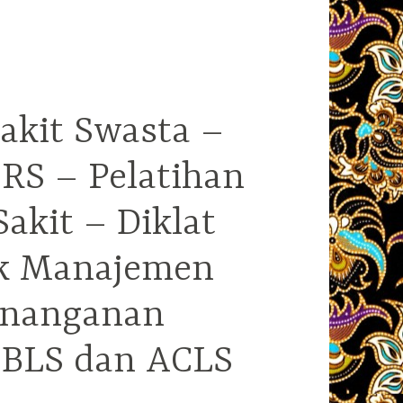
akit Swasta –
RS – Pelatihan
kit – Diklat
ek Manajemen
enanganan
i BLS dan ACLS