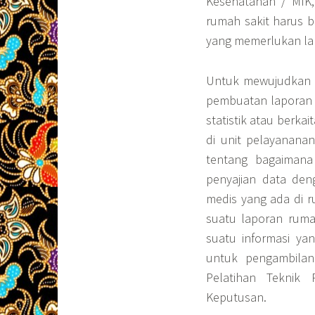
Kesehatanan / MIK,
rumah sakit harus b
yang memerlukan la
Untuk mewujudkan s
pembuatan laporan 
statistik atau berka
di unit pelayanana
tentang bagaimana
penyajian data den
medis yang ada di r
suatu laporan ruma
suatu informasi ya
untuk pengambilan
Pelatihan Teknik
Keputusan.