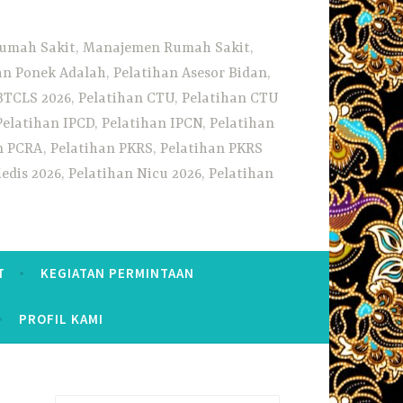
 Rumah Sakit, Manajemen Rumah Sakit,
 Ponek Adalah, Pelatihan Asesor Bidan,
BTCLS 2026, Pelatihan CTU, Pelatihan CTU
Pelatihan IPCD, Pelatihan IPCN, Pelatihan
n PCRA, Pelatihan PKRS, Pelatihan PKRS
dis 2026, Pelatihan Nicu 2026, Pelatihan
T
KEGIATAN PERMINTAAN
PROFIL KAMI