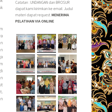
ak
Catatan : UNDANGAN dan BROSUR
ak
dapat kami kirimkan ke email. Judul
materi dapat request.
MENERIMA
PELATIHAN VIA ONLINE
am
ya
an
an
ga
am
di
an
it
t.
an