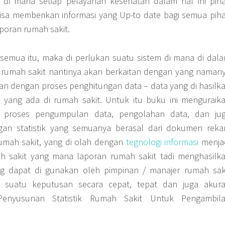
 di mana setiap pelayanan kesehatan dalam hal ini pih
isa memberikan informasi yang Up-to date bagi semua pih
poran rumah sakit.
emua itu, maka di perlukan suatu sistem di mana di dal
rumah sakit nantinya akan berkaitan dengan yang naman
itan dengan proses penghitungan data – data yang di hasilk
n yang ada di rumah sakit. Untuk itu buku ini menguraik
 proses pengumpulan data, pengolahan data, dan ju
gan statistik yang semuanya berasal dari dokumen rek
umah sakit, yang di olah dengan
tegnologi informasi
menja
h sakit yang mana laporan rumah sakit tadi menghasilk
ng dapat di gunakan oleh pimpinan / manajer rumah sak
 suatu keputusan secara cepat, tepat dan juga akura
 Penyusunan Statistik Rumah Sakit Untuk Pengambil