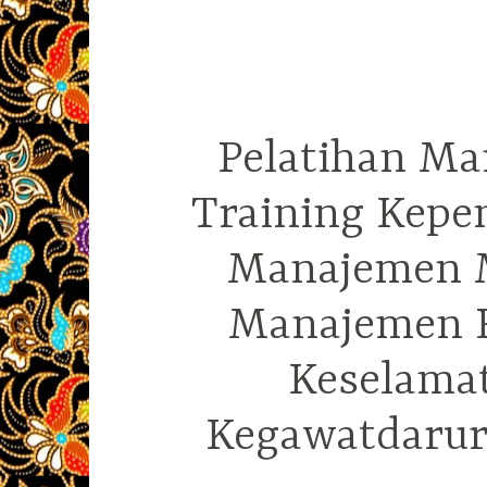
Pelatihan Ma
Training Kepe
Manajemen M
Manajemen R
Keselama
Kegawatdarura