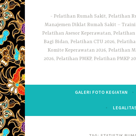
Pelatihan Rumah Sakit, Pelatihan R
Manajemen Diklat Rumah Sakit – Traini
Pelatihan Asesor Keperawatan, Pelatihan
Bagi Bidan, Pelatihan CTU 2026, Pelatiha
Komite Keperawatan 2026, Pelatihan MF
2026, Pelatihan PMKP, Pelatihan PMKP 20
GALERI FOTO KEGIATAN
LEGALITA
TAG:
STATISTIK RUM