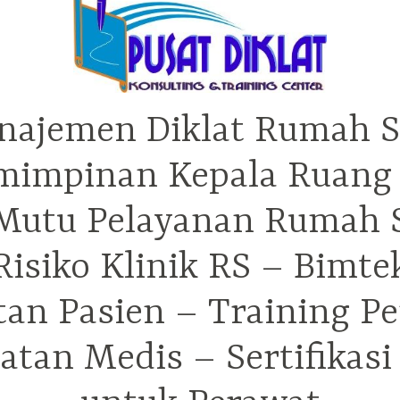
najemen Diklat Rumah S
mimpinan Kepala Ruang 
utu Pelayanan Rumah Sa
isiko Klinik RS – Bimt
tan Pasien – Training P
tan Medis – Sertifikas