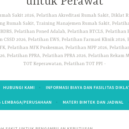
untuk Perawat
umah Sakit 2026, Pelatihan Akreditasi Rumah Sakit, Diklat
ng Rumah Sakit, Training Manajemen Rumah Sakit, Pelatihan
 BDRS, Pelatihan Poned Adalah, Pelatihan BTCLS, Pelatihan 
n CSSD 2026, Pelatihan EWS, Pelatihan Farmasi Klinik 2026, 
K, Pelatihan MFK Puskesmas, Pelatihan MPP 2026, Pelatiha
26, Pelatihan PPRA, Pelatihan PPRA 2026, Pelatihan Rekam Me
TOT Keperawatan, Pelatihan TOT PPI
HUBUNGI KAMI
INFORMASI BIAYA DAN FASILITAS DIKLA
S LEMBAGA/PERUSAHAAN
MATERI BIMTEK DAN JADWAL
AH SAKIT UNTUK PENGAMBILAN KEPUTUSAN