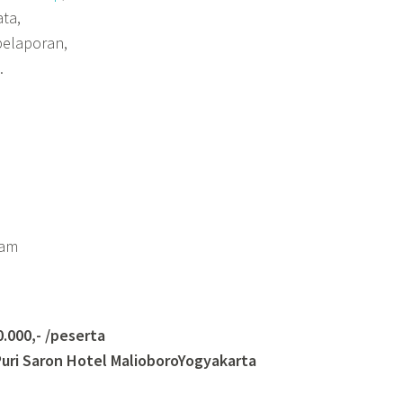
ata,
 pelaporan,
.
ram
000,- /peserta
uri Saron
Hotel MalioboroYogyakarta