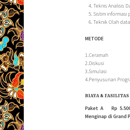
Teknis Analisis D
Sistim informasi
Teknik Olah data
METODE
1.Ceramah
2.Diskusi
3.Simulasi
4.Penyusunan Prog
BIAYA & FASILITAS
Paket A Rp 5.500.
Menginap di Grand P