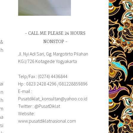
CALL ME PLEASE 24 HOURS
 &
NONSTOP
ah
Jl. Nyi Adi Sari, Gg. Margotirto Pilahan
KG.I/726 Kotagede Yogyakarta
Telp/Fax : (0274) 4436844
ai
Hp : 0823 2428 4296 /081228859896
E-mail :
an
Pusatdiklat_konsultan@yahoo.co.id
ah
Twitter : @PusatDiklat
am
Website:
ma
www.pusatdiklatnasional.com
si