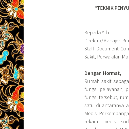
“TEKNIK PENY
Kepada Yth.
Direktur/Manajer Ru
Staff Document Con
Sakit, Perwakilan M
Dengan Hormat,
Rumah sakit sebagai
fungsi pelayanan, 
fungsi tersebut, rum
satu di antaranya 
Medis Perkembanga
rekam medis sud