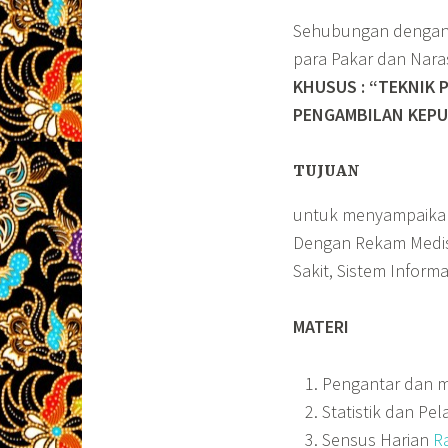
Sehubungan dengan 
para Pakar dan Na
KHUSUS : “TEKNIK
PENGAMBILAN KEP
TUJUAN
untuk menyampaik
Dengan Rekam Medis,
Sakit, Sistem Infor
MATERI
Pengantar dan ma
Statistik dan Pe
Sensus Harian
R