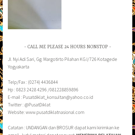
CALL ME PLEASE 24 HOURS NONSTOP
Jl. Nyi Adi Sari, Gg. Margotirto Pilahan KG.I/726 Kotagede
Yogyakarta
Telp/Fax : (0274) 4436844
Hp : 0823 2428 4296 /081228859896
E-mail : Pusatdiklat_konsultan@yahoo.co.id
Twitter : @PusatDiklat
Website: www.pusatdiklatnasional.com
Catatan : UNDANGAN dan BROSUR dapat kami kirimkan ke
email. Judul materi dapat request.
MENERIMA PELATIHAN