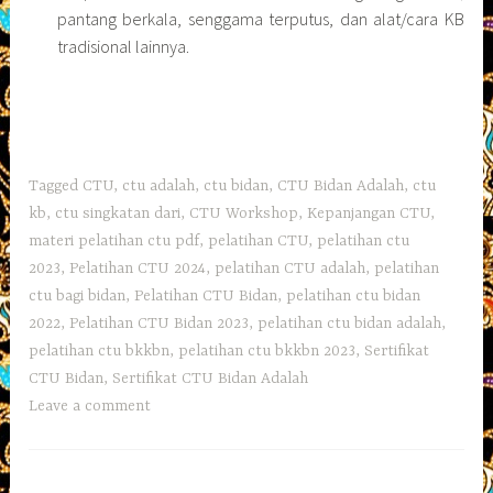
pantang berkala, senggama terputus, dan alat/cara KB
tradisional lainnya.
Tagged
CTU
,
ctu adalah
,
ctu bidan
,
CTU Bidan Adalah
,
ctu
kb
,
ctu singkatan dari
,
CTU Workshop
,
Kepanjangan CTU
,
materi pelatihan ctu pdf
,
pelatihan CTU
,
pelatihan ctu
2023
,
Pelatihan CTU 2024
,
pelatihan CTU adalah
,
pelatihan
ctu bagi bidan
,
Pelatihan CTU Bidan
,
pelatihan ctu bidan
2022
,
Pelatihan CTU Bidan 2023
,
pelatihan ctu bidan adalah
,
pelatihan ctu bkkbn
,
pelatihan ctu bkkbn 2023
,
Sertifikat
CTU Bidan
,
Sertifikat CTU Bidan Adalah
Leave a comment