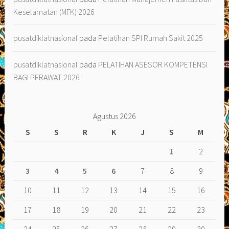
Keselamatan (MFK) 2026
pusatdiklatnasional
pada
Pelatihan SPI Rumah Sakit 2025
pusatdiklatnasional
pada
PELATIHAN ASESOR KOMPETENSI
BAGI PERAWAT 2026
Agustus 2026
S
S
R
K
J
S
M
1
2
3
4
5
6
7
8
9
10
11
12
13
14
15
16
17
18
19
20
21
22
23
24
25
26
27
28
29
30