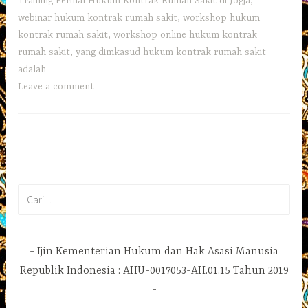
Training Perihal Hukum Kontrak Rumah Sakit di Jogja
,
webinar hukum kontrak rumah sakit
,
workshop hukum
kontrak rumah sakit
,
workshop online hukum kontrak
rumah sakit
,
yang dimkasud hukum kontrak rumah sakit
adalah
Leave a comment
Cari
untuk:
Ijin Kementerian Hukum dan Hak Asasi Manusia
Republik Indonesia : AHU-0017053-AH.01.15 Tahun 2019