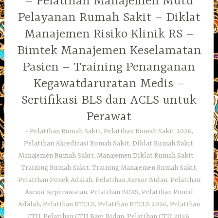
– Pelatihan Manajemen Mutu
Pelayanan Rumah Sakit – Diklat
Manajemen Risiko Klinik RS –
Bimtek Manajemen Keselamatan
Pasien – Training Penanganan
Kegawatdaruratan Medis –
Sertifikasi BLS dan ACLS untuk
Perawat
Pelatihan Rumah Sakit, Pelatihan Rumah Sakit 2026,
Pelatihan Akreditasi Rumah Sakit, Diklat Rumah Sakit,
Manajemen Rumah Sakit, Manajemen Diklat Rumah Sakit –
Training Rumah Sakit, Training Manajemen Rumah Sakit,
Pelatihan Ponek Adalah, Pelatihan Asesor Bidan, Pelatihan
Asesor Keperawatan, Pelatihan BDRS, Pelatihan Poned
Adalah, Pelatihan BTCLS, Pelatihan BTCLS 2026, Pelatihan
CTU, Pelatihan CTU Bagi Bidan, Pelatihan CTU 2026,