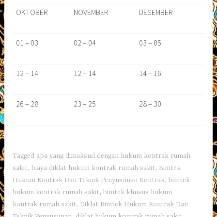
OKTOBER
NOVEMBER
DESEMBER
01 – 03
02 – 04
03 – 05
12 – 14
12 – 14
14 – 16
26 – 28
23 – 25
28 – 30
Tagged
apa yang dimaksud dengan hukum kontrak rumah
sakit
,
biaya diklat hukum kontrak rumah sakit
,
Bimtek
Hukum Kontrak Dan Teknik Penyusunan Kontrak
,
bimtek
hukum kontrak rumah sakit
,
bimtek khusus hukum
kontrak rumah sakit
,
Diklat Bimtek Hukum Kontrak Dan
Teknik Penyusunan
,
diklat hukum kontrak rumah sakit
,