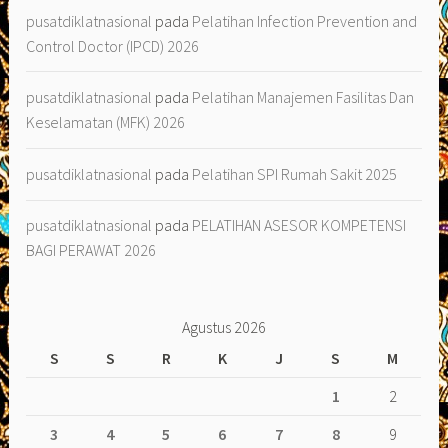
pusatdiklatnasional
pada
Pelatihan Infection Prevention and
Control Doctor (IPCD) 2026
pusatdiklatnasional
pada
Pelatihan Manajemen Fasilitas Dan
Keselamatan (MFK) 2026
pusatdiklatnasional
pada
Pelatihan SPI Rumah Sakit 2025
pusatdiklatnasional
pada
PELATIHAN ASESOR KOMPETENSI
BAGI PERAWAT 2026
Agustus 2026
S
S
R
K
J
S
M
1
2
3
4
5
6
7
8
9