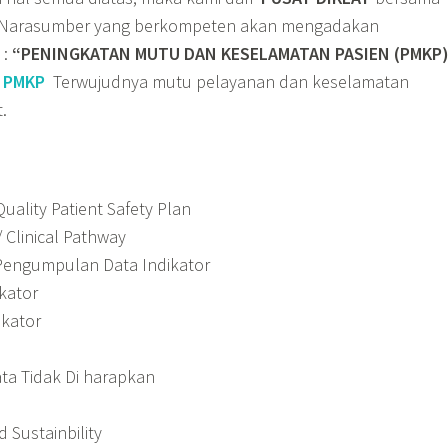
a Narasumber yang berkompeten akan mengadakan
:
“PENINGKATAN MUTU DAN KESELAMATAN PASIEN (PMKP
N
PMKP
Terwujudnya mutu pelayanan dan keselamatan
.
uality Patient Safety Plan
/ Clinical Pathway
engumpulan Data Indikator
ikator
ikator
ata Tidak Di harapkan
Sustainbility