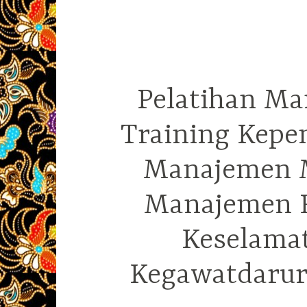
Pelatihan Ma
Training Kepe
Manajemen M
Manajemen R
Keselama
Kegawatdarura