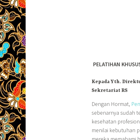
PELATIHAN KHUSUS
Kepada Yth.
Direkt
Sekretariat RS
Dengan Hormat,
Pen
sebenarnya sudah te
kesehatan profesiona
menilai kebutuhan p
mereka memahami ba