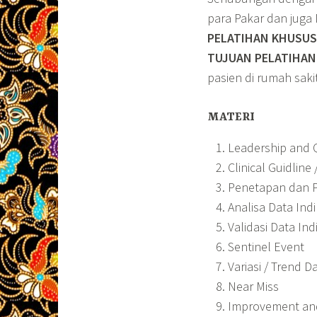
para Pakar dan jug
PELATIHAN KHUSUS
TUJUAN PELATIHA
pasien di rumah sakit
MATERI
Leadership and Q
Clinical Guidline 
Penetapan dan P
Analisa Data Ind
Validasi Data Ind
Sentinel Event
Variasi / Trend D
Near Miss
Improvement and 