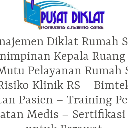
najemen Diklat Rumah S
mimpinan Kepala Ruang 
utu Pelayanan Rumah Sa
isiko Klinik RS – Bimt
tan Pasien – Training P
tan Medis – Sertifikas