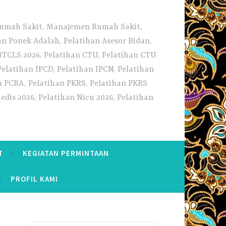
 Rumah Sakit, Manajemen Rumah Sakit,
 Ponek Adalah, Pelatihan Asesor Bidan,
BTCLS 2026, Pelatihan CTU, Pelatihan CTU
Pelatihan IPCD, Pelatihan IPCN, Pelatihan
n PCRA, Pelatihan PKRS, Pelatihan PKRS
dis 2026, Pelatihan Nicu 2026, Pelatihan
T
KEGIATAN PERMINTAAN
PROFIL KAMI