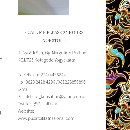
CALL ME PLEASE 24 HOURS
NONSTOP
Jl. Nyi Adi Sari, Gg. Margotirto Pilahan
”
KG.I/726 Kotagede Yogyakarta
Telp/Fax : (0274) 4436844
Hp : 0823 2428 4296 /081228859896
E-mail :
Pusatdiklat_konsultan@yahoo.co.id
Twitter : @PusatDiklat
Website:
t
www.pusatdiklatnasional.com