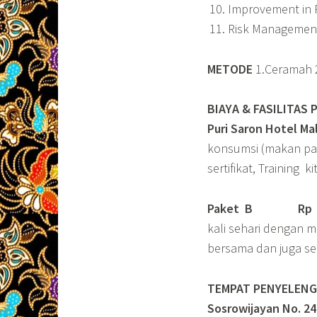
Improvement in P
Risk Managemen
METODE
1.Ceramah 2
BIAYA & FASILITAS
Puri Saron Hotel M
konsumsi (makan pagi
sertifikat, Training 
Paket B
Rp 4.
kali sehari dengan ma
bersama dan juga seb
TEMPAT PENYELENGG
Sosrowijayan No. 2