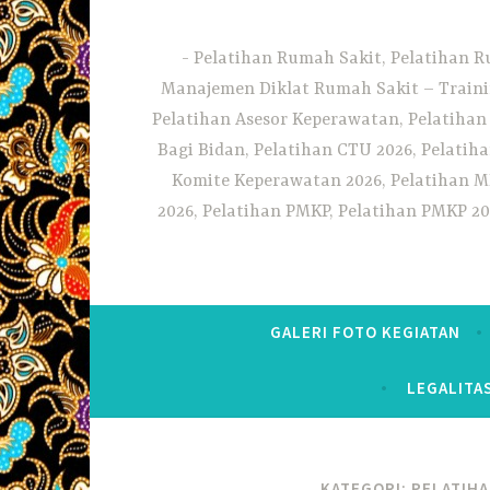
Pelatihan Rumah Sakit, Pelatihan R
Manajemen Diklat Rumah Sakit – Traini
Pelatihan Asesor Keperawatan, Pelatihan
Bagi Bidan, Pelatihan CTU 2026, Pelatiha
Komite Keperawatan 2026, Pelatihan MF
2026, Pelatihan PMKP, Pelatihan PMKP 20
GALERI FOTO KEGIATAN
LEGALITA
KATEGORI:
PELATIHA