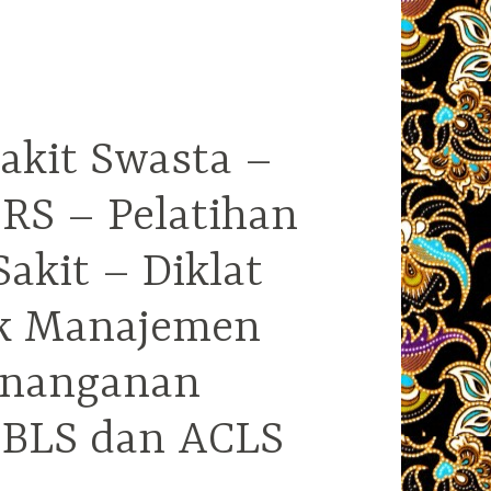
akit Swasta –
RS – Pelatihan
kit – Diklat
ek Manajemen
enanganan
i BLS dan ACLS