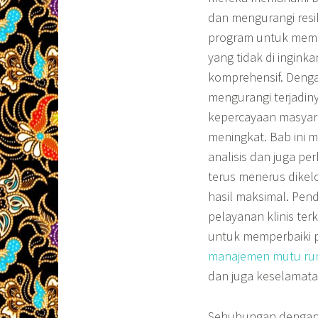
dan mengurangi resi
program untuk mempe
yang tidak di ingink
komprehensif. Denga
mengurangi terjadiny
kepercayaan masyar
meningkat. Bab ini
analisis dan juga pe
terus menerus dikel
hasil maksimal. Pen
pelayanan klinis ter
untuk memperbaiki 
manajemen mutu rum
dan juga keselamata
Sehubungan dengan 