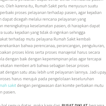
ko. Oleh karena itu, Rumah Sakit perlu menyusun suatu
rbaiki proses pelayanan terhadap pasien, agar kejadian
an dapat dicegah melalui rencana pelayanan yang
n meningkatnya keselamatan pasien, di harapkan dapat
a suatu kejadian yang tidak di inginkan sehingga
akat terhadap mutu pelayana Rumah Sakit kembali
 menekankan bahwa perencanaa, perancangan, pengukuran,
rbaikan proses klinis serta proses manajerial harus secara
ola dengan baik dengan kepemimpinan jelas agar tercapai
dekatan memberi arti bahwa sebagian besar proses
kait dengan satu atau lebih unit pelayanan lainnya. Jadi upa
proses harus merujuk pada pengelolaan keseluruhan
ah sakit
dengan pengawasan dari komite perbaikan mutu
n pasien.
hal semua diatas, maka kami dari
PUSAT DIKLAT
bersama