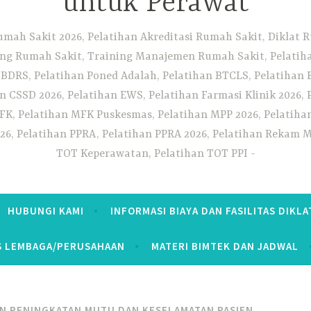
untuk Perawat
umah Sakit 2026, Pelatihan Akreditasi Rumah Sakit, Diklat
ng Rumah Sakit, Training Manajemen Rumah Sakit, Pelatihan
 BDRS, Pelatihan Poned Adalah, Pelatihan BTCLS, Pelatihan 
n CSSD 2026, Pelatihan EWS, Pelatihan Farmasi Klinik 2026, 
K, Pelatihan MFK Puskesmas, Pelatihan MPP 2026, Pelatiha
26, Pelatihan PPRA, Pelatihan PPRA 2026, Pelatihan Rekam Me
TOT Keperawatan, Pelatihan TOT PPI
HUBUNGI KAMI
INFORMASI BIAYA DAN FASILITAS DIKLA
S LEMBAGA/PERUSAHAAN
MATERI BIMTEK DAN JADWAL
N PENINGKATAN MUTU DAN KESELAMATAN PASIEN