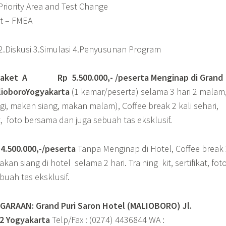
riority Area and Test Change
t – FMEA
.Diskusi 3.Simulasi 4.Penyusunan Program
Paket A Rp 5.500.000,- /peserta Menginap di Grand
alioboroYogyakarta
(1 kamar/peserta) selama 3 hari 2 malam
, makan siang, makan malam), Coffee break 2 kali sehari,
kit, foto bersama dan juga sebuah tas eksklusif.
500.000,-/peserta
Tanpa Menginap di Hotel, Coffee break
kan siang di hotel selama 2 hari. Training kit, sertifikat, fot
uah tas eksklusif.
ARAAN: Grand Puri Saron Hotel (MALIOBORO)
Jl.
42 Yogyakarta
Telp/Fax : (0274) 4436844 WA :