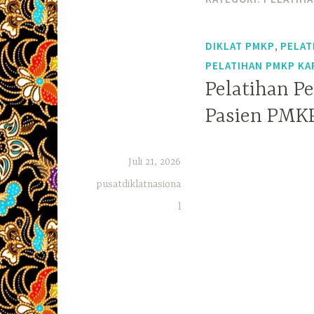
,
DIKLAT PMKP
PELAT
PELATIHAN PMKP KA
Pelatihan P
Pasien PMKP
Juli 21, 2026
pusatdiklatnasiona
l