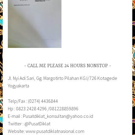
CALL ME PLEASE 24 HOURS NONSTOP
Jl. Nyi Adi Sari, Gg. Margotirto Pilahan KG.I/726 Kotagede
Yogyakarta
Telp/Fax : (0274) 4436844
Hp : 0823 2428 4296 /081228859896
E-mail : Pusatdiklat_konsultan@yahoo.co.id
Twitter : @PusatDiklat
Website: www.pusatdiklatnasional.com