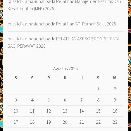
pusatdiklatnasional
pada
Pelatihan Manajemen Fasilitas Dan
Keselamatan (MFK) 2026
pusatdiklatnasional
pada
Pelatihan SPI Rumah Sakit 2025
pusatdiklatnasional
pada
PELATIHAN ASESOR KOMPETENSI
BAGI PERAWAT 2026
Agustus 2026
S
S
R
K
J
S
M
1
2
3
4
5
6
7
8
9
10
11
12
13
14
15
16
17
18
19
20
21
22
23