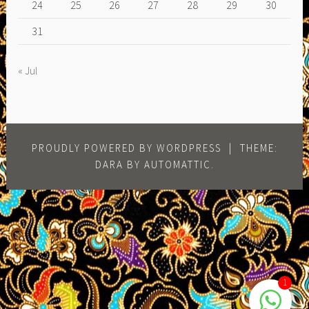
24
25
26
27
28
29
30
31
« Jul
PROUDLY POWERED BY WORDPRESS
|
THEME:
DARA BY
AUTOMATTIC
.
1