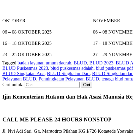
OKTOBER
NOVEMBER
06 – 08 OKTOBER 2025
06 – 08 NOVEMBE
16 – 18 OKTOBER 2025
17 – 18 NOVEMBE
23 – 25 OKTOBER 2025
27 – 29 NOVEMBE
Tagged
badan layanan umum daerah
,
BLUD
,
BLUD 2023
,
BLUD A
BLUD Puskesmas 2023
,
blud puskesmas adalah
,
blud puskesmas pdf
BLUD Singkatan Apa
,
BLUD Singkatan Dari
,
BLUD Singkatan dari
Pelayanan BLUD
,
Penningkatan Pelayanan BLUD
,
tenaga blud ruma
Cari untuk:
Ijin Kementerian Hukum dan Hak Asasi Manusia Re
CALL ME PLEASE 24 HOURS NONSTOP
Jl. Nyi Adi Sari, Gg. Margotirto Pilahan KG.I/726 Kotagede Yogyaka