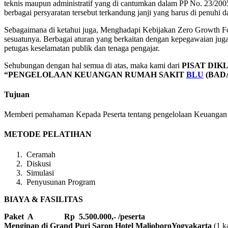
teknis maupun administratif yang di cantumkan dalam PP No. 23/2
berbagai persyaratan tersebut terkandung janji yang harus di penuhi d
Sebagaimana di ketahui juga, Menghadapi Kebijakan Zero Growth 
sesuatunya. Berbagai aturan yang berkaitan dengan kepegawaian juga 
petugas keselamatan publik dan tenaga pengajar.
Sehubungan dengan hal semua di atas, maka kami dari
PISAT DIK
“PENGELOLAAN KEUANGAN RUMAH SAKIT
BLU
(BADA
Tujuan
Memberi pemahaman Kepada Peserta tentang pengelolaan Keuanga
METODE PELATIHAN
Ceramah
Diskusi
Simulasi
Penyusunan Program
BIAYA & FASILITAS
Paket A Rp 5.500.000,- /peserta
Menginap di Grand Puri Saron Hotel MalioboroYogyakarta
(1 k