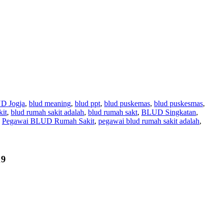
D Jogja
,
blud meaning
,
blud ppt
,
blud puskemas
,
blud puskesmas
,
kit
,
blud rumah sakit adalah
,
blud rumah sakt
,
BLUD Singkatan
,
,
Pegawai BLUD Rumah Sakit
,
pegawai blud rumah sakit adalah
,
19