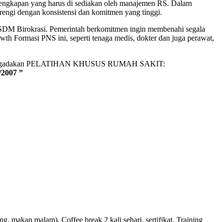
engkapan yang harus di sediakan oleh manajemen RS. Dalam
barengi dengan konsistensi dan komitmen yang tinggi.
DM Birokrasi. Pemerintah berkomitmen ingin membenahi segala
th Formasi PNS ini, seperti tenaga medis, dokter dan juga perawat,
an mengadakan PELATIHAN KHUSUS RUMAH SAKIT:
2007 ”
g, makan malam), Coffee break 2 kali sehari, sertifikat, Training