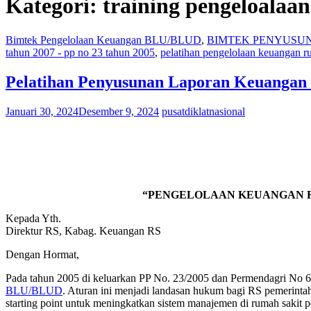
Kategori:
training pengeloalaa
Bimtek Pengelolaan Keuangan BLU/BLUD
,
BIMTEK PENYUSUNA
tahun 2007 - pp no 23 tahun 2005
,
pelatihan pengelolaan keuangan r
Pelatihan Penyusunan Laporan Keuanga
Januari 30, 2024
Desember 9, 2024
pusatdiklatnasional
“PENGELOLAAN KEUANGAN R
Kepada Yth.
Direktur RS, Kabag. Keuangan RS
Dengan Hormat,
Pada tahun 2005 di keluarkan PP No. 23/2005 dan Permendagri No 
BLU/BLUD
. Aturan ini menjadi landasan hukum bagi RS pemerintah
starting point untuk meningkatkan sistem manajemen di rumah sakit p