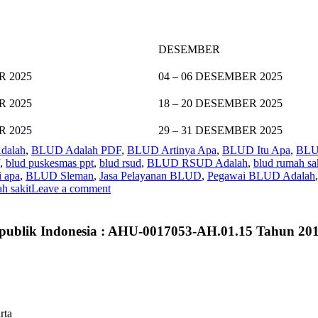
DESEMBER
R 2025
04 – 06 DESEMBER 2025
R 2025
18 – 20 DESEMBER 2025
R 2025
29 – 31 DESEMBER 2025
dalah
,
BLUD Adalah PDF
,
BLUD Artinya Apa
,
BLUD Itu Apa
,
BLU
,
blud puskesmas ppt
,
blud rsud
,
BLUD RSUD Adalah
,
blud rumah sa
 apa
,
BLUD Sleman
,
Jasa Pelayanan BLUD
,
Pegawai BLUD Adalah
h sakit
Leave a comment
publik Indonesia : AHU-0017053-AH.01.15 Tahun 20
rta