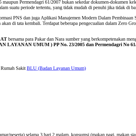
005 maupun Permendagri 61/2007 bukan sekedar dokumen-dokumen kel
alam suatu periode tertentu, yang tidak mudah di penuhi jika tidak di 
Formasi PNS dan juga Aplikasi Manajemen Modern Dalam Pembinaan S
akan di tata kembali. Terdapat beberapa pengecualian dalam Zero Grow
LAT
bersama para Pakar dan Nara sumber yang berkompetenak
N LAYANAN UMUM ) PP No. 23/2005 dan Permendagri No 61/
n Rumah Sakit
BLU (Badan Layanan Umum)
amar/peserta) selama 3 hari 2 malam, konsumsi (makan pagi, makan sian