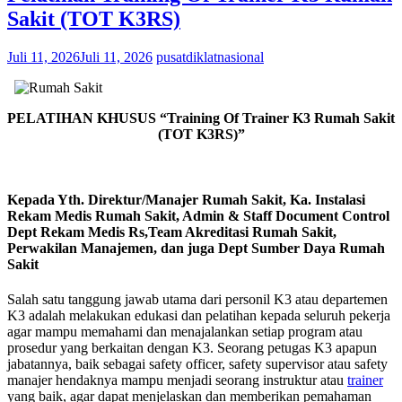
Sakit (TOT K3RS)
Juli 11, 2026
Juli 11, 2026
pusatdiklatnasional
PELATIHAN KHUSUS
“Training Of Trainer K3 Rumah Sakit
(TOT K3RS)”
Kepada Yth. Direktur/Manajer Rumah Sakit, Ka. Instalasi
Rekam Medis Rumah Sakit, Admin & Staff Document Control
Dept Rekam Medis Rs,Team Akreditasi Rumah Sakit,
Perwakilan Manajemen, dan juga Dept Sumber Daya Rumah
Sakit
Salah satu tanggung jawab utama dari personil K3 atau departemen
K3 adalah melakukan edukasi dan pelatihan kepada seluruh pekerja
agar mampu memahami dan menajalankan setiap program atau
prosedur yang berkaitan dengan K3. Seorang petugas K3 apapun
jabatannya, baik sebagai safety officer, safety supervisor atau safety
manajer hendaknya mampu menjadi seorang instruktur atau
trainer
yang baik, agar dapat menjelaskan dan memberikan pemahaman