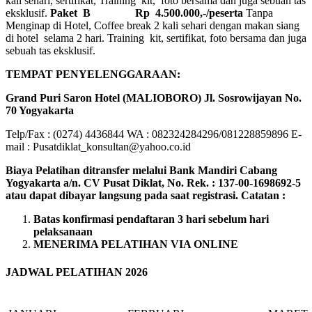
kali sehari, sertifikat, Training kit, foto bersama dan juga sebuah tas
eksklusif.
Paket B
Rp 4.500.000,-/peserta
Tanpa
Menginap di Hotel, Coffee break 2 kali sehari dengan makan siang
di hotel selama 2 hari. Training kit, sertifikat, foto bersama dan juga
sebuah tas eksklusif.
TEMPAT PENYELENGGARAAN:
Grand Puri Saron Hotel (MALIOBORO)
Jl. Sosrowijayan No.
70 Yogyakarta
Telp/Fax : (0274) 4436844 WA : 082324284296/081228859896 E-
mail : Pusatdiklat_konsultan@yahoo.co.id
Biaya Pelatihan ditransfer melalui Bank Mandiri Cabang
Yogyakarta a/n. CV Pusat Diklat, No. Rek. : 137-00-1698692-5
atau dapat dibayar langsung pada saat registrasi.
Catatan :
Batas konfirmasi pendaftaran 3 hari sebelum hari
pelaksanaan
MENERIMA PELATIHAN VIA ONLINE
JADWAL PELATIHAN 2026