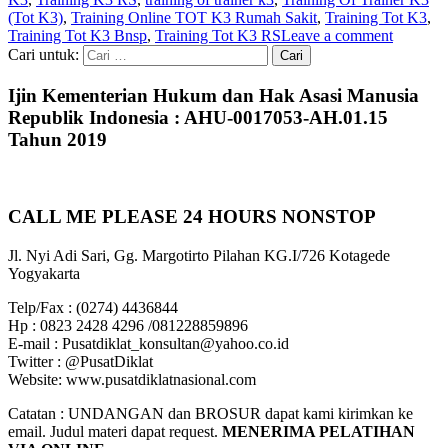
(Tot K3)
,
Training Online TOT K3 Rumah Sakit
,
Training Tot K3
,
Training Tot K3 Bnsp
,
Training Tot K3 RS
Leave a comment
Cari untuk:
Ijin Kementerian Hukum dan Hak Asasi Manusia
Republik Indonesia : AHU-0017053-AH.01.15
Tahun 2019
CALL ME PLEASE 24 HOURS NONSTOP
Jl. Nyi Adi Sari, Gg. Margotirto Pilahan KG.I/726 Kotagede
Yogyakarta
Telp/Fax : (0274) 4436844
Hp : 0823 2428 4296 /081228859896
E-mail : Pusatdiklat_konsultan@yahoo.co.id
Twitter : @PusatDiklat
Website: www.pusatdiklatnasional.com
Catatan : UNDANGAN dan BROSUR dapat kami kirimkan ke
email. Judul materi dapat request.
MENERIMA PELATIHAN