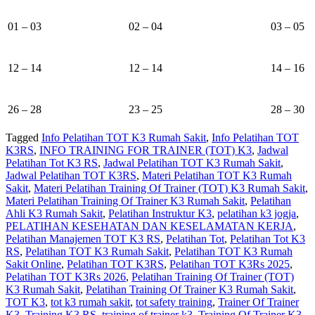
01 – 03
02 – 04
03 – 05
12 – 14
12 – 14
14 – 16
26 – 28
23 – 25
28 – 30
Tagged
Info Pelatihan TOT K3 Rumah Sakit
,
Info Pelatihan TOT
K3RS
,
INFO TRAINING FOR TRAINER (TOT) K3
,
Jadwal
Pelatihan Tot K3 RS
,
Jadwal Pelatihan TOT K3 Rumah Sakit
,
Jadwal Pelatihan TOT K3RS
,
Materi Pelatihan TOT K3 Rumah
Sakit
,
Materi Pelatihan Training Of Trainer (TOT) K3 Rumah Sakit
,
Materi Pelatihan Training Of Trainer K3 Rumah Sakit
,
Pelatihan
Ahli K3 Rumah Sakit
,
Pelatihan Instruktur K3
,
pelatihan k3 jogja
,
PELATIHAN KESEHATAN DAN KESELAMATAN KERJA
,
Pelatihan Manajemen TOT K3 RS
,
Pelatihan Tot
,
Pelatihan Tot K3
RS
,
Pelatihan TOT K3 Rumah Sakit
,
Pelatihan TOT K3 Rumah
Sakit Online
,
Pelatihan TOT K3RS
,
Pelatihan TOT K3Rs 2025
,
Pelatihan TOT K3Rs 2026
,
Pelatihan Training Of Trainer (TOT)
K3 Rumah Sakit
,
Pelatihan Training Of Trainer K3 Rumah Sakit
,
TOT K3
,
tot k3 rumah sakit
,
tot safety training
,
Trainer Of Trainer
K3
,
Training K3 RS
,
training of trainer k3
,
Training Of Trainer K3