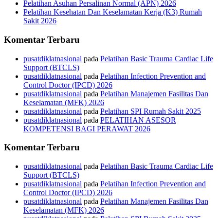
Pelatihan Asuhan Persalinan Normal (APN) 2026
Pelatihan Kesehatan Dan Keselamatan Kerja (K3) Rumah
Sakit 2026
Komentar Terbaru
pusatdiklatnasional
pada
Pelatihan Basic Trauma Cardiac Life
Support (BTCLS)
pusatdiklatnasional
pada
Pelatihan Infection Prevention and
Control Doctor (IPCD) 2026
pusatdiklatnasional
pada
Pelatihan Manajemen Fasilitas Dan
Keselamatan (MFK) 2026
pusatdiklatnasional
pada
Pelatihan SPI Rumah Sakit 2025
pusatdiklatnasional
pada
PELATIHAN ASESOR
KOMPETENSI BAGI PERAWAT 2026
Komentar Terbaru
pusatdiklatnasional
pada
Pelatihan Basic Trauma Cardiac Life
Support (BTCLS)
pusatdiklatnasional
pada
Pelatihan Infection Prevention and
Control Doctor (IPCD) 2026
pusatdiklatnasional
pada
Pelatihan Manajemen Fasilitas Dan
Keselamatan (MFK) 2026