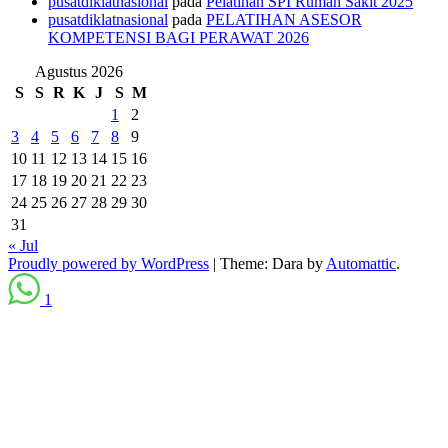
pusatdiklatnasional
pada
Pelatihan SPI Rumah Sakit 2025
pusatdiklatnasional
pada
PELATIHAN ASESOR
KOMPETENSI BAGI PERAWAT 2026
Agustus 2026
S
S
R
K
J
S
M
1
2
3
4
5
6
7
8
9
10
11
12
13
14
15
16
17
18
19
20
21
22
23
24
25
26
27
28
29
30
31
« Jul
Proudly powered by WordPress
|
Theme: Dara by
Automattic
.
1