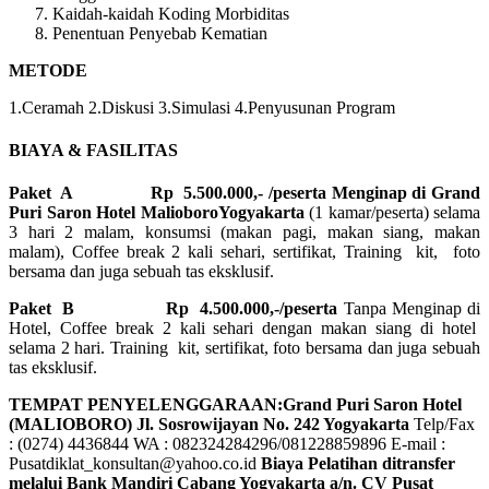
Kaidah-kaidah Koding Morbiditas
Penentuan Penyebab Kematian
METODE
1.Ceramah 2.Diskusi 3.Simulasi 4.Penyusunan Program
BIAYA & FASILITAS
Paket A Rp 5.500.000,- /peserta Menginap di Grand
Puri Saron Hotel MalioboroYogyakarta
(1 kamar/peserta) selama
3 hari 2 malam, konsumsi (makan pagi, makan siang, makan
malam), Coffee break 2 kali sehari, sertifikat, Training kit, foto
bersama dan juga sebuah tas eksklusif.
Paket B
Rp 4.500.000,-/peserta
Tanpa Menginap di
Hotel, Coffee break 2 kali sehari dengan makan siang di hotel
selama 2 hari. Training kit, sertifikat, foto bersama dan juga sebuah
tas eksklusif.
TEMPAT PENYELENGGARAAN:Grand Puri Saron Hotel
(MALIOBORO)
Jl. Sosrowijayan No. 242 Yogyakarta
Telp/Fax
: (0274) 4436844 WA : 082324284296/081228859896 E-mail :
Pusatdiklat_konsultan@yahoo.co.id
Biaya Pelatihan ditransfer
melalui Bank Mandiri Cabang Yogyakarta a/n. CV Pusat