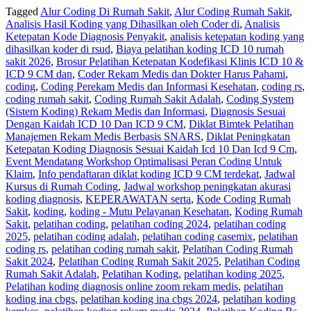
Tagged
Alur Coding Di Rumah Sakit
,
Alur Coding Rumah Sakit
,
Analisis Hasil Koding yang Dihasilkan oleh Coder di
,
Analisis
Ketepatan Kode Diagnosis Penyakit
,
analisis ketepatan koding yang
dihasilkan koder di rsud
,
Biaya pelatihan koding ICD 10 rumah
sakit 2026
,
Brosur Pelatihan Ketepatan Kodefikasi Klinis ICD 10 &
ICD 9 CM dan
,
Coder Rekam Medis dan Dokter Harus Pahami
,
coding
,
Coding Perekam Medis dan Informasi Kesehatan
,
coding rs
,
coding rumah sakit
,
Coding Rumah Sakit Adalah
,
Coding System
(Sistem Koding) Rekam Medis dan Informasi
,
Diagnosis Sesuai
Dengan Kaidah ICD 10 Dan ICD 9 CM
,
Diklat Bimtek Pelatihan
Manajemen Rekam Medis Berbasis SNARS
,
Diklat Peningkatan
Ketepatan Koding Diagnosis Sesuai Kaidah Icd 10 Dan Icd 9 Cm
,
Event Mendatang Workshop Optimalisasi Peran Coding Untuk
Klaim
,
Info pendaftaran diklat koding ICD 9 CM terdekat
,
Jadwal
Kursus di Rumah Coding
,
Jadwal workshop peningkatan akurasi
koding diagnosis
,
KEPERAWATAN serta
,
Kode Coding Rumah
Sakit
,
koding
,
koding - Mutu Pelayanan Kesehatan
,
Koding Rumah
Sakit
,
pelatihan coding
,
pelatihan coding 2024
,
pelatihan coding
2025
,
pelatihan coding adalah
,
pelatihan coding casemix
,
pelatihan
coding rs
,
pelatihan coding rumah sakit
,
Pelatihan Coding Rumah
Sakit 2024
,
Pelatihan Coding Rumah Sakit 2025
,
Pelatihan Coding
Rumah Sakit Adalah
,
Pelatihan Koding
,
pelatihan koding 2025
,
Pelatihan koding diagnosis online zoom rekam medis
,
pelatihan
koding ina cbgs
,
pelatihan koding ina cbgs 2024
,
pelatihan koding