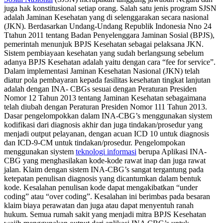
juga hak konstitusional setiap orang. Salah satu jenis program SJSN
adalah Jaminan Kesehatan yang di selenggarakan secara nasional
(JKN). Berdasarkan Undang-Undang Republik Indonesia Nno 24
Ttahun 2011 tentang Badan Penyelenggara Jaminan Sosial (BPJS),
pemerintah menunjuk BPJS Kesehatan sebagai pelaksana JKN.
Sistem pembiayaan kesehatan yang sudah berlangsung sebelum
adanya BPJS Kesehatan adalah yaitu dengan cara “fee for service”.
Dalam implementasi Jaminan Kesehatan Nasional (JKN) telah
diatur pola pembayaran kepada fasilitas kesehatan tingkat lanjutan
adalah dengan INA- CBGs sesuai dengan Peraturan Presiden
Nomor 12 Tahun 2013 tentang Jaminan Kesehatan sebagaimana
telah diubah dengan Peraturan Presiden Nomor 111 Tahun 2013.
Dasar pengelompokkan dalam INA-CBG’s menggunakan siystem
kodifikasi dari diagnosis akhir dan juga tindakan/prosedur yang
menjadi output pelayanan, dengan acuan ICD 10 untuk diagnosis
dan ICD-9-CM untuk tindakan/prosedur. Pengelompokan
menggunakan siystem
teknologi informasi
berupa Aplikasi INA-
CBG yang menghasilakan kode-kode rawat inap dan juga rawat
jalan. Klaim dengan sistem INA-CBG’s sangat tergantung pada
ketepatan penulisan diagnosis yang dicantumkan dalam bentuk
kode. Kesalahan penulisan kode dapat mengakibatkan “under
coding” atau “over coding”. Kesalahan ini berimbas pada besaran
klaim biaya perawatan dan juga atau dapat menyentuh ranah
hukum. Semua rumah sakit yang menjadi mitra BPJS Kesehatan