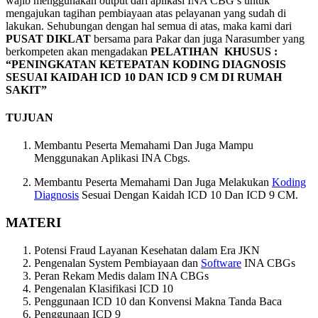
wajib menggunakan output dari aplikasi INA CBG’s untuk
mengajukan tagihan pembiayaan atas pelayanan yang sudah di
lakukan. Sehubungan dengan hal semua di atas, maka kami dari
PUSAT DIKLAT
bersama para Pakar dan juga Narasumber yang
berkompeten akan mengadakan
PELATIHAN KHUSUS :
“PENINGKATAN KETEPATAN KODING DIAGNOSIS
SESUAI KAIDAH ICD 10 DAN ICD 9 CM DI RUMAH
SAKIT”
TUJUAN
Membantu Peserta Memahami Dan Juga Mampu
Menggunakan Aplikasi INA Cbgs.
Membantu Peserta Memahami Dan Juga Melakukan
Koding
Diagnosis
Sesuai Dengan Kaidah ICD 10 Dan ICD 9 CM.
MATERI
Potensi Fraud Layanan Kesehatan dalam Era JKN
Pengenalan System Pembiayaan dan
Software
INA CBGs
Peran Rekam Medis dalam INA CBGs
Pengenalan Klasifikasi ICD 10
Penggunaan ICD 10 dan Konvensi Makna Tanda Baca
Penggunaan ICD 9