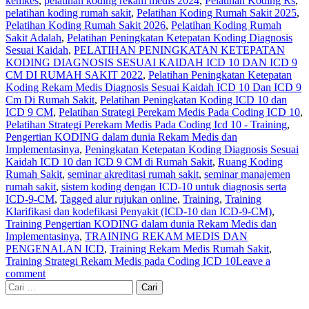
kemkes
,
pelatihan koding rekam medis 2024
,
Pelatihan Koding Rs
,
pelatihan koding rumah sakit
,
Pelatihan Koding Rumah Sakit 2025
,
Pelatihan Koding Rumah Sakit 2026
,
Pelatihan Koding Rumah
Sakit Adalah
,
Pelatihan Peningkatan Ketepatan Koding Diagnosis
Sesuai Kaidah
,
PELATIHAN PENINGKATAN KETEPATAN
KODING DIAGNOSIS SESUAI KAIDAH ICD 10 DAN ICD 9
CM DI RUMAH SAKIT 2022
,
Pelatihan Peningkatan Ketepatan
Koding Rekam Medis Diagnosis Sesuai Kaidah ICD 10 Dan ICD 9
Cm Di Rumah Sakit
,
Pelatihan Peningkatan Koding ICD 10 dan
ICD 9 CM
,
Pelatihan Strategi Perekam Medis Pada Coding ICD 10
,
Pelatihan Strategi Perekam Medis Pada Coding Icd 10 - Training
,
Pengertian KODING dalam dunia Rekam Medis dan
Implementasinya
,
Peningkatan Ketepatan Koding Diagnosis Sesuai
Kaidah ICD 10 dan ICD 9 CM di Rumah Sakit
,
Ruang Koding
Rumah Sakit
,
seminar akreditasi rumah sakit
,
seminar manajemen
rumah sakit
,
sistem koding dengan ICD-10 untuk diagnosis serta
ICD-9-CM
,
Tagged alur rujukan online
,
Training
,
Training
Klarifikasi dan kodefikasi Penyakit (ICD-10 dan ICD-9-CM)
,
Training Pengertian KODING dalam dunia Rekam Medis dan
Implementasinya
,
TRAINING REKAM MEDIS DAN
PENGENALAN ICD
,
Training Rekam Medis Rumah Sakit
,
Training Strategi Rekam Medis pada Coding ICD 10
Leave a
comment
Cari
untuk: