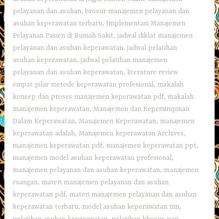
pelayanan dan asuhan
,
brosur manajemen pelayanan dan
asuhan keperawatan terbaru
,
Implementasi Manajemen
Pelayanan Pasien di Rumah Sakit
,
jadwal diklat manajemen
pelayanan dan asuhan keperawatan
,
jadwal pelatihan
asuhan keperawatan
,
jadwal pelatihan manajemen
pelayanan dan asuhan keperawatan
,
literature review
empat pilar metode keperawatan profesional
,
makalah
konsep dan proses manajemen keperawatan pdf
,
makalah
manajemen keperawatan
,
Manajemen dan Kepemimpinan
Dalam Keperawatan
,
Manajemen Keperawatan
,
manajemen
keperawatan adalah
,
Manajemen keperawatan Archives
,
manajemen keperawatan pdf
,
manajemen keperawatan ppt
,
manajemen model asuhan keperawatan profesional
,
manajemen pelayanan dan asuhan keperawatan
,
manajemen
ruangan
,
materi manajemen pelayanan dan asuhan
keperawatan pdf
,
materi manajemen pelayanan dan asuhan
keperawatan terbaru
,
model asuhan keperawatan tim
,