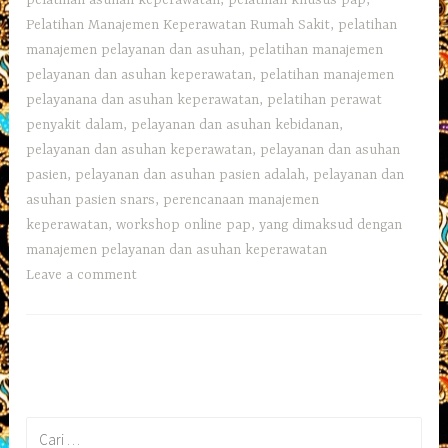
pelatihan asuhan keperawatan
,
pelatihan khusus pap
,
Pelatihan Manajemen Keperawatan Rumah Sakit
,
pelatihan
manajemen pelayanan dan asuhan
,
pelatihan manajemen
pelayanan dan asuhan keperawatan
,
pelatihan manajemen
pelayanana dan asuhan keperawatan
,
pelatihan perawat
penyakit dalam
,
pelayanan dan asuhan kebidanan
,
pelayanan dan asuhan keperawatan
,
pelayanan dan asuhan
pasien
,
pelayanan dan asuhan pasien adalah
,
pelayanan dan
asuhan pasien snars
,
perencanaan manajemen
keperawatan
,
workshop online pap
,
yang dimaksud dengan
manajemen pelayanan dan asuhan keperawatan
Leave a comment
Cari