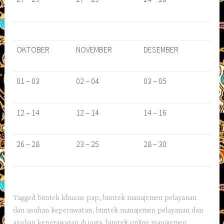
OKTOBER
NOVEMBER
DESEMBER
01 – 03
02 – 04
03 – 05
12 – 14
12 – 14
14 – 16
26 – 28
23 – 25
28 – 30
Tagged
bimtek khusus pap
,
bimtek manajemen pelayanan
dan asuhan keperawatan
,
bimtek manajemen pelayanan dan
asuhan keperawatan di jogja
,
bimtek online manajemen