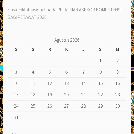
pusatdiklatnasional
pada
PELATIHAN ASESOR KOMPETENSI
BAGI PERAWAT 2026
Agustus 2026
S
S
R
K
J
S
M
1
2
3
4
5
6
7
8
9
10
11
12
13
14
15
16
17
18
19
20
21
22
23
24
25
26
27
28
29
30
31