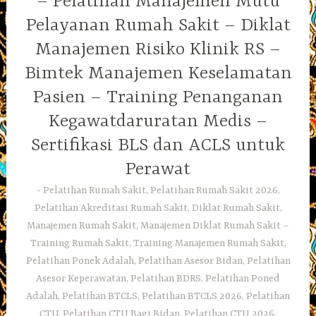
– Pelatihan Manajemen Mutu
Pelayanan Rumah Sakit – Diklat
Manajemen Risiko Klinik RS –
Bimtek Manajemen Keselamatan
Pasien – Training Penanganan
Kegawatdaruratan Medis –
Sertifikasi BLS dan ACLS untuk
Perawat
Pelatihan Rumah Sakit, Pelatihan Rumah Sakit 2026,
Pelatihan Akreditasi Rumah Sakit, Diklat Rumah Sakit,
Manajemen Rumah Sakit, Manajemen Diklat Rumah Sakit –
Training Rumah Sakit, Training Manajemen Rumah Sakit,
Pelatihan Ponek Adalah, Pelatihan Asesor Bidan, Pelatihan
Asesor Keperawatan, Pelatihan BDRS, Pelatihan Poned
Adalah, Pelatihan BTCLS, Pelatihan BTCLS 2026, Pelatihan
CTU, Pelatihan CTU Bagi Bidan, Pelatihan CTU 2026,