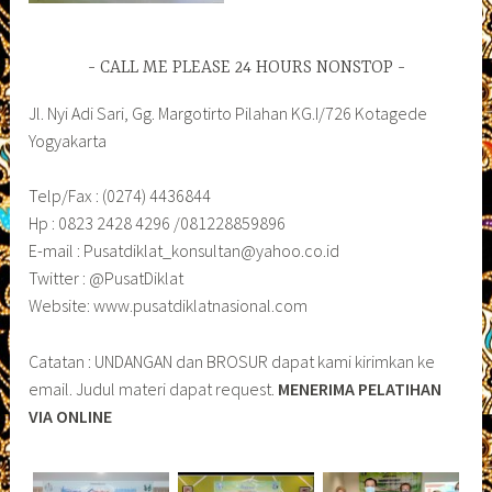
CALL ME PLEASE 24 HOURS NONSTOP
Jl. Nyi Adi Sari, Gg. Margotirto Pilahan KG.I/726 Kotagede
Yogyakarta
Telp/Fax : (0274) 4436844
Hp : 0823 2428 4296 /081228859896
E-mail : Pusatdiklat_konsultan@yahoo.co.id
Twitter : @PusatDiklat
Website: www.pusatdiklatnasional.com
Catatan : UNDANGAN dan BROSUR dapat kami kirimkan ke
email. Judul materi dapat request.
MENERIMA PELATIHAN
VIA ONLINE