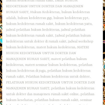
hukum kedokteran rumah sakit
,
Diklat HUKUM
KEDOKTERAN UNTUK DOKTER DAN MANAJEMEN
RUMAH SAKIT
,
Hukum Kedokteran
,
hukum kedokteran
adalah
,
hukum kedokteran gigi
,
hukum kedokteran ppt
,
hukum kedokteran rumah sakit
,
hukum kedokteran yaitu
,
jadwal pelatihan hukum kedokteran
,
jadwal pelatihan
hukum kedokteran rumah sakit
,
Jadwal pelatihan hukum
kedokteran untuk dokter di rumah sakit
,
jadwal workshop
hukum kedokteran
,
materi hukum kedokteran
,
MATERI
HUKUM KEDOKTERAN UNTUK DOKTER DAN
MANAJEMEN RUMAH SAKIT
,
materi pelatihan hukum
kedokteran
,
materi seminar hukum kedokteran
,
pelatihan
hukum kedokteran di jogja
,
pelatihan hukum kedokteran
rumah sakit
,
Pelatihan hukum kedokteran untuk dokter
,
PELATIHAN HUKUM KEDOKTERAN UNTUK DOKTER DAN
MANAJEMEN RUMAH SAKIT
,
pelatihan hukum kedokteran
untuk dokter dan manajemen rumah sakit online
,
pelatihan
hukum kesehatan
,
pelatihan hukum rumah sakit
,
seminar