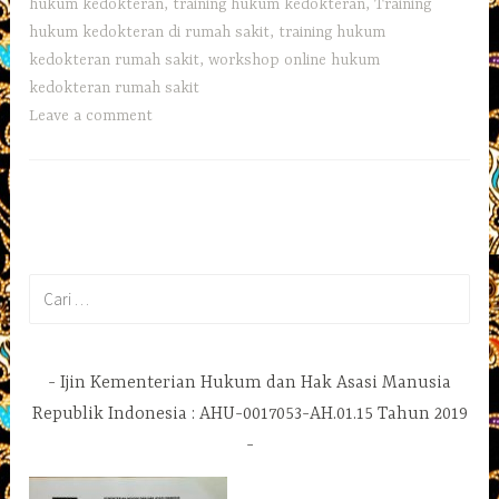
hukum kedokteran
,
training hukum kedokteran
,
Training
hukum kedokteran di rumah sakit
,
training hukum
kedokteran rumah sakit
,
workshop online hukum
kedokteran rumah sakit
Leave a comment
Cari
untuk:
Ijin Kementerian Hukum dan Hak Asasi Manusia
Republik Indonesia : AHU-0017053-AH.01.15 Tahun 2019