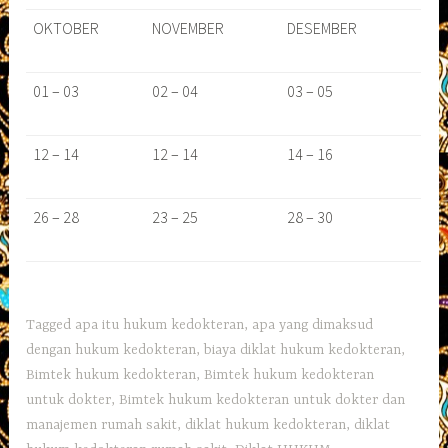
OKTOBER
NOVEMBER
DESEMBER
01 – 03
02 – 04
03 – 05
12 – 14
12 – 14
14 – 16
26 – 28
23 – 25
28 – 30
Tagged
apa itu hukum kedokteran
,
apa yang dimaksud
dengan hukum kedokteran
,
biaya diklat hukum kedokteran
,
Bimtek hukum kedokteran
,
Bimtek hukum kedokteran
untuk dokter
,
Bimtek hukum kedokteran untuk dokter dan
manajemen rumah sakit
,
diklat hukum kedokteran
,
diklat