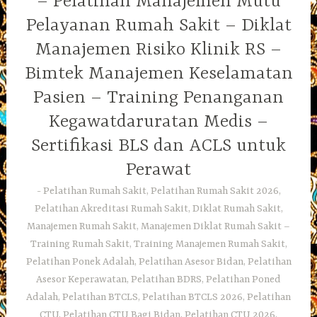
– Pelatihan Manajemen Mutu
Pelayanan Rumah Sakit – Diklat
Manajemen Risiko Klinik RS –
Bimtek Manajemen Keselamatan
Pasien – Training Penanganan
Kegawatdaruratan Medis –
Sertifikasi BLS dan ACLS untuk
Perawat
Pelatihan Rumah Sakit, Pelatihan Rumah Sakit 2026,
Pelatihan Akreditasi Rumah Sakit, Diklat Rumah Sakit,
Manajemen Rumah Sakit, Manajemen Diklat Rumah Sakit –
Training Rumah Sakit, Training Manajemen Rumah Sakit,
Pelatihan Ponek Adalah, Pelatihan Asesor Bidan, Pelatihan
Asesor Keperawatan, Pelatihan BDRS, Pelatihan Poned
Adalah, Pelatihan BTCLS, Pelatihan BTCLS 2026, Pelatihan
CTU, Pelatihan CTU Bagi Bidan, Pelatihan CTU 2026,