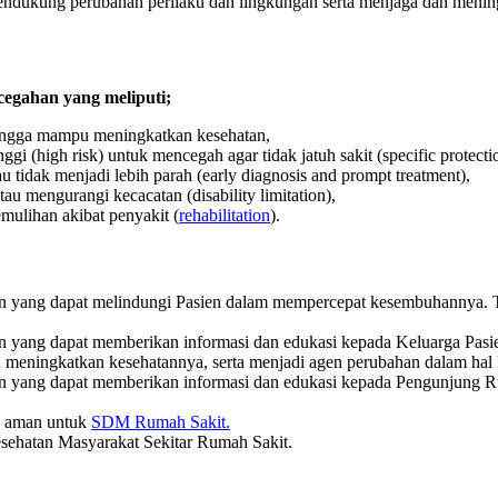
mendukung perubahan perilaku dan lingkungan serta menjaga dan menin
cegahan yang meliputi;
ingga mampu meningkatkan kesehatan,
gi (high risk) untuk mencegah agar tidak jatuh sakit (specific protecti
u tidak menjadi lebih parah (early diagnosis and prompt treatment),
au mengurangi kecacatan (disability limitation),
mulihan akibat penyakit (
rehabilitation
).
n yang dapat melindungi Pasien dalam mempercepat kesembuhannya. Ti
an yang dapat memberikan informasi dan edukasi kepada Keluarga Pa
 meningkatkan kesehatannya, serta menjadi agen perubahan dalam hal 
an yang dapat memberikan informasi dan edukasi kepada Pengunjung 
n aman untuk
SDM Rumah Sakit.
sehatan Masyarakat Sekitar Rumah Sakit.