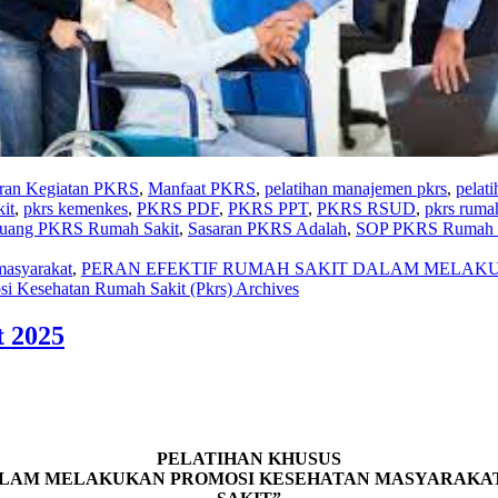
ran Kegiatan PKRS
,
Manfaat PKRS
,
pelatihan manajemen pkrs
,
pelati
kit
,
pkrs kemenkes
,
PKRS PDF
,
PKRS PPT
,
PKRS RSUD
,
pkrs rumah
uang PKRS Rumah Sakit
,
Sasaran PKRS Adalah
,
SOP PKRS Rumah S
masyarakat
,
PERAN EFEKTIF RUMAH SAKIT DALAM MELAK
si Kesehatan Rumah Sakit (Pkrs) Archives
t 2025
PELATIHAN KHUSUS
ALAM MELAKUKAN PROMOSI KESEHATAN MASYARAKA