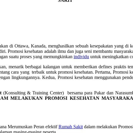
SAKIT”
akan di Ottawa, Kanada, menghasilkan sebuah kesepakatan yang di ken
ndiri. Promosi kesehatan adalah ilmu dan juga seni membantu masyara
dengan suatu proses yang memungkinkan
individu
untuk meningkatkan co
kan, menarik berbagai kalangan untuk memberikan defines praktis te
tang cara yang terbaik untuk promosi kesehatan. Pertama, Promosi kes
dengan lingkungannya. Kedua, Promosi kesehatan menggunakan pendek
at
(Konsulting & Training Center) bersama para Pakar dan Nar
LAM MELAKUKAN PROMOSI KESEHATAN MASYARAKA
ana Merumuskan Peran efektif
Rumah Sakit
dalam melakukan Promosi 
alaman masing-masing peserta.