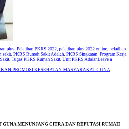
han pkrs
,
Pelatihan PKRS 2022
,
pelatihan pkrs 2022 online
,
pelatihan
 sakit
,
PKRS Rumah Sakit Adalah
,
PKRS Singkatan
,
Program Kerja
akit
,
Tugas PKRS Rumah Sakit
,
Unit PKRS Adalah
Leave a
UKAN PROMOSI KESEHATAN MASYARAKAT GUNA
T
GUNA MENUNJANG CITRA DAN REPUTASI RUMAH