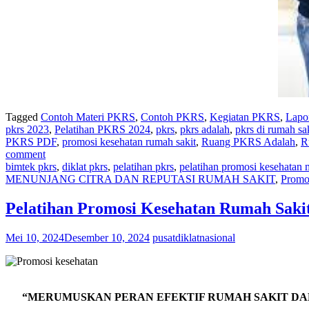
Tagged
Contoh Materi PKRS
,
Contoh PKRS
,
Kegiatan PKRS
,
Lapo
pkrs 2023
,
Pelatihan PKRS 2024
,
pkrs
,
pkrs adalah
,
pkrs di rumah sa
PKRS PDF
,
promosi kesehatan rumah sakit
,
Ruang PKRS Adalah
,
R
comment
bimtek pkrs
,
diklat pkrs
,
pelatihan pkrs
,
pelatihan promosi kesehatan 
MENUNJANG CITRA DAN REPUTASI RUMAH SAKIT
,
Promo
Pelatihan Promosi Kesehatan Rumah Saki
Mei 10, 2024
Desember 10, 2024
pusatdiklatnasional
“MERUMUSKAN PERAN EFEKTIF RUMAH SAKIT D