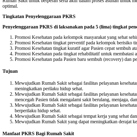
Rumah Sakit untuk berperan serta aktif dalam proses asuhan untuk 
optimal.
Tingkatan Penyelenggaraan PKRS
Penyelenggaraan PKRS di laksanakan pada 5 (lima) tingkat pen
Promosi Kesehatan pada kelompok masyarakat yang sehat seh
Promosi Kesehatan tingkat preventif pada kelompok berisiko ting
Promosi Kesehatan tingkat kuratif agar Pasien cepat sembuh ata
Promosi Kesehatan pada tingkat rehabilitatif untuk membatasi at
Promosi Kesehatan pada Pasien baru sembuh (recovery) dan pe
Tujuan
Mewujudkan Rumah Sakit sebagai fasilitas pelayanan kesehata
meningkatkan perilaku hidup sehat.
Mewujudkan Rumah Sakit sebagai fasilitas pelayanan kesehat
mencegah Pasien tidak mengalami sakit berulang, menjaga, dan
Mewujudkan Rumah Sakit sebagai fasilitas pelayanan kesehat
berperilaku hidup sehat.
Mewujudkan Rumah Sakit sebagai tempat kerja yang sehat da
Mewujudkan Rumah Sakit yang dapat meningkatkan derajat ke
Manfaat PKRS Bagi Rumah Sakit