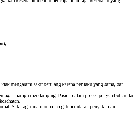
gkatkan kesehatan menuju pencapaian derajat kesehatan yang
on),
dak mengalami sakit berulang karena perilaku yang sama, dan
sien agar mampu mendampingi Pasien dalam proses penyembuhan dan
kesehatan.
Rumah Sakit agar mampu mencegah penularan penyakit dan