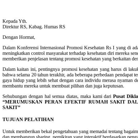
Kepada Yth.
Direktur RS, Kabag. Humas RS
Dengan Hormat,
Dalam Konferensi Internasional Promosi Kesehatan Rs I yang di ad
meningkatkan control masyarakat terhadap kesehatan diri mereka se
memberikan penjelasan tentang promosi kesehatan yang berkaitan 
Dalam kaitan ini, pentingnya promosi kesehatan yang harus di laku
bahwa selama 20 tahun terakhir, ada beberapa perbedaan pendapat ten
gaya hidup yang lebih sehat dengan cara individu merasa nyaman 
membantu mereka untuk membuat pilihan dan juga keputusan.
Sehubungan dengan hal semua diatas, maka kami dari
Pusat Dikl
“MERUMUSKAN PERAN EFEKTIF RUMAH SAKIT DA
SAKIT”
TUJUAN PELATIHAN
Untuk memberikan bekal pengetahuan yang memadai tentang bagaim
dan membangun sharing pemikiran yang interaktif berdasarkan peng