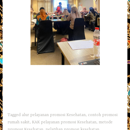
Tagged
alur pelayanan promosi Kesehatan
,
contoh promosi
rumah sakit
,
KAK pelayanan promosi Kesehatan
,
metode
promosi Kesehatan
,
pelatihan promosi kesehatan
,