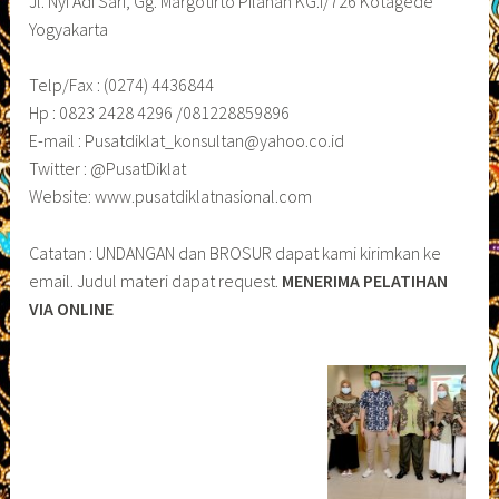
Jl. Nyi Adi Sari, Gg. Margotirto Pilahan KG.I/726 Kotagede
Yogyakarta
Telp/Fax : (0274) 4436844
Hp : 0823 2428 4296 /081228859896
E-mail : Pusatdiklat_konsultan@yahoo.co.id
Twitter : @PusatDiklat
Website: www.pusatdiklatnasional.com
Catatan : UNDANGAN dan BROSUR dapat kami kirimkan ke
email. Judul materi dapat request.
MENERIMA PELATIHAN
VIA ONLINE