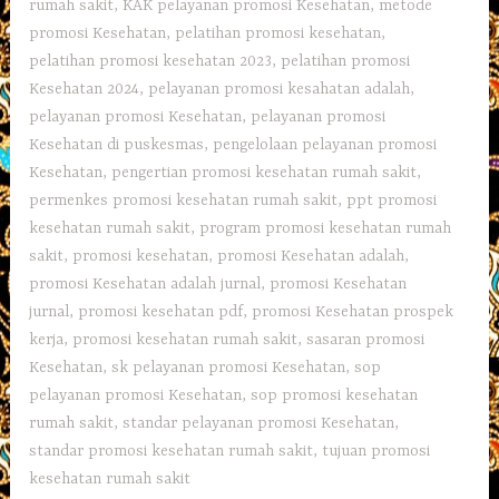
rumah sakit
,
KAK pelayanan promosi Kesehatan
,
metode
promosi Kesehatan
,
pelatihan promosi kesehatan
,
pelatihan promosi kesehatan 2023
,
pelatihan promosi
Kesehatan 2024
,
pelayanan promosi kesahatan adalah
,
pelayanan promosi Kesehatan
,
pelayanan promosi
Kesehatan di puskesmas
,
pengelolaan pelayanan promosi
Kesehatan
,
pengertian promosi kesehatan rumah sakit
,
permenkes promosi kesehatan rumah sakit
,
ppt promosi
kesehatan rumah sakit
,
program promosi kesehatan rumah
sakit
,
promosi kesehatan
,
promosi Kesehatan adalah
,
promosi Kesehatan adalah jurnal
,
promosi Kesehatan
jurnal
,
promosi kesehatan pdf
,
promosi Kesehatan prospek
kerja
,
promosi kesehatan rumah sakit
,
sasaran promosi
Kesehatan
,
sk pelayanan promosi Kesehatan
,
sop
pelayanan promosi Kesehatan
,
sop promosi kesehatan
rumah sakit
,
standar pelayanan promosi Kesehatan
,
standar promosi kesehatan rumah sakit
,
tujuan promosi
kesehatan rumah sakit