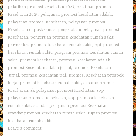
pelatihan promosi kesehatan 2023
,
pelatihan promosi
Kesehatan 2024
,
pelayanan promosi kesahatan adalah
,
pelayanan promosi Kesehatan
,
pelayanan promosi
Kesehatan di puskesmas
,
pengelolaan pelayanan promosi
Kesehatan
,
pengertian promosi kesehatan rumah sakit
,
permenkes promosi kesehatan rumah sakit
,
ppt promosi
kesehatan rumah sakit
,
program promosi kesehatan rumah
sakit
,
promosi kesehatan
,
promosi Kesehatan adalah
,
promosi Kesehatan adalah jurnal
,
promosi Kesehatan
jurnal
,
promosi kesehatan pdf
,
promosi Kesehatan prospek
kerja
,
promosi kesehatan rumah sakit
,
sasaran promosi
Kesehatan
,
sk pelayanan promosi Kesehatan
,
sop
pelayanan promosi Kesehatan
,
sop promosi kesehatan
rumah sakit
,
standar pelayanan promosi Kesehatan
,
standar promosi kesehatan rumah sakit
,
tujuan promosi
kesehatan rumah sakit
Leave a comment