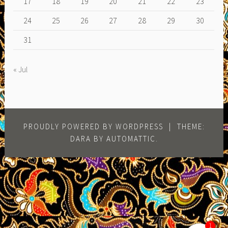
17
18
19
20
21
22
23
24
25
26
27
28
29
30
31
« Jul
PROUDLY POWERED BY WORDPRESS
|
THEME:
DARA BY
AUTOMATTIC
.
1