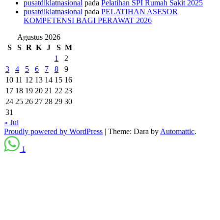
pusatdiklatnasional
pada
Pelatihan SPI Rumah Sakit 2025
pusatdiklatnasional
pada
PELATIHAN ASESOR
KOMPETENSI BAGI PERAWAT 2026
Agustus 2026
S
S
R
K
J
S
M
1
2
3
4
5
6
7
8
9
10
11
12
13
14
15
16
17
18
19
20
21
22
23
24
25
26
27
28
29
30
31
« Jul
Proudly powered by WordPress
|
Theme: Dara by
Automattic
.
1