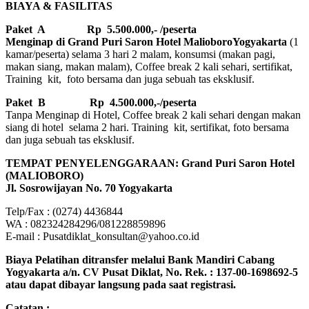
BIAYA & FASILITAS
Paket A Rp 5.500.000,- /peserta
Menginap di Grand Puri Saron Hotel MalioboroYogyakarta
(1
kamar/peserta) selama 3 hari 2 malam, konsumsi (makan pagi,
makan siang, makan malam), Coffee break 2 kali sehari, sertifikat,
Training kit, foto bersama dan juga sebuah tas eksklusif.
Paket B
Rp 4.500.000,-/peserta
Tanpa Menginap di Hotel, Coffee break 2 kali sehari dengan makan
siang di hotel selama 2 hari. Training kit, sertifikat, foto bersama
dan juga sebuah tas eksklusif.
TEMPAT PENYELENGGARAAN: Grand Puri Saron Hotel
(MALIOBORO)
Jl. Sosrowijayan No. 70 Yogyakarta
Telp/Fax : (0274) 4436844
WA : 082324284296/081228859896
E-mail : Pusatdiklat_konsultan@yahoo.co.id
Biaya Pelatihan ditransfer melalui Bank Mandiri Cabang
Yogyakarta a/n. CV Pusat Diklat, No. Rek. : 137-00-1698692-5
atau dapat dibayar langsung pada saat registrasi.
Catatan :