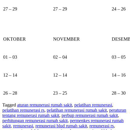
27 – 29
27 – 29
24 – 26
OKTOBER
NOVEMBER
DESEM
01 – 03
02 – 04
03 – 05
12 – 14
12 – 14
14 – 16
26 – 28
23 – 25
28 – 30
Tagged
aturan remunerasi rumah sakit
,
pelatihan remunerasi
,
pelatihan remunerasi rs
,
pelatihan remunerasi rumah sakit
,
peraturan
tentang remunerasi rumah sakit
,
perbup remunerasi rumah sakit
,
perhitungan remunerasi rumah sakit
,
permenkes remunerasi rumah
sakit
,
remunerasi
,
remunerasi blud rumah sakit
,
remunerasi rs
,