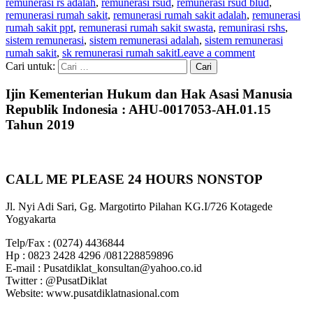
remunerasi rs adalah
,
remunerasi rsud
,
remunerasi rsud blud
,
remunerasi rumah sakit
,
remunerasi rumah sakit adalah
,
remunerasi
rumah sakit ppt
,
remunerasi rumah sakit swasta
,
remunirasi rshs
,
sistem remunerasi
,
sistem remunerasi adalah
,
sistem remunerasi
rumah sakit
,
sk remunerasi rumah sakit
Leave a comment
Cari untuk:
Ijin Kementerian Hukum dan Hak Asasi Manusia
Republik Indonesia : AHU-0017053-AH.01.15
Tahun 2019
CALL ME PLEASE 24 HOURS NONSTOP
Jl. Nyi Adi Sari, Gg. Margotirto Pilahan KG.I/726 Kotagede
Yogyakarta
Telp/Fax : (0274) 4436844
Hp : 0823 2428 4296 /081228859896
E-mail : Pusatdiklat_konsultan@yahoo.co.id
Twitter : @PusatDiklat
Website: www.pusatdiklatnasional.com