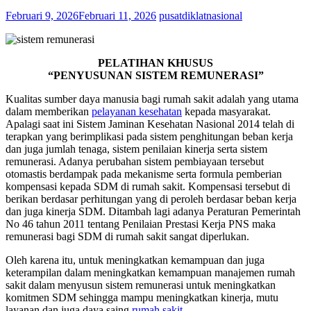
Februari 9, 2026
Februari 11, 2026
pusatdiklatnasional
PELATIHAN KHUSUS
“PENYUSUNAN SISTEM REMUNERASI”
Kualitas sumber daya manusia bagi rumah sakit adalah yang utama
dalam memberikan
pelayanan kesehatan
kepada masyarakat.
Apalagi saat ini Sistem Jaminan Kesehatan Nasional 2014 telah di
terapkan yang berimplikasi pada sistem penghitungan beban kerja
dan juga jumlah tenaga, sistem penilaian kinerja serta sistem
remunerasi. Adanya perubahan sistem pembiayaan tersebut
otomastis berdampak pada mekanisme serta formula pemberian
kompensasi kepada SDM di rumah sakit. Kompensasi tersebut di
berikan berdasar perhitungan yang di peroleh berdasar beban kerja
dan juga kinerja SDM. Ditambah lagi adanya Peraturan Pemerintah
No 46 tahun 2011 tentang Penilaian Prestasi Kerja PNS maka
remunerasi bagi SDM di rumah sakit sangat diperlukan.
Oleh karena itu, untuk meningkatkan kemampuan dan juga
keterampilan dalam meningkatkan kemampuan manajemen rumah
sakit dalam menyusun sistem remunerasi untuk meningkatkan
komitmen SDM sehingga mampu meningkatkan kinerja, mutu
layanan dan juga daya saing
rumah sakit.