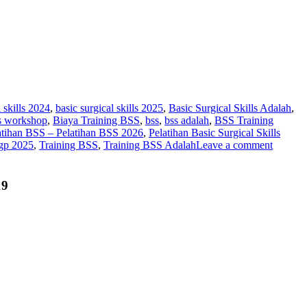
l skills 2024
,
basic surgical skills 2025
,
Basic Surgical Skills Adalah
,
lls workshop
,
Biaya Training BSS
,
bss
,
bss adalah
,
BSS Training
elatihan BSS – Pelatihan BSS 2026
,
Pelatihan Basic Surgical Skills
 gp 2025
,
Training BSS
,
Training BSS Adalah
Leave a comment
19