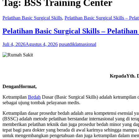
Tag:
BSS Training Center
Pelatihan Basic Surgical Skills
,
Pelatihan Basic Surgical Skills – Pe
Pelatihan Basic Surgical Skills – Pelatiha
Juli 4, 2026
Agustus 4, 2026
pusatdiklatnasional
KepadaYth. D
DenganHormat,
Ketrampilan
Bedah
Dasar (Basic Surgical Skills) adalah ketrampilan 
sebagai ujung tombak pelayanan medis.
Ketrampilan dasar prosedur bedah adalah area kompetensi esensial ya
(BSSC) adalah metode pelatihan berstandar internasional yang di te
memberikan pelatihan teknik dan juga prosedur bedah minor yang dapa
tepat bagi para dokter yang berada di awal karirnya sehingga mampu 
untuk mengembangkan pengetahuan dan juga ketrampilan dalam menang