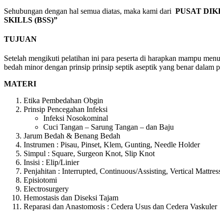
Sehubungan dengan hal semua diatas, maka kami dari
PUSAT DIK
SKILLS (BSS)”
TUJUAN
Setelah mengikuti pelatihan ini para peserta di harapkan mampu men
bedah minor dengan prinsip prinsip septik aseptik yang benar dalam 
MATERI
Etika Pembedahan Obgin
Prinsip Pencegahan Infeksi
Infeksi Nosokominal
Cuci Tangan – Sarung Tangan – dan Baju
Jarum Bedah & Benang Bedah
Instrumen : Pisau, Pinset, Klem, Gunting, Needle Holder
Simpul : Square, Surgeon Knot, Slip Knot
Insisi : Elip/Linier
Penjahitan : Interrupted, Continuous/Assisting, Vertical Mattres
Episiotomi
Electrosurgery
Hemostasis dan Diseksi Tajam
Reparasi dan Anastomosis : Cedera Usus dan Cedera Vaskuler