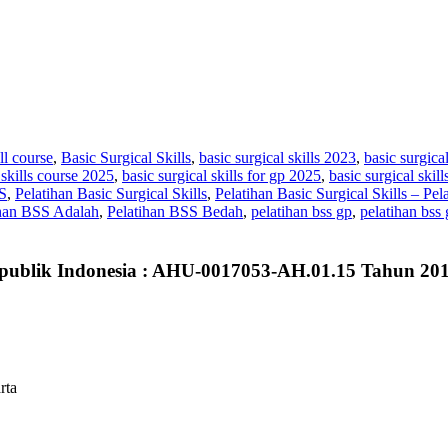
ll course
,
Basic Surgical Skills
,
basic surgical skills 2023
,
basic surgica
 skills course 2025
,
basic surgical skills for gp 2025
,
basic surgical ski
S
,
Pelatihan Basic Surgical Skills
,
Pelatihan Basic Surgical Skills – P
ihan BSS Adalah
,
Pelatihan BSS Bedah
,
pelatihan bss gp
,
pelatihan bss
publik Indonesia : AHU-0017053-AH.01.15 Tahun 20
rta