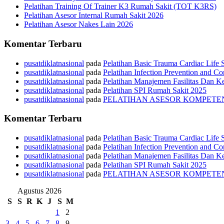
Pelatihan Training Of Trainer K3 Rumah Sakit (TOT K3RS)
Pelatihan Asesor Internal Rumah Sakit 2026
Pelatihan Asesor Nakes Lain 2026
Komentar Terbaru
pusatdiklatnasional
pada
Pelatihan Basic Trauma Cardiac Life
pusatdiklatnasional
pada
Pelatihan Infection Prevention and C
pusatdiklatnasional
pada
Pelatihan Manajemen Fasilitas Dan 
pusatdiklatnasional
pada
Pelatihan SPI Rumah Sakit 2025
pusatdiklatnasional
pada
PELATIHAN ASESOR KOMPETEN
Komentar Terbaru
pusatdiklatnasional
pada
Pelatihan Basic Trauma Cardiac Life
pusatdiklatnasional
pada
Pelatihan Infection Prevention and C
pusatdiklatnasional
pada
Pelatihan Manajemen Fasilitas Dan 
pusatdiklatnasional
pada
Pelatihan SPI Rumah Sakit 2025
pusatdiklatnasional
pada
PELATIHAN ASESOR KOMPETEN
Agustus 2026
S
S
R
K
J
S
M
1
2
3
4
5
6
7
8
9