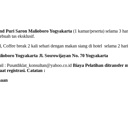
 Puri Saron Malioboro Yogyakarta
(1 kamar/peserta) selama 3 h
ebuah tas eksklusif.
Coffee break 2 kali sehari dengan makan siang di hotel selama 2 hari. T
oboro Yogyakarta
Jl. Sosrowijayan No. 70 Yogyakarta
l : Pusatdiklat_konsultan@yahoo.co.id
Biaya Pelatihan ditransfer 
at registrasi.
Catatan :
naan