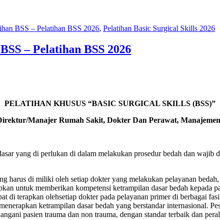
latihan BSS – Pelatihan BSS 2026
,
Pelatihan Basic Surgical Skills 2026
n BSS – Pelatihan BSS 2026
PELATIHAN KHUSUS “BASIC SURGICAL SKILLS (BSS)”
irektur/Manajer Rumah Sakit, Dokter Dan Perawat, Manajeme
dasar yang di perlukan di dalam melakukan prosedur bedah dan wajib di
ng harus di miliki oleh setiap dokter yang melakukan pelayanan bedah
rapkan untuk memberikan kompetensi ketrampilan dasar bedah kepada p
t di terapkan olehsetiap dokter pada pelayanan primer di berbagai fas
menerapkan ketrampilan dasar bedah yang berstandar internasional. Pes
ani pasien trauma dan non trauma, dengan standar terbaik dan perala