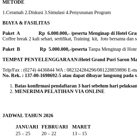
METODE
1.Ceramah 2.Diskusi 3.Simulasi 4.Penyusunan Program
BIAYA & FASILITAS
Paket A Rp 6.000.000,- /peserta Menginap di Hotel Grand
Coffee break 2 kali sehari, sertifikat, Training kit, foto bersama dan s
Paket B
Rp 5.000.000,-/peserta
Tanpa Menginap di Hotel, 
TEMPAT PENYELENGGARAAN:Hotel Grand Puri Saron Mali
Telp/Fax : (0274) 4436844 WA : 082324284296/081228859896 E-mai
No. Rek. : 137-00-1698692-5 atau dapat dibayar langsung pada sa
Batas konfirmasi pendaftaran 3 hari sebelum hari pelaksa
MENERIMA PELATIHAN VIA ONLINE
JADWAL TAHUN 2026
JANUARI
FEBRUARI
MARET
25 – 25
20 – 22
13 – 15