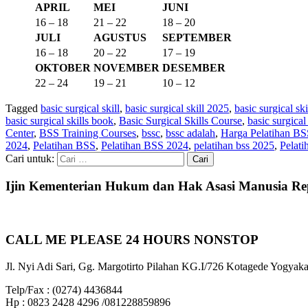
APRIL
MEI
JUNI
16 – 18
21 – 22
18 – 20
JULI
AGUSTUS
SEPTEMBER
16 – 18
20 – 22
17 – 19
OKTOBER
NOVEMBER
DESEMBER
22 – 24
19 – 21
10 – 12
Tagged
basic surgical skill
,
basic surgical skill 2025
,
basic surgical ski
basic surgical skills book
,
Basic Surgical Skills Course
,
basic surgical
Center
,
BSS Training Courses
,
bssc
,
bssc adalah
,
Harga Pelatihan BS
2024
,
Pelatihan BSS
,
Pelatihan BSS 2024
,
pelatihan bss 2025
,
Pelat
Cari untuk:
Ijin Kementerian Hukum dan Hak Asasi Manusia Re
CALL ME PLEASE 24 HOURS NONSTOP
Jl. Nyi Adi Sari, Gg. Margotirto Pilahan KG.I/726 Kotagede Yogyaka
Telp/Fax : (0274) 4436844
Hp : 0823 2428 4296 /081228859896