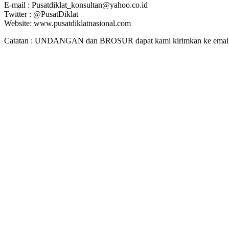
E-mail : Pusatdiklat_konsultan@yahoo.co.id
Twitter : @PusatDiklat
Website: www.pusatdiklatnasional.com
Catatan : UNDANGAN dan BROSUR dapat kami kirimkan ke email. J