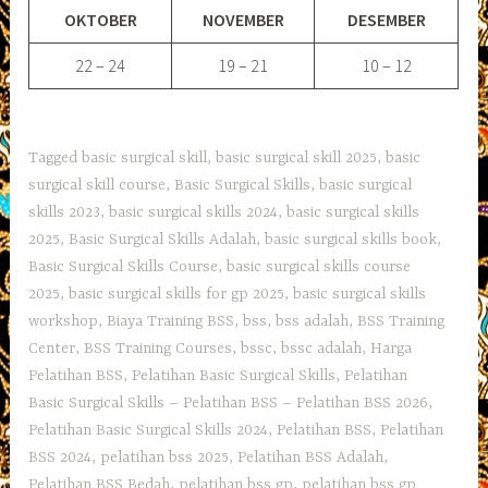
OKTOBER
NOVEMBER
DESEMBER
22 – 24
19 – 21
10 – 12
Tagged
basic surgical skill
,
basic surgical skill 2025
,
basic
surgical skill course
,
Basic Surgical Skills
,
basic surgical
skills 2023
,
basic surgical skills 2024
,
basic surgical skills
2025
,
Basic Surgical Skills Adalah
,
basic surgical skills book
,
Basic Surgical Skills Course
,
basic surgical skills course
2025
,
basic surgical skills for gp 2025
,
basic surgical skills
workshop
,
Biaya Training BSS
,
bss
,
bss adalah
,
BSS Training
Center
,
BSS Training Courses
,
bssc
,
bssc adalah
,
Harga
Pelatihan BSS
,
Pelatihan Basic Surgical Skills
,
Pelatihan
Basic Surgical Skills – Pelatihan BSS – Pelatihan BSS 2026
,
Pelatihan Basic Surgical Skills 2024
,
Pelatihan BSS
,
Pelatihan
BSS 2024
,
pelatihan bss 2025
,
Pelatihan BSS Adalah
,
Pelatihan BSS Bedah
,
pelatihan bss gp
,
pelatihan bss gp