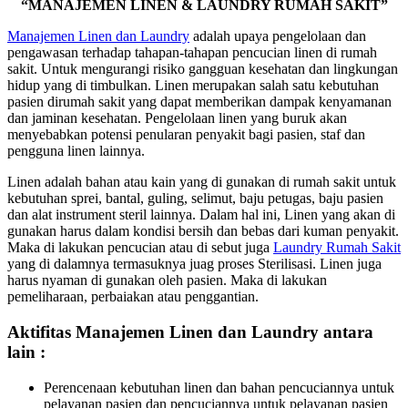
“MANAJEMEN LINEN & LAUNDRY RUMAH SAKIT”
Manajemen Linen dan Laundry
adalah upaya pengelolaan dan
pengawasan terhadap tahapan-tahapan pencucian linen di rumah
sakit. Untuk mengurangi risiko gangguan kesehatan dan lingkungan
hidup yang di timbulkan. Linen merupakan salah satu kebutuhan
pasien dirumah sakit yang dapat memberikan dampak kenyamanan
dan jaminan kesehatan. Pengelolaan linen yang buruk akan
menyebabkan potensi penularan penyakit bagi pasien, staf dan
pengguna linen lainnya.
Linen adalah bahan atau kain yang di gunakan di rumah sakit untuk
kebutuhan sprei, bantal, guling, selimut, baju petugas, baju pasien
dan alat instrument steril lainnya. Dalam hal ini, Linen yang akan di
gunakan harus dalam kondisi bersih dan bebas dari kuman penyakit.
Maka di lakukan pencucian atau di sebut juga
Laundry Rumah Sakit
yang di dalamnya termasuknya juag proses Sterilisasi. Linen juga
harus nyaman di gunakan oleh pasien. Maka di lakukan
pemeliharaan, perbaiakan atau penggantian.
Aktifitas Manajemen Linen dan Laundry antara
lain :
Perencenaan kebutuhan linen dan bahan pencuciannya untuk
pelayanan pasien dan pencuciannya untuk pelayanan pasien