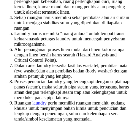
perlengkapan kebersihan, ruang perlengkapan cuci, ruang
kereta linen, kamar mandi dan ruang peniris atau pengering
untuk alat-alat termasuk linen.
Setiap ruangan harus memiliki sekat pembatas atau air curtain
untuk menjaga stabilitas suhu yang diperlukan di tiap-tiap
ruangan.
Laundry harus memiliki “ruang antara” untuk tempat transit
keluar-masuk petugas laundry untuk mencegah penyebaran
mikroorganisme.
Alur penanganan proses linen mulai dari linen kotor sampai
dengan linen bersih harus searah (Hazard Analysis and
Critical Control Point).
Dalam area laundry tersedia fasilitas wastafel, pembilas mata
(eye washer)dan atau pembilas badan (body washer) dengan
arahan petunjuk yang lengkap.
Proses pencucian laundry yang terlengkapi dengan suplai uap
panas (steam), maka seluruh pipa steam yang terpasang harus
aman dengan terlengkapi steam trap atau kelengkapan untuk
mereduksi panas pipa lainnya.
Ruangan
laundry
perlu memiliki ruangan menjahit, gudang
khusus untuk menyimpan bahan kimia untuk pencucian dan
lengkap dengan penerangan, suhu dan kelembapan serta
tanda/simbol keselamatan yang memadai.