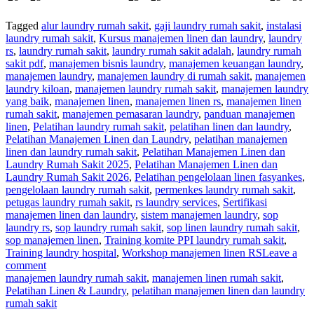
Tagged
alur laundry rumah sakit
,
gaji laundry rumah sakit
,
instalasi
laundry rumah sakit
,
Kursus manajemen linen dan laundry
,
laundry
rs
,
laundry rumah sakit
,
laundry rumah sakit adalah
,
laundry rumah
sakit pdf
,
manajemen bisnis laundry
,
manajemen keuangan laundry
,
manajemen laundry
,
manajemen laundry di rumah sakit
,
manajemen
laundry kiloan
,
manajemen laundry rumah sakit
,
manajemen laundry
yang baik
,
manajemen linen
,
manajemen linen rs
,
manajemen linen
rumah sakit
,
manajemen pemasaran laundry
,
panduan manajemen
linen
,
Pelatihan laundry rumah sakit
,
pelatihan linen dan laundry
,
Pelatihan Manajemen Linen dan Laundry
,
pelatihan manajemen
linen dan laundry rumah sakit
,
Pelatihan Manajemen Linen dan
Laundry Rumah Sakit 2025
,
Pelatihan Manajemen Linen dan
Laundry Rumah Sakit 2026
,
Pelatihan pengelolaan linen fasyankes
,
pengelolaan laundry rumah sakit
,
permenkes laundry rumah sakit
,
petugas laundry rumah sakit
,
rs laundry services
,
Sertifikasi
manajemen linen dan laundry
,
sistem manajemen laundry
,
sop
laundry rs
,
sop laundry rumah sakit
,
sop linen laundry rumah sakit
,
sop manajemen linen
,
Training komite PPI laundry rumah sakit
,
Training laundry hospital
,
Workshop manajemen linen RS
Leave a
comment
manajemen laundry rumah sakit
,
manajemen linen rumah sakit
,
Pelatihan Linen & Laundry
,
pelatihan manajemen linen dan laundry
rumah sakit