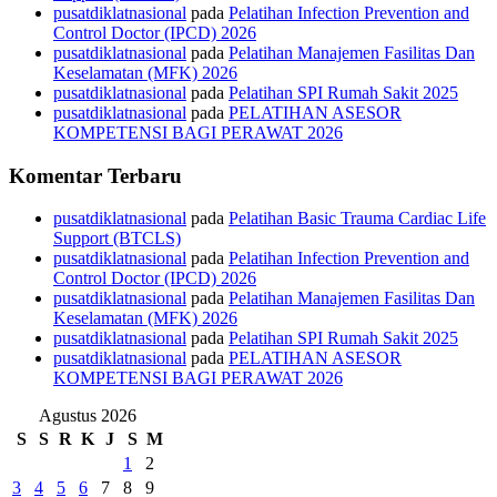
pusatdiklatnasional
pada
Pelatihan Infection Prevention and
Control Doctor (IPCD) 2026
pusatdiklatnasional
pada
Pelatihan Manajemen Fasilitas Dan
Keselamatan (MFK) 2026
pusatdiklatnasional
pada
Pelatihan SPI Rumah Sakit 2025
pusatdiklatnasional
pada
PELATIHAN ASESOR
KOMPETENSI BAGI PERAWAT 2026
Komentar Terbaru
pusatdiklatnasional
pada
Pelatihan Basic Trauma Cardiac Life
Support (BTCLS)
pusatdiklatnasional
pada
Pelatihan Infection Prevention and
Control Doctor (IPCD) 2026
pusatdiklatnasional
pada
Pelatihan Manajemen Fasilitas Dan
Keselamatan (MFK) 2026
pusatdiklatnasional
pada
Pelatihan SPI Rumah Sakit 2025
pusatdiklatnasional
pada
PELATIHAN ASESOR
KOMPETENSI BAGI PERAWAT 2026
Agustus 2026
S
S
R
K
J
S
M
1
2
3
4
5
6
7
8
9