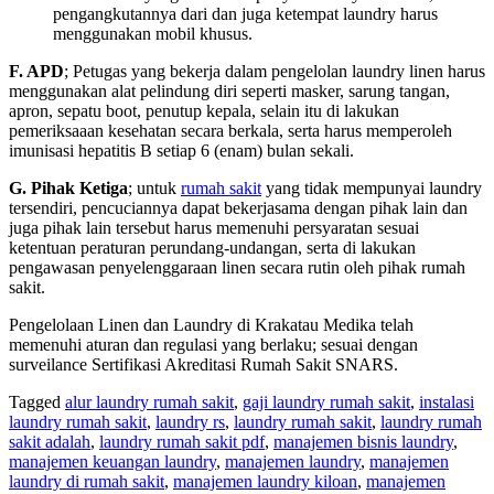
pengangkutannya dari dan juga ketempat laundry harus
menggunakan mobil khusus.
F. APD
; Petugas yang bekerja dalam pengelolan laundry linen harus
menggunakan alat pelindung diri seperti masker, sarung tangan,
apron, sepatu boot, penutup kepala, selain itu di lakukan
pemeriksaaan kesehatan secara berkala, serta harus memperoleh
imunisasi hepatitis B setiap 6 (enam) bulan sekali.
G. Pihak Ketiga
; untuk
rumah sakit
yang tidak mempunyai laundry
tersendiri, pencuciannya dapat bekerjasama dengan pihak lain dan
juga pihak lain tersebut harus memenuhi persyaratan sesuai
ketentuan peraturan perundang-undangan, serta di lakukan
pengawasan penyelenggaraan linen secara rutin oleh pihak rumah
sakit.
Pengelolaan Linen dan Laundry di Krakatau Medika telah
memenuhi aturan dan regulasi yang berlaku; sesuai dengan
surveilance Sertifikasi Akreditasi Rumah Sakit SNARS.
Tagged
alur laundry rumah sakit
,
gaji laundry rumah sakit
,
instalasi
laundry rumah sakit
,
laundry rs
,
laundry rumah sakit
,
laundry rumah
sakit adalah
,
laundry rumah sakit pdf
,
manajemen bisnis laundry
,
manajemen keuangan laundry
,
manajemen laundry
,
manajemen
laundry di rumah sakit
,
manajemen laundry kiloan
,
manajemen