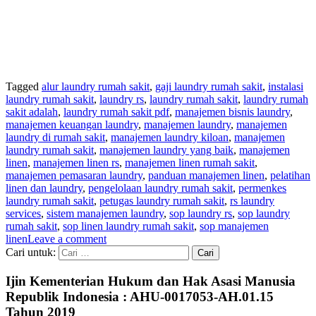
Tagged
alur laundry rumah sakit
,
gaji laundry rumah sakit
,
instalasi
laundry rumah sakit
,
laundry rs
,
laundry rumah sakit
,
laundry rumah
sakit adalah
,
laundry rumah sakit pdf
,
manajemen bisnis laundry
,
manajemen keuangan laundry
,
manajemen laundry
,
manajemen
laundry di rumah sakit
,
manajemen laundry kiloan
,
manajemen
laundry rumah sakit
,
manajemen laundry yang baik
,
manajemen
linen
,
manajemen linen rs
,
manajemen linen rumah sakit
,
manajemen pemasaran laundry
,
panduan manajemen linen
,
pelatihan
linen dan laundry
,
pengelolaan laundry rumah sakit
,
permenkes
laundry rumah sakit
,
petugas laundry rumah sakit
,
rs laundry
services
,
sistem manajemen laundry
,
sop laundry rs
,
sop laundry
rumah sakit
,
sop linen laundry rumah sakit
,
sop manajemen
linen
Leave a comment
Cari untuk:
Ijin Kementerian Hukum dan Hak Asasi Manusia
Republik Indonesia : AHU-0017053-AH.01.15
Tahun 2019