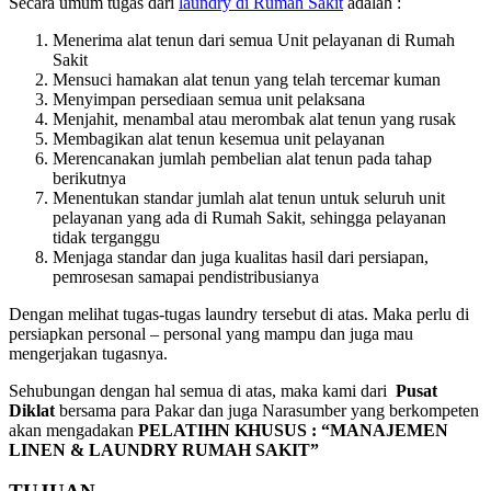
Secara umum tugas dari
laundry di Rumah Sakit
adalah :
Menerima alat tenun dari semua Unit pelayanan di Rumah
Sakit
Mensuci hamakan alat tenun yang telah tercemar kuman
Menyimpan persediaan semua unit pelaksana
Menjahit, menambal atau merombak alat tenun yang rusak
Membagikan alat tenun kesemua unit pelayanan
Merencanakan jumlah pembelian alat tenun pada tahap
berikutnya
Menentukan standar jumlah alat tenun untuk seluruh unit
pelayanan yang ada di Rumah Sakit, sehingga pelayanan
tidak terganggu
Menjaga standar dan juga kualitas hasil dari persiapan,
pemrosesan samapai pendistribusianya
Dengan melihat tugas-tugas laundry tersebut di atas. Maka perlu di
persiapkan personal – personal yang mampu dan juga mau
mengerjakan tugasnya.
Sehubungan dengan hal semua di atas, maka kami dari
Pusat
Diklat
bersama para Pakar dan juga Narasumber yang berkompeten
akan mengadakan
PELATIHN KHUSUS : “MANAJEMEN
LINEN & LAUNDRY RUMAH SAKIT”