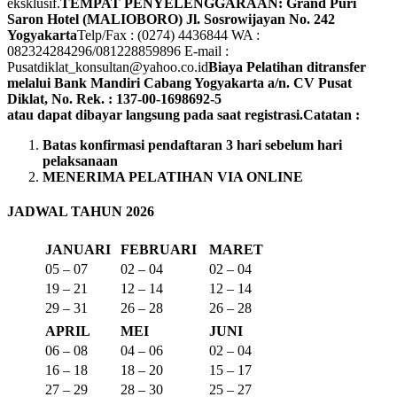
eksklusif.
TEMPAT PENYELENGGARAAN: Grand Puri
Saron Hotel (MALIOBORO)
Jl. Sosrowijayan No. 242
Yogyakarta
Telp/Fax : (0274) 4436844 WA :
082324284296/081228859896 E-mail :
Pusatdiklat_konsultan@yahoo.co.id
Biaya Pelatihan ditransfer
melalui Bank Mandiri Cabang Yogyakarta a/n. CV Pusat
Diklat, No. Rek. : 137-00-1698692-5
atau dapat dibayar langsung pada saat registrasi.
Catatan :
Batas konfirmasi pendaftaran 3 hari sebelum hari
pelaksanaan
MENERIMA PELATIHAN VIA ONLINE
JADWAL TAHUN 2026
JANUARI
FEBRUARI
MARET
05 – 07
02 – 04
02 – 04
19 – 21
12 – 14
12 – 14
29 – 31
26 – 28
26 – 28
APRIL
MEI
JUNI
06 – 08
04 – 06
02 – 04
16 – 18
18 – 20
15 – 17
27 – 29
28 – 30
25 – 27