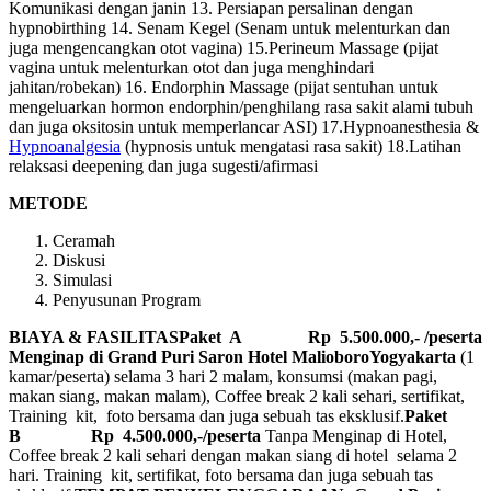
Komunikasi dengan janin 13. Persiapan persalinan dengan
hypnobirthing 14. Senam Kegel (Senam untuk melenturkan dan
juga mengencangkan otot vagina) 15.Perineum Massage (pijat
vagina untuk melenturkan otot dan juga menghindari
jahitan/robekan) 16. Endorphin Massage (pijat sentuhan untuk
mengeluarkan hormon endorphin/penghilang rasa sakit alami tubuh
dan juga oksitosin untuk memperlancar ASI) 17.Hypnoanesthesia &
Hypnoanalgesia
(hypnosis untuk mengatasi rasa sakit) 18.Latihan
relaksasi deepening dan juga sugesti/afirmasi
METODE
Ceramah
Diskusi
Simulasi
Penyusunan Program
BIAYA & FASILITAS
Paket A Rp 5.500.000,- /peserta
Menginap di Grand Puri Saron Hotel MalioboroYogyakarta
(1
kamar/peserta) selama 3 hari 2 malam, konsumsi (makan pagi,
makan siang, makan malam), Coffee break 2 kali sehari, sertifikat,
Training kit, foto bersama dan juga sebuah tas eksklusif.
Paket
B
Rp 4.500.000,-/peserta
Tanpa Menginap di Hotel,
Coffee break 2 kali sehari dengan makan siang di hotel selama 2
hari. Training kit, sertifikat, foto bersama dan juga sebuah tas