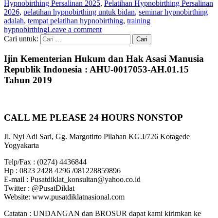
Hypnobirthing Persalinan 2025
,
Pelatihan Hypnobirthing Persalinan
2026
,
pelatihan hypnobirthing untuk bidan
,
seminar hypnobirthing
adalah
,
tempat pelatihan hypnobirthing
,
training
hypnobirthing
Leave a comment
Cari untuk:
Ijin Kementerian Hukum dan Hak Asasi Manusia
Republik Indonesia : AHU-0017053-AH.01.15
Tahun 2019
CALL ME PLEASE 24 HOURS NONSTOP
Jl. Nyi Adi Sari, Gg. Margotirto Pilahan KG.I/726 Kotagede
Yogyakarta
Telp/Fax : (0274) 4436844
Hp : 0823 2428 4296 /081228859896
E-mail : Pusatdiklat_konsultan@yahoo.co.id
Twitter : @PusatDiklat
Website: www.pusatdiklatnasional.com
Catatan : UNDANGAN dan BROSUR dapat kami kirimkan ke