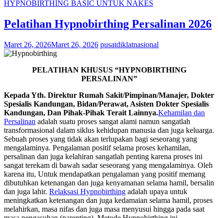
HYPNOBIRTHING BASIC UNTUK NAKES
Pelatihan Hypnobirthing Persalinan 2026
Maret 26, 2026
Maret 26, 2026
pusatdiklatnasional
PELATIHAN KHUSUS
“HYPNOBIRTHING
PERSALINAN”
Kepada Yth.
Direktur Rumah Sakit/Pimpinan/Manajer, Dokter
Spesialis Kandungan, Bidan/Perawat, Asisten Dokter Spesialis
Kandungan, Dan Pihak-Pihak Terait Lainnya.
Kehamilan dan
Persalinan
adalah suatu proses sangat alami namun sangatlah
transformasional dalam siklus kehidupan manusia dan juga keluarga.
Sebuah proses yang tidak akan terlupakan bagi seseorang yang
mengalaminya. Pengalaman positif selama proses kehamilan,
persalinan dan juga kelahiran sangatlah penting karena proses ini
sangat terekam di bawah sadar seseorang yang mengalaminya. Oleh
karena itu, Untuk mendapatkan pengalaman yang positif memang
dibutuhkan ketenangan dan juga kenyamanan selama hamil, bersalin
dan juga lahir.
Relaksasi Hypnobirthing
adalah upaya untuk
meningkatkan ketenangan dan juga kedamaian selama hamil, proses
melahirkan, masa nifas dan juga masa menyusui hingga pada saat
masa pengasuhan (parenting). Metode Hypnobirthing ini