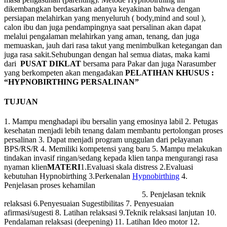
dikembangkan berdasarkan adanya keyakinan bahwa dengan
persiapan melahirkan yang menyeluruh ( body,mind and soul ),
calon ibu dan juga pendampingnya saat persalinan akan dapat
melalui pengalaman melahirkan yang aman, tenang, dan juga
memuaskan, jauh dari rasa takut yang menimbulkan ketegangan dan
juga rasa sakit.Sehubungan dengan hal semua diatas, maka kami
dari
PUSAT DIKLAT
bersama para Pakar dan juga Narasumber
yang berkompeten akan mengadakan
PELATIHAN KHUSUS :
“HYPNOBIRTHING PERSALINAN”
TUJUAN
1. Mampu menghadapi ibu bersalin yang emosinya labil 2. Petugas
kesehatan menjadi lebih tenang dalam membantu pertolongan proses
persalinan 3. Dapat menjadi program unggulan dari pelayanan
BPS/RS/R 4. Memiliki kompetensi yang baru 5. Mampu melakukan
tindakan invasif ringan/sedang kepada klien tanpa mengurangi rasa
nyaman klien
MATERI
1.Evaluasi skala distress 2.Evaluasi
kebutuhan Hypnobirthing 3.Perkenalan
Hypnobirthing
4.
Penjelasan proses kehamilan
5. Penjelasan teknik
relaksasi 6.Penyesuaian Sugestibilitas 7. Penyesuaian
afirmasi/sugesti 8. Latihan relaksasi 9.Teknik relaksasi lanjutan 10.
Pendalaman relaksasi (deepening) 11. Latihan Ideo motor 12.