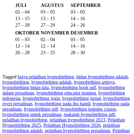
JULI
AGUSTUS
SEPTEMBER
02 – 04
03 – 05
03 – 05
13 – 15
13 – 15
14 – 16
27 – 29
27 – 29
24 – 26
OKTOBER
NOVEMBER
DESEMBER
01 – 03
02 – 04
03 – 05
12 – 14
12 – 14
14 – 16
26 – 28
23 – 25
28 – 30
Tagged
biaya pelatihan hypnobirthing
,
bidan hypnobirthing adalah
,
hypnobirthing
,
hypnobirthing adalah
,
hypnobirthing artinya
,
hypnobirthing bidan kita
,
hypnobirthing book pdf
,
hypnobirthing
dalam persalinan
,
hypnobirthing educator training
,
hypnobirthing
indonesia
,
hypnobirthing jogja
,
hypnobirthing jurnal
,
hypnobirthing
nyeri persalinan
,
hypnobirthing pada ibu hamil
,
hypnobirthing pada
persalinan
,
hypnobirthing pdf
,
hypnobirthing training course
,
hypnobirthing untuk persalinan
,
makalah hypnobirthing pdf
,
pelatihan hypnobirthing
,
pelatihan hypnobirthing 2023
,
Pelatihan
Hypnobirthing 2025
,
Pelatihan Hypnobirthing 2026
,
pelatihan
hypnobirthing adalah
,
pelatihan hypnobirthing persalinan
,
Pelatihan