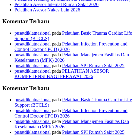
Pelatihan Asesor Internal Rumah Sakit 2026
Pelatihan Asesor Nakes Lain 2026
Komentar Terbaru
pusatdiklatnasional
pada
Pelatihan Basic Trauma Cardiac Life
Support (BTCLS)
pusatdiklatnasional
pada
Pelatihan Infection Prevention and
Control Doctor (IPCD) 2026
pusatdiklatnasional
pada
Pelatihan Manajemen Fasilitas Dan
Keselamatan (MFK) 2026
pusatdiklatnasional
pada
Pelatihan SPI Rumah Sakit 2025
pusatdiklatnasional
pada
PELATIHAN ASESOR
KOMPETENSI BAGI PERAWAT 2026
Komentar Terbaru
pusatdiklatnasional
pada
Pelatihan Basic Trauma Cardiac Life
Support (BTCLS)
pusatdiklatnasional
pada
Pelatihan Infection Prevention and
Control Doctor (IPCD) 2026
pusatdiklatnasional
pada
Pelatihan Manajemen Fasilitas Dan
Keselamatan (MFK) 2026
pusatdiklatnasional
pada
Pelatihan SPI Rumah Sakit 2025