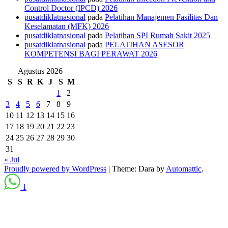
Control Doctor (IPCD) 2026
pusatdiklatnasional
pada
Pelatihan Manajemen Fasilitas Dan
Keselamatan (MFK) 2026
pusatdiklatnasional
pada
Pelatihan SPI Rumah Sakit 2025
pusatdiklatnasional
pada
PELATIHAN ASESOR
KOMPETENSI BAGI PERAWAT 2026
Agustus 2026
S
S
R
K
J
S
M
1
2
3
4
5
6
7
8
9
10
11
12
13
14
15
16
17
18
19
20
21
22
23
24
25
26
27
28
29
30
31
« Jul
Proudly powered by WordPress
|
Theme: Dara by
Automattic
.
1