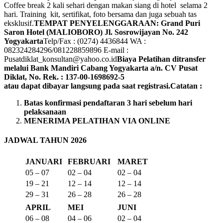
Coffee break 2 kali sehari dengan makan siang di hotel selama 2
hari. Training kit, sertifikat, foto bersama dan juga sebuah tas
eksklusif.
TEMPAT PENYELENGGARAAN: Grand Puri
Saron Hotel (MALIOBORO)
Jl. Sosrowijayan No. 242
Yogyakarta
Telp/Fax : (0274) 4436844 WA :
082324284296/081228859896 E-mail :
Pusatdiklat_konsultan@yahoo.co.id
Biaya Pelatihan ditransfer
melalui Bank Mandiri Cabang Yogyakarta a/n. CV Pusat
Diklat, No. Rek. : 137-00-1698692-5
atau dapat dibayar langsung pada saat registrasi.
Catatan :
Batas konfirmasi pendaftaran 3 hari sebelum hari
pelaksanaan
MENERIMA PELATIHAN VIA ONLINE
JADWAL TAHUN 2026
JANUARI
FEBRUARI
MARET
05 – 07
02 – 04
02 – 04
19 – 21
12 – 14
12 – 14
29 – 31
26 – 28
26 – 28
APRIL
MEI
JUNI
06 – 08
04 – 06
02 – 04