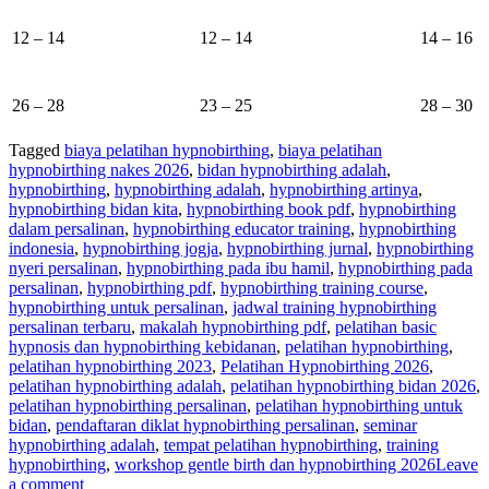
12 – 14
12 – 14
14 – 16
26 – 28
23 – 25
28 – 30
Tagged
biaya pelatihan hypnobirthing
,
biaya pelatihan
hypnobirthing nakes 2026
,
bidan hypnobirthing adalah
,
hypnobirthing
,
hypnobirthing adalah
,
hypnobirthing artinya
,
hypnobirthing bidan kita
,
hypnobirthing book pdf
,
hypnobirthing
dalam persalinan
,
hypnobirthing educator training
,
hypnobirthing
indonesia
,
hypnobirthing jogja
,
hypnobirthing jurnal
,
hypnobirthing
nyeri persalinan
,
hypnobirthing pada ibu hamil
,
hypnobirthing pada
persalinan
,
hypnobirthing pdf
,
hypnobirthing training course
,
hypnobirthing untuk persalinan
,
jadwal training hypnobirthing
persalinan terbaru
,
makalah hypnobirthing pdf
,
pelatihan basic
hypnosis dan hypnobirthing kebidanan
,
pelatihan hypnobirthing
,
pelatihan hypnobirthing 2023
,
Pelatihan Hypnobirthing 2026
,
pelatihan hypnobirthing adalah
,
pelatihan hypnobirthing bidan 2026
,
pelatihan hypnobirthing persalinan
,
pelatihan hypnobirthing untuk
bidan
,
pendaftaran diklat hypnobirthing persalinan
,
seminar
hypnobirthing adalah
,
tempat pelatihan hypnobirthing
,
training
hypnobirthing
,
workshop gentle birth dan hypnobirthing 2026
Leave
a comment