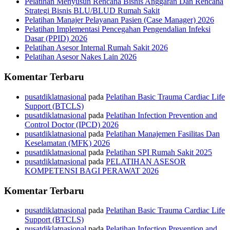
Pelatihan Menyusun Rencana Bisnis Anggaran Dan Rencana
Strategi Bisnis BLU/BLUD Rumah Sakit
Pelatihan Manajer Pelayanan Pasien (Case Manager) 2026
Pelatihan Implementasi Pencegahan Pengendalian Infeksi
Dasar (PPID) 2026
Pelatihan Asesor Internal Rumah Sakit 2026
Pelatihan Asesor Nakes Lain 2026
Komentar Terbaru
pusatdiklatnasional
pada
Pelatihan Basic Trauma Cardiac Life
Support (BTCLS)
pusatdiklatnasional
pada
Pelatihan Infection Prevention and
Control Doctor (IPCD) 2026
pusatdiklatnasional
pada
Pelatihan Manajemen Fasilitas Dan
Keselamatan (MFK) 2026
pusatdiklatnasional
pada
Pelatihan SPI Rumah Sakit 2025
pusatdiklatnasional
pada
PELATIHAN ASESOR
KOMPETENSI BAGI PERAWAT 2026
Komentar Terbaru
pusatdiklatnasional
pada
Pelatihan Basic Trauma Cardiac Life
Support (BTCLS)
pusatdiklatnasional
pada
Pelatihan Infection Prevention and