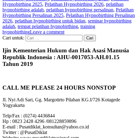
Hypnobirthing 2025
,
Pelatihan Hypnobirthing 2026
,
pelatihan
hypnobirthing adalah
,
pelatihan hypnobirthing persalinan
,
Pelatihan
Hypnobirthing Persalinan 2025
,
Pelatihan Hypnobirthing Persalinan
2026
,
pelatihan hypnobirthing untuk bidan
,
seminar hypnobirthing
adalah
,
tempat pelatihan hypnobirthing
,
training
hypnobirthing
Leave a comment
Cari untuk:
Ijin Kementerian Hukum dan Hak Asasi Manusia
Republik Indonesia : AHU-0017053-AH.01.15
Tahun 2019
CALL ME PLEASE 24 HOURS NONSTOP
Jl. Nyi Adi Sari, Gg. Margotirto Pilahan KG.I/726 Kotagede
Yogyakarta
Telp/Fax : (0274) 4436844
Hp : 0823 2428 4296 /081228859896
E-mail : Pusatdiklat_konsultan@yahoo.co.id
Twitter : @PusatDiklat
Website: www.pusatdiklatnasional.com