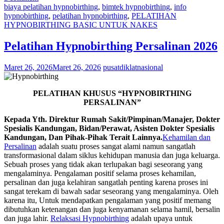
biaya pelatihan hypnobirthing
,
bimtek hypnobirthing
,
info
hypnobirthing
,
pelatihan hypnobirthing
,
PELATIHAN
HYPNOBIRTHING BASIC UNTUK NAKES
Pelatihan Hypnobirthing Persalinan 2026
Maret 26, 2026
Maret 26, 2026
pusatdiklatnasional
PELATIHAN KHUSUS
“HYPNOBIRTHING
PERSALINAN”
Kepada Yth.
Direktur Rumah Sakit/Pimpinan/Manajer, Dokter
Spesialis Kandungan, Bidan/Perawat, Asisten Dokter Spesialis
Kandungan, Dan Pihak-Pihak Terait Lainnya.
Kehamilan dan
Persalinan
adalah suatu proses sangat alami namun sangatlah
transformasional dalam siklus kehidupan manusia dan juga keluarga.
Sebuah proses yang tidak akan terlupakan bagi seseorang yang
mengalaminya. Pengalaman positif selama proses kehamilan,
persalinan dan juga kelahiran sangatlah penting karena proses ini
sangat terekam di bawah sadar seseorang yang mengalaminya. Oleh
karena itu, Untuk mendapatkan pengalaman yang positif memang
dibutuhkan ketenangan dan juga kenyamanan selama hamil, bersalin
dan juga lahir.
Relaksasi Hypnobirthing
adalah upaya untuk