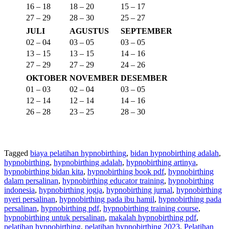
16 – 18
18 – 20
15 – 17
27 – 29
28 – 30
25 – 27
JULI
AGUSTUS
SEPTEMBER
02 – 04
03 – 05
03 – 05
13 – 15
13 – 15
14 – 16
27 – 29
27 – 29
24 – 26
OKTOBER
NOVEMBER
DESEMBER
01 – 03
02 – 04
03 – 05
12 – 14
12 – 14
14 – 16
26 – 28
23 – 25
28 – 30
Tagged
biaya pelatihan hypnobirthing
,
bidan hypnobirthing adalah
,
hypnobirthing
,
hypnobirthing adalah
,
hypnobirthing artinya
,
hypnobirthing bidan kita
,
hypnobirthing book pdf
,
hypnobirthing
dalam persalinan
,
hypnobirthing educator training
,
hypnobirthing
indonesia
,
hypnobirthing jogja
,
hypnobirthing jurnal
,
hypnobirthing
nyeri persalinan
,
hypnobirthing pada ibu hamil
,
hypnobirthing pada
persalinan
,
hypnobirthing pdf
,
hypnobirthing training course
,
hypnobirthing untuk persalinan
,
makalah hypnobirthing pdf
,
pelatihan hypnobirthing
,
pelatihan hypnobirthing 2023
,
Pelatihan