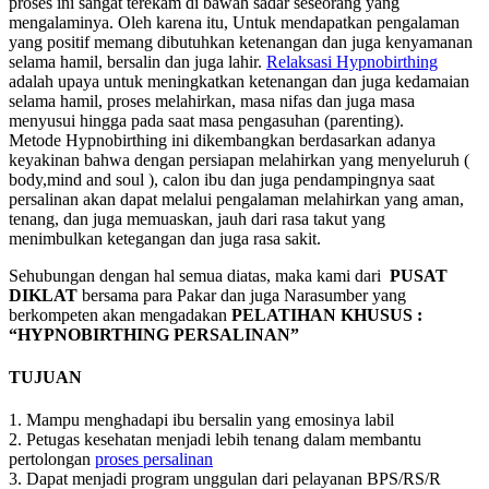
proses ini sangat terekam di bawah sadar seseorang yang
mengalaminya. Oleh karena itu, Untuk mendapatkan pengalaman
yang positif memang dibutuhkan ketenangan dan juga kenyamanan
selama hamil, bersalin dan juga lahir.
Relaksasi Hypnobirthing
adalah upaya untuk meningkatkan ketenangan dan juga kedamaian
selama hamil, proses melahirkan, masa nifas dan juga masa
menyusui hingga pada saat masa pengasuhan (parenting).
Metode Hypnobirthing ini dikembangkan berdasarkan adanya
keyakinan bahwa dengan persiapan melahirkan yang menyeluruh (
body,mind and soul ), calon ibu dan juga pendampingnya saat
persalinan akan dapat melalui pengalaman melahirkan yang aman,
tenang, dan juga memuaskan, jauh dari rasa takut yang
menimbulkan ketegangan dan juga rasa sakit.
Sehubungan dengan hal semua diatas, maka kami dari
PUSAT
DIKLAT
bersama para Pakar dan juga Narasumber yang
berkompeten akan mengadakan
PELATIHAN KHUSUS :
“HYPNOBIRTHING PERSALINAN”
TUJUAN
1. Mampu menghadapi ibu bersalin yang emosinya labil
2. Petugas kesehatan menjadi lebih tenang dalam membantu
pertolongan
proses persalinan
3. Dapat menjadi program unggulan dari pelayanan BPS/RS/R