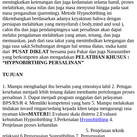
meningkatkan ketenangan dan juga kedamaian selama hamil, proses
melahirkan, masa nifas dan juga masa menyusui hingga pada saat
masa pengasuhan (parenting). Metode Hypnobirthing ini
dikembangkan berdasarkan adanya keyakinan bahwa dengan
persiapan melahirkan yang menyeluruh ( body,mind and soul ),
calon ibu dan juga pendampingnya saat persalinan akan dapat
melalui pengalaman melahirkan yang aman, tenang, dan juga
memuaskan, jauh dari rasa takut yang menimbulkan ketegangan dan
juga rasa sakit.Sehubungan dengan hal semua diatas, maka kami
dari
PUSAT DIKLAT
bersama para Pakar dan juga Narasumber
yang berkompeten akan mengadakan
PELATIHAN KHUSUS :
“HYPNOBIRTHING PERSALINAN”
TUJUAN
1. Mampu menghadapi ibu bersalin yang emosinya labil 2. Petugas
kesehatan menjadi lebih tenang dalam membantu pertolongan proses
persalinan 3. Dapat menjadi program unggulan dari pelayanan
BPS/RS/R 4. Memiliki kompetensi yang baru 5. Mampu melakukan
tindakan invasif ringan/sedang kepada klien tanpa mengurangi rasa
nyaman klien
MATERI
1.Evaluasi skala distress 2.Evaluasi
kebutuhan Hypnobirthing 3.Perkenalan
Hypnobirthing
4.
Penjelasan proses kehamilan
5. Penjelasan teknik
relaksasi 6.Penyesuaian Sugestibilitas 7. Penyesuaian