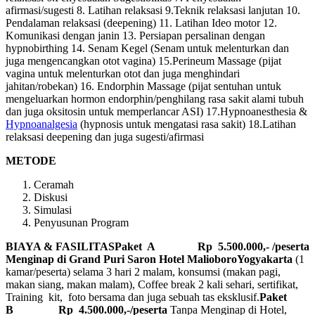
afirmasi/sugesti 8. Latihan relaksasi 9.Teknik relaksasi lanjutan 10.
Pendalaman relaksasi (deepening) 11. Latihan Ideo motor 12.
Komunikasi dengan janin 13. Persiapan persalinan dengan
hypnobirthing 14. Senam Kegel (Senam untuk melenturkan dan
juga mengencangkan otot vagina) 15.Perineum Massage (pijat
vagina untuk melenturkan otot dan juga menghindari
jahitan/robekan) 16. Endorphin Massage (pijat sentuhan untuk
mengeluarkan hormon endorphin/penghilang rasa sakit alami tubuh
dan juga oksitosin untuk memperlancar ASI) 17.Hypnoanesthesia &
Hypnoanalgesia
(hypnosis untuk mengatasi rasa sakit) 18.Latihan
relaksasi deepening dan juga sugesti/afirmasi
METODE
Ceramah
Diskusi
Simulasi
Penyusunan Program
BIAYA & FASILITAS
Paket A Rp 5.500.000,- /peserta
Menginap di Grand Puri Saron Hotel MalioboroYogyakarta
(1
kamar/peserta) selama 3 hari 2 malam, konsumsi (makan pagi,
makan siang, makan malam), Coffee break 2 kali sehari, sertifikat,
Training kit, foto bersama dan juga sebuah tas eksklusif.
Paket
B
Rp 4.500.000,-/peserta
Tanpa Menginap di Hotel,