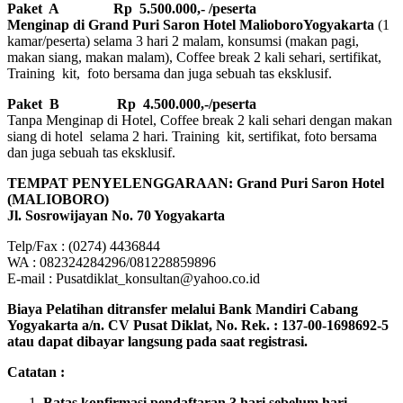
Paket A Rp 5.500.000,- /peserta
Menginap di Grand Puri Saron Hotel MalioboroYogyakarta
(1
kamar/peserta) selama 3 hari 2 malam, konsumsi (makan pagi,
makan siang, makan malam), Coffee break 2 kali sehari, sertifikat,
Training kit, foto bersama dan juga sebuah tas eksklusif.
Paket B
Rp 4.500.000,-/peserta
Tanpa Menginap di Hotel, Coffee break 2 kali sehari dengan makan
siang di hotel selama 2 hari. Training kit, sertifikat, foto bersama
dan juga sebuah tas eksklusif.
TEMPAT PENYELENGGARAAN: Grand Puri Saron Hotel
(MALIOBORO)
Jl. Sosrowijayan No. 70 Yogyakarta
Telp/Fax : (0274) 4436844
WA : 082324284296/081228859896
E-mail : Pusatdiklat_konsultan@yahoo.co.id
Biaya Pelatihan ditransfer melalui Bank Mandiri Cabang
Yogyakarta a/n. CV Pusat Diklat, No. Rek. : 137-00-1698692-5
atau dapat dibayar langsung pada saat registrasi.
Catatan :
Batas konfirmasi pendaftaran 3 hari sebelum hari