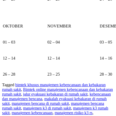
OKTOBER
NOVEMBER
DESEM
01 – 03
02 – 04
03 – 05
12 – 14
12 – 14
14 – 16
26 – 28
23 – 25
28 – 30
Tagged
bimtek khusus manajemen kebencanaan dan kebakaran
rumah sakit
,
Bimtek online manajemen kebencanaan dan kebakaran
rumah sakit
,
jalur evakuasi kebakaran di rumah sakit
,
kebencanaan
dan manajemen bencana
,
makalah evakuasi kebakaran di rumah
sakit
,
manajemen bencana di rumah sakit
,
manajemen bencana
rumah sakit
,
manajemen k3 di rumah sakit
,
manajemen k3 rumah
sakit
,
manajemen kebencanaan
,
manajemen risiko k3 rs
,