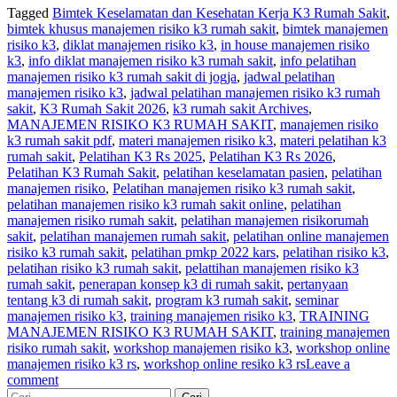
Tagged
Bimtek Keselamatan dan Kesehatan Kerja K3 Rumah Sakit
,
bimtek khusus manajemen risiko k3 rumah sakit
,
bimtek manajemen
risiko k3
,
diklat manajemen risiko k3
,
in house manajemen risiko
k3
,
info diklat manajemen risiko k3 rumah sakit
,
info pelatihan
manajemen risiko k3 rumah sakit di jogja
,
jadwal pelatihan
manajemen risiko k3
,
jadwal pelatihan manajemen risiko k3 rumah
sakit
,
K3 Rumah Sakit 2026
,
k3 rumah sakit Archives
,
MANAJEMEN RISIKO K3 RUMAH SAKIT
,
manajemen risiko
k3 rumah sakit pdf
,
materi manajemen risiko k3
,
materi pelatihan k3
rumah sakit
,
Pelatihan K3 Rs 2025
,
Pelatihan K3 Rs 2026
,
Pelatihan K3 Rumah Sakit
,
pelatihan keselamatan pasien
,
pelatihan
manajemen risiko
,
Pelatihan manajemen risiko k3 rumah sakit
,
pelatihan manajemen risiko k3 rumah sakit online
,
pelatihan
manajemen risiko rumah sakit
,
pelatihan manajemen risikorumah
sakit
,
pelatihan manajemen rumah sakit
,
pelatihan online manajemen
risiko k3 rumah sakit
,
pelatihan pmkp 2022 kars
,
pelatihan risiko k3
,
pelatihan risiko k3 rumah sakit
,
pelattihan manajemen risiko k3
rumah sakit
,
penerapan konsep k3 di rumah sakit
,
pertanyaan
tentang k3 di rumah sakit
,
program k3 rumah sakit
,
seminar
manajemen risiko k3
,
training manajemen risiko k3
,
TRAINING
MANAJEMEN RISIKO K3 RUMAH SAKIT
,
training manajemen
risiko rumah sakit
,
workshop manajemen risiko k3
,
workshop online
manajemen risiko k3 rs
,
workshop online resiko k3 rs
Leave a
comment
Cari