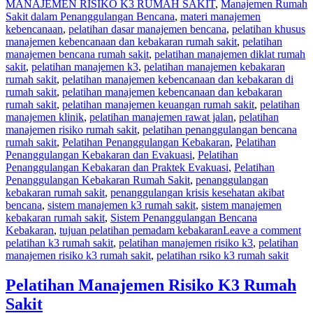
MANAJEMEN RISIKO K3 RUMAH SAKIT
,
Manajemen Rumah
Sakit dalam Penanggulangan Bencana
,
materi manajemen
kebencanaan
,
pelatihan dasar manajemen bencana
,
pelatihan khusus
manajemen kebencanaan dan kebakaran rumah sakit
,
pelatihan
manajemen bencana rumah sakit
,
pelatihan manajemen diklat rumah
sakit
,
pelatihan manajemen k3
,
pelatihan manajemen kebakaran
rumah sakit
,
pelatihan manajemen kebencanaan dan kebakaran di
rumah sakit
,
pelatihan manajemen kebencanaan dan kebakaran
rumah sakit
,
pelatihan manajemen keuangan rumah sakit
,
pelatihan
manajemen klinik
,
pelatihan manajemen rawat jalan
,
pelatihan
manajemen risiko rumah sakit
,
pelatihan penanggulangan bencana
rumah sakit
,
Pelatihan Penanggulangan Kebakaran
,
Pelatihan
Penanggulangan Kebakaran dan Evakuasi
,
Pelatihan
Penanggulangan Kebakaran dan Praktek Evakuasi
,
Pelatihan
Penanggulangan Kebakaran Rumah Sakit
,
penanggulangan
kebakaran rumah sakit
,
penanggulangan krisis kesehatan akibat
bencana
,
sistem manajemen k3 rumah sakit
,
sistem manajemen
kebakaran rumah sakit
,
Sistem Penanggulangan Bencana
Kebakaran
,
tujuan pelatihan pemadam kebakaran
Leave a comment
pelatihan k3 rumah sakit
,
pelatihan manajemen risiko k3
,
pelatihan
manajemen risiko k3 rumah sakit
,
pelatihan rsiko k3 rumah sakit
Pelatihan Manajemen Risiko K3 Rumah
Sakit