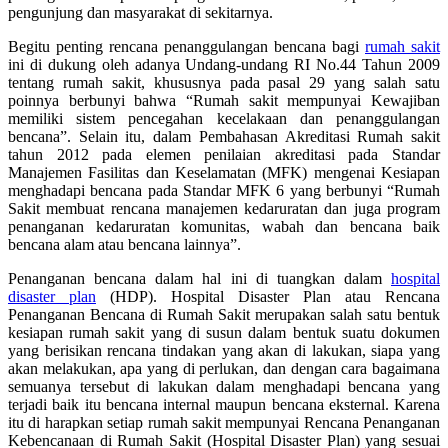
pengunjung dan masyarakat di sekitarnya.
Begitu penting rencana penanggulangan bencana bagi
rumah sakit
ini di dukung oleh adanya Undang-undang RI No.44 Tahun 2009
tentang rumah sakit, khususnya pada pasal 29 yang salah satu
poinnya berbunyi bahwa “Rumah sakit mempunyai Kewajiban
memiliki sistem pencegahan kecelakaan dan penanggulangan
bencana”. Selain itu, dalam Pembahasan Akreditasi Rumah sakit
tahun 2012 pada elemen penilaian akreditasi pada Standar
Manajemen Fasilitas dan Keselamatan (MFK) mengenai Kesiapan
menghadapi bencana pada Standar MFK 6 yang berbunyi “Rumah
Sakit membuat rencana manajemen kedaruratan dan juga program
penanganan kedaruratan komunitas, wabah dan bencana baik
bencana alam atau bencana lainnya”.
Penanganan bencana dalam hal ini di tuangkan dalam
hospital
disaster plan
(HDP). Hospital Disaster Plan atau Rencana
Penanganan Bencana di Rumah Sakit merupakan salah satu bentuk
kesiapan rumah sakit yang di susun dalam bentuk suatu dokumen
yang berisikan rencana tindakan yang akan di lakukan, siapa yang
akan melakukan, apa yang di perlukan, dan dengan cara bagaimana
semuanya tersebut di lakukan dalam menghadapi bencana yang
terjadi baik itu bencana internal maupun bencana eksternal. Karena
itu di harapkan setiap rumah sakit mempunyai Rencana Penanganan
Kebencanaan di Rumah Sakit (Hospital Disaster Plan) yang sesuai