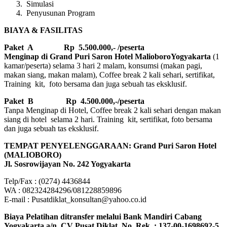
Simulasi
Penyusunan Program
BIAYA & FASILITAS
Paket A Rp 5.500.000,- /peserta
Menginap di Grand Puri Saron Hotel MalioboroYogyakarta
(1
kamar/peserta) selama 3 hari 2 malam, konsumsi (makan pagi,
makan siang, makan malam), Coffee break 2 kali sehari, sertifikat,
Training kit, foto bersama dan juga sebuah tas eksklusif.
Paket B
Rp 4.500.000,-/peserta
Tanpa Menginap di Hotel, Coffee break 2 kali sehari dengan makan
siang di hotel selama 2 hari. Training kit, sertifikat, foto bersama
dan juga sebuah tas eksklusif.
TEMPAT PENYELENGGARAAN: Grand Puri Saron Hotel
(MALIOBORO)
Jl. Sosrowijayan No. 242 Yogyakarta
Telp/Fax : (0274) 4436844
WA : 082324284296/081228859896
E-mail : Pusatdiklat_konsultan@yahoo.co.id
Biaya Pelatihan ditransfer melalui Bank Mandiri Cabang
Yogyakarta a/n. CV Pusat Diklat, No. Rek. : 137-00-1698692-5