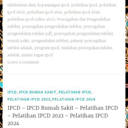
infeksiatan dari
,
kepanjangan ipcd
,
pelatihan ipcd
,
pelatihan
ipcd 2023
,
pelatihan ipcd 2024
,
pelatihan ipcd 2026
,
pelatihan ipcd online 2023
,
Pencegahan dan Pengendalian
Infeksi
,
pencegahan pengendalian infeksi
,
pencegahan
pengendalian infeksi pdf
,
pencegahan pengendalian infeksi
rumah sakit
,
pengendalian infeksi
,
prinsip pencegahan
infeksi adalah
,
program ipcd
,
tindakan pencegahan infeksi
adalah
,
uraian tugas ipcd
Leave a comment
,
,
,
IPCD
IPCD RUMAH SAKIT
PELATIHAN IPCD
,
PELATIHAN IPCD 2023
PELATIHAN IPCD 2024
IPCD – IPCD Rumah Sakit – Pelatihan IPCD
– Pelatihan IPCD 2023 – Pelatihan IPCD
2024