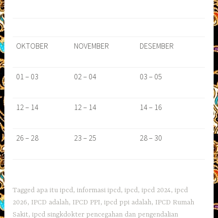
OKTOBER
NOVEMBER
DESEMBER
01 – 03
02 – 04
03 – 05
12 – 14
12 – 14
14 – 16
26 – 28
23 – 25
28 – 30
Tagged
apa itu ipcd
,
informasi ipcd
,
ipcd
,
ipcd 2024
,
ipcd
2026
,
IPCD adalah
,
IPCD PPI
,
ipcd ppi adalah
,
IPCD Rumah
Sakit
,
ipcd singkdokter pencegahan dan pengendalian