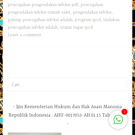
pencegahan pengendalian infeksi pdf
,
pencegahan
pengendalian infeksi rumah sakit
,
pengendalian infeksi
,
prinsip pencegahan infeksi adalah
,
program ipcd
,
tindakan
pencegahan infeksi adalah
,
uraian tugas ipcd
Leave a comment
Cari
untuk:
Ijin Kementerian Hukum dan Hak Asasi Manusia
1
Republik Indonesia : AHU-0017053-AH.01.15 Tahun 2019