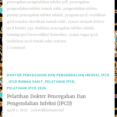
pencegahan pengendalian infeksi pdf
,
pencegahan
pengendalian infeksi rumah sakit
,
pengendalian infeksi
,
prinsip pencegahan infeksi adalah
,
program ipcd
,
sertifikasi
ipcd standar akreditasi rumah sakit
,
syarat menjadi dokter
ipcd komite ppi
,
tindakan pencegahan infeksi adalah
,
training ipcd bersertifikat kemenkes
,
uraian tugas ipcd
,
workshop ipcd rumah sakit terbaru
1 Comment
,
DOKTER PENCEGAHAN DAN PENGENDALIAN INFEKSI
IPCD
,
,
,
IPCD RUMAH SAKIT
PELATIHAN IPCD
PELATIHAN IPCD 2026
Pelatihan Dokter Pencegahan Dan
Pengendalian Infeksi (IPCD)
April 2, 2026
pusatdiklatnasional