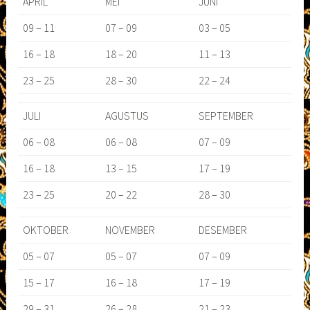
APRIL
MEI
JUNI
09 – 11
07 – 09
03 – 05
16 – 18
18 – 20
11 – 13
23 – 25
28 – 30
22 – 24
JULI
AGUSTUS
SEPTEMBER
06 – 08
06 – 08
07 – 09
16 – 18
13 – 15
17 – 19
23 – 25
20 – 22
28 – 30
OKTOBER
NOVEMBER
DESEMBER
05 – 07
05 – 07
07 – 09
15 – 17
16 – 18
17 – 19
29 – 31
26 – 28
21 – 23