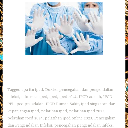
Tagged
apa itu ipcd
,
Dokter pencegahan dan pengendalian
infeksi
,
informasi ipcd
,
ipcd
,
ipcd 2024
,
IPCD adalah
,
IPCD
PPI
,
ipcd ppi adalah
,
IPCD Rumah Sakit
,
ipcd singkatan dari
,
kepanjangan ipcd
,
pelatihan ipcd
,
pelatihan ipcd 2023
,
pelatihan ipcd 2024
,
pelatihan ipcd online 2023
,
Pencegahan
dan Pengendalian Infeksi
,
pencegahan pengendalian infeksi
,