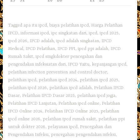
Tagged
apa itu ipcd
,
biaya pelatihan ipcd
,
Harga Pelatihan
IPCD
,
informasi ipcd
,
ipc singkatan dari
,
ipcd
,
ipcd 2025
,
ipcd 2026
,
IPCD adalah
,
ipcd adalah singkatan
,
IPCD
Medical
,
IPCD Pelatihan
,
IPCD PPI
,
ipcd ppi adalah
,
IPCD
Rumah Sakit
,
ipcd singkdokter pencegahan dan
pengendalian infeksiatan dari
,
IPCD Yaitu
,
kepanjangan ipcd
,
pelatihan infection prevention and control doctor
,
pelatihan ipcd
,
pelatihan ipcd 2024
,
pelatihan ipcd 2025
,
pelatihan ipcd 2026
,
pelatihan ipcd adalah
,
Pelatihan IPCD
Dasar
,
Pelatihan IPCD Dasar 2025
,
pelatihan ipcd jogja
,
Pelatihan IPCD Lanjutan
,
Pelatihan ipcd online
,
Pelatihan
IPCD Online 2024
,
Pelatihan IPCD Online 2025
,
pelatihan
ipcd online 2026
,
pelatihan ipcd rumah sakit
,
pelatihan ppi
untuk dokter 2026
,
pelayanan ipcd
,
Pencegahan dan
Pengendalian Infeksi
,
pencegahan pengendalian infeksi
,