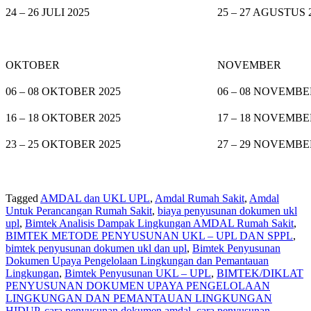
24 – 26 JULI 2025
25 – 27 AGUSTUS 
OKTOBER
NOVEMBER
06 – 08 OKTOBER 2025
06 – 08 NOVEMBE
16 – 18 OKTOBER 2025
17 – 18 NOVEMBE
23 – 25 OKTOBER 2025
27 – 29 NOVEMBE
Tagged
AMDAL dan UKL UPL
,
Amdal Rumah Sakit
,
Amdal
Untuk Perancangan Rumah Sakit
,
biaya penyusunan dokumen ukl
upl
,
Bimtek Analisis Dampak Lingkungan AMDAL Rumah Sakit
,
BIMTEK METODE PENYUSUNAN UKL – UPL DAN SPPL
,
bimtek penyusunan dokumen ukl dan upl
,
Bimtek Penyusunan
Dokumen Upaya Pengelolaan Lingkungan dan Pemantauan
Lingkungan
,
Bimtek Penyusunan UKL – UPL
,
BIMTEK/DIKLAT
PENYUSUNAN DOKUMEN UPAYA PENGELOLAAN
LINGKUNGAN DAN PEMANTAUAN LINGKUNGAN
HIDUP
,
cara penyusunan dokumen amdal
,
cara penyusunan