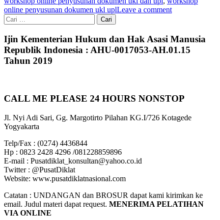
workshop online penyusunan dokumen ukl dan upl
,
workshop
online penyusunan dokumen ukl upl
Leave a comment
Cari
untuk:
Ijin Kementerian Hukum dan Hak Asasi Manusia
Republik Indonesia : AHU-0017053-AH.01.15
Tahun 2019
CALL ME PLEASE 24 HOURS NONSTOP
Jl. Nyi Adi Sari, Gg. Margotirto Pilahan KG.I/726 Kotagede
Yogyakarta
Telp/Fax : (0274) 4436844
Hp : 0823 2428 4296 /081228859896
E-mail : Pusatdiklat_konsultan@yahoo.co.id
Twitter : @PusatDiklat
Website: www.pusatdiklatnasional.com
Catatan : UNDANGAN dan BROSUR dapat kami kirimkan ke
email. Judul materi dapat request.
MENERIMA PELATIHAN
VIA ONLINE