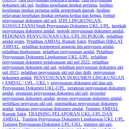
dokumen ukl upl
,
fasilitas kesehatan tingkat pertama
,
fasilitas
kesehatan tingkat pertama milik pemerintah daerah
,
fasilitas
pelayanan kesehatan tingkat pertama kedua dan ketiga
,
format
penyusunan dokumen ukl upl
,
IZIN LINGKUNGAN
,
KONSULTANSI Studi Penyusunan Dokumen UKL-UPL
,
langkah
penyusunan dokumen amdal
,
metode penyusunan dokumen amdal
,
PEDOMAN PENYUSUNAN UKL-UPL ISI POKOK
,
pelatihan
amdal gratis
,
Pelatihan AMDAL Rumah Sakit
,
Pelatihan DIKLAT
AMDAL
,
pelatihan kompetensi anggota tim penyusun amdal
,
pelatihan lingkungan
,
pelatihan penyusunan amdal
,
Pelatihan
Penyusunan Dokumen Lingkungan UKL-UPL
,
pelatihan
penyusunan dokumen pelaksanaan ukl upl 2022
,
pelatihan
penyusunan dokumen ukl upl
,
pelatihan penyusunan dokumen ukl
upl 2023
,
pelatihan penyusunan ukl upl dan dplh
,
penyusunan
dokumen amdal
,
PENYUSUNAN DOKUMEN LINGKUNGAN
( AMDAL | UPL- UKL )
,
penyusunan dokumen ukl dan upl
,
Penyusunan Dokumen UKL-UPL
,
peraturan penyusunan dokumen
amdal
,
peraturan penyusunan dokumen ukl upl
,
prosedur
penyusunan dokumen amdal
,
proses penyusunan dokumen amdal
,
sertifikasi penyusun ukl upl
,
sistematikan penyusunan dokumen
amdal
,
tahapan penyusunan dokumen amdal
,
Training AMDAL
Rumah Sakit
,
TRAINING PELAPORAN UKL-UPL DAN
AMDAL
,
Training Penyusunan Dokumen Lingkungan UKL UPL
,
Training Penyusunan Dokumen UPL-UKL
,
training ukl upl
,