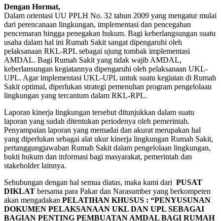
Dengan Hormat,
Dalam orientasi UU PPLH No. 32 tahun 2009 yang mengatur mulai
dari perencanaan lingkungan, implementasi dan pencegahan
pencemaran hingga penegakan hukum. Bagi keberlangsungan suatu
usaha dalam hal ini Rumah Sakit sangat dipengaruhi oleh
pelaksanaan RKL-RPL sebagai ujung tombak implementasi
AMDAL. Bagi Rumah Sakit yang tidak wajib AMDAL,
keberlansungan kegiatannya dipengaruhi oleh pelaksanaan UKL-
UPL. Agar implementasi UKL-UPL untuk suatu kegiatan di Rumah
Sakit optimal, diperlukan strategi pemenuhan program pengelolaan
lingkungan yang tercantum dalam RKL-RPL.
Laporan kinerja lingkungan tersebut ditunjukkan dalam suatu
laporan yang sudah ditentukan periodenya oleh pemerintah.
Penyampaian laporan yang memadai dan akurat merupakan hal
yang diperlukan sebagai alat ukur kinerja lingkungan Rumah Sakit,
pertanggungjawaban Rumah Sakit dalam pengelolaan lingkungan,
bukti hukum dan informasi bagi masyarakat, pemerintah dan
stakeholder lainnya.
Sehubungan dengan hal semua diatas, maka kami dari
PUSAT
DIKLAT
bersama para Pakar dan Narasumber yang berkompeten
akan mengadakan
PELATIHAN KHUSUS : “PENYUSUNAN
DOKUMEN PELAKSANAAN UKL DAN UPL SEBAGAI
BAGIAN PENTING PEMBUATAN AMDAL BAGI RUMAH