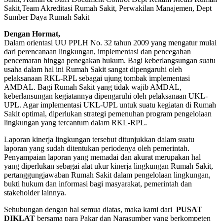
Sakit,Team Akreditasi Rumah Sakit, Perwakilan Manajemen, Dept
Sumber Daya Rumah Sakit
Dengan Hormat,
Dalam orientasi UU PPLH No. 32 tahun 2009 yang mengatur mulai
dari perencanaan lingkungan, implementasi dan pencegahan
pencemaran hingga penegakan hukum. Bagi keberlangsungan suatu
usaha dalam hal ini Rumah Sakit sangat dipengaruhi oleh
pelaksanaan RKL-RPL sebagai ujung tombak implementasi
AMDAL. Bagi Rumah Sakit yang tidak wajib AMDAL,
keberlansungan kegiatannya dipengaruhi oleh pelaksanaan UKL-
UPL. Agar implementasi UKL-UPL untuk suatu kegiatan di Rumah
Sakit optimal, diperlukan strategi pemenuhan program pengelolaan
lingkungan yang tercantum dalam RKL-RPL.
Laporan kinerja lingkungan tersebut ditunjukkan dalam suatu
laporan yang sudah ditentukan periodenya oleh pemerintah.
Penyampaian laporan yang memadai dan akurat merupakan hal
yang diperlukan sebagai alat ukur kinerja lingkungan Rumah Sakit,
pertanggungjawaban Rumah Sakit dalam pengelolaan lingkungan,
bukti hukum dan informasi bagi masyarakat, pemerintah dan
stakeholder lainnya.
Sehubungan dengan hal semua diatas, maka kami dari
PUSAT
DIKLAT
bersama para Pakar dan Narasumber yang berkompeten