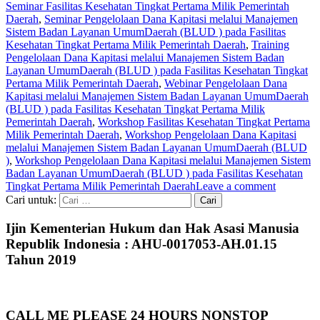
Seminar Fasilitas Kesehatan Tingkat Pertama Milik Pemerintah
Daerah
,
Seminar Pengelolaan Dana Kapitasi melalui Manajemen
Sistem Badan Layanan UmumDaerah (BLUD ) pada Fasilitas
Kesehatan Tingkat Pertama Milik Pemerintah Daerah
,
Training
Pengelolaan Dana Kapitasi melalui Manajemen Sistem Badan
Layanan UmumDaerah (BLUD ) pada Fasilitas Kesehatan Tingkat
Pertama Milik Pemerintah Daerah
,
Webinar Pengelolaan Dana
Kapitasi melalui Manajemen Sistem Badan Layanan UmumDaerah
(BLUD ) pada Fasilitas Kesehatan Tingkat Pertama Milik
Pemerintah Daerah
,
Workshop Fasilitas Kesehatan Tingkat Pertama
Milik Pemerintah Daerah
,
Workshop Pengelolaan Dana Kapitasi
melalui Manajemen Sistem Badan Layanan UmumDaerah (BLUD
)
,
Workshop Pengelolaan Dana Kapitasi melalui Manajemen Sistem
Badan Layanan UmumDaerah (BLUD ) pada Fasilitas Kesehatan
Tingkat Pertama Milik Pemerintah Daerah
Leave a comment
Cari untuk:
Ijin Kementerian Hukum dan Hak Asasi Manusia
Republik Indonesia : AHU-0017053-AH.01.15
Tahun 2019
CALL ME PLEASE 24 HOURS NONSTOP