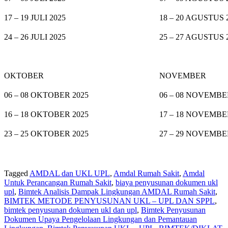
17 – 19 JULI 2025
18 – 20 AGUSTUS 
24 – 26 JULI 2025
25 – 27 AGUSTUS 
OKTOBER
NOVEMBER
06 – 08 OKTOBER 2025
06 – 08 NOVEMBE
16 – 18 OKTOBER 2025
17 – 18 NOVEMBE
23 – 25 OKTOBER 2025
27 – 29 NOVEMBE
Tagged
AMDAL dan UKL UPL
,
Amdal Rumah Sakit
,
Amdal
Untuk Perancangan Rumah Sakit
,
biaya penyusunan dokumen ukl
upl
,
Bimtek Analisis Dampak Lingkungan AMDAL Rumah Sakit
,
BIMTEK METODE PENYUSUNAN UKL – UPL DAN SPPL
,
bimtek penyusunan dokumen ukl dan upl
,
Bimtek Penyusunan
Dokumen Upaya Pengelolaan Lingkungan dan Pemantauan