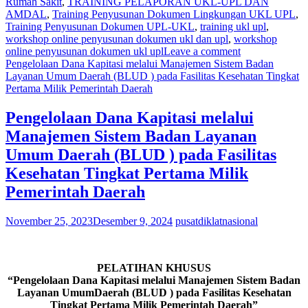
Rumah Sakit
,
TRAINING PELAPORAN UKL-UPL DAN
AMDAL
,
Training Penyusunan Dokumen Lingkungan UKL UPL
,
Training Penyusunan Dokumen UPL-UKL
,
training ukl upl
,
workshop online penyusunan dokumen ukl dan upl
,
workshop
online penyusunan dokumen ukl upl
Leave a comment
Pengelolaan Dana Kapitasi melalui Manajemen Sistem Badan
Layanan Umum Daerah (BLUD ) pada Fasilitas Kesehatan Tingkat
Pertama Milik Pemerintah Daerah
Pengelolaan Dana Kapitasi melalui
Manajemen Sistem Badan Layanan
Umum Daerah (BLUD ) pada Fasilitas
Kesehatan Tingkat Pertama Milik
Pemerintah Daerah
November 25, 2023
Desember 9, 2024
pusatdiklatnasional
PELATIHAN KHUSUS
“Pengelolaan Dana Kapitasi melalui Manajemen Sistem Badan
Layanan UmumDaerah (BLUD ) pada Fasilitas Kesehatan
Tingkat Pertama Milik Pemerintah Daerah”