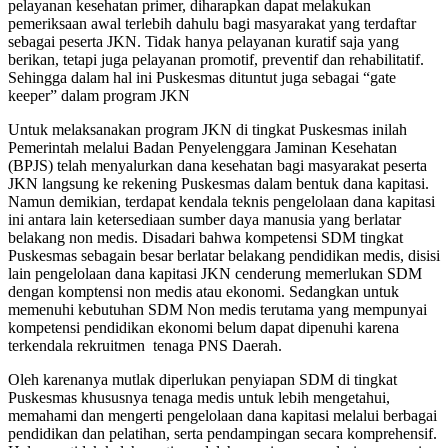
pelayanan kesehatan primer, diharapkan dapat melakukan
pemeriksaan awal terlebih dahulu bagi masyarakat yang terdaftar
sebagai peserta JKN. Tidak hanya pelayanan kuratif saja yang
berikan, tetapi juga pelayanan promotif, preventif dan rehabilitatif.
Sehingga dalam hal ini Puskesmas dituntut juga sebagai “gate
keeper” dalam program JKN
Untuk melaksanakan program JKN di tingkat Puskesmas inilah
Pemerintah melalui Badan Penyelenggara Jaminan Kesehatan
(BPJS) telah menyalurkan dana kesehatan bagi masyarakat peserta
JKN langsung ke rekening Puskesmas dalam bentuk dana kapitasi.
Namun demikian, terdapat kendala teknis pengelolaan dana kapitasi
ini antara lain ketersediaan sumber daya manusia yang berlatar
belakang non medis. Disadari bahwa kompetensi SDM tingkat
Puskesmas sebagain besar berlatar belakang pendidikan medis, disisi
lain pengelolaan dana kapitasi JKN cenderung memerlukan SDM
dengan komptensi non medis atau ekonomi. Sedangkan untuk
memenuhi kebutuhan SDM Non medis terutama yang mempunyai
kompetensi pendidikan ekonomi belum dapat dipenuhi karena
terkendala rekruitmen tenaga PNS Daerah.
Oleh karenanya mutlak diperlukan penyiapan SDM di tingkat
Puskesmas khususnya tenaga medis untuk lebih mengetahui,
memahami dan mengerti pengelolaan dana kapitasi melalui berbagai
pendidikan dan pelatihan, serta pendampingan secara komprehensif.