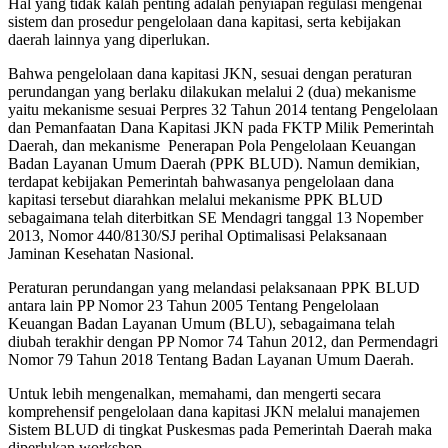
Hal yang tidak kalah penting adalah penyiapan regulasi mengenai
sistem dan prosedur pengelolaan dana kapitasi, serta kebijakan
daerah lainnya yang diperlukan.
Bahwa pengelolaan dana kapitasi JKN, sesuai dengan peraturan
perundangan yang berlaku dilakukan melalui 2 (dua) mekanisme
yaitu mekanisme sesuai Perpres 32 Tahun 2014 tentang Pengelolaan
dan Pemanfaatan Dana Kapitasi JKN pada FKTP Milik Pemerintah
Daerah, dan mekanisme Penerapan Pola Pengelolaan Keuangan
Badan Layanan Umum Daerah (PPK BLUD). Namun demikian,
terdapat kebijakan Pemerintah bahwasanya pengelolaan dana
kapitasi tersebut diarahkan melalui mekanisme PPK BLUD
sebagaimana telah diterbitkan SE Mendagri tanggal 13 Nopember
2013, Nomor 440/8130/SJ perihal Optimalisasi Pelaksanaan
Jaminan Kesehatan Nasional.
Peraturan perundangan yang melandasi pelaksanaan PPK BLUD
antara lain PP Nomor 23 Tahun 2005 Tentang Pengelolaan
Keuangan Badan Layanan Umum (BLU), sebagaimana telah
diubah terakhir dengan PP Nomor 74 Tahun 2012, dan Permendagri
Nomor 79 Tahun 2018 Tentang Badan Layanan Umum Daerah.
Untuk lebih mengenalkan, memahami, dan mengerti secara
komprehensif pengelolaan dana kapitasi JKN melalui manajemen
Sistem BLUD di tingkat Puskesmas pada Pemerintah Daerah maka
diperlukan workshop