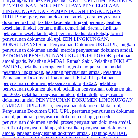
Lingkungan
,
Bimtek Penyusunan UKL – UPL
,
BIMTEK/DIKLAT
PENYUSUNAN DOKUMEN UPAYA PENGELOLAAN
LINGKUNGAN DAN PEMANTAUAN LINGKUNGAN
HIDUP
,
cara penyusunan dokumen amdal
,
cara penyusunan
dokumen ukl upl
,
fasilitas kesehatan tingkat pertama
,
fasilitas
kesehatan tingkat pertama milik pemerintah daerah
,
fasilitas
pelayanan kesehatan tingkat pertama kedua dan ketiga
,
format
penyusunan dokumen ukl upl
,
IZIN LINGKUNGAN
,
KONSULTANSI Studi Penyusunan Dokumen UKL-UPL
,
langkah
penyusunan dokumen amdal
,
metode penyusunan dokumen amdal
,
PEDOMAN PENYUSUNAN UKL-UPL ISI POKOK
,
pelatihan
amdal gratis
,
Pelatihan AMDAL Rumah Sakit
,
Pelatihan DIKLAT
AMDAL
,
pelatihan kompetensi anggota tim penyusun amdal
,
pelatihan lingkungan
,
pelatihan penyusunan amdal
,
Pelatihan
Penyusunan Dokumen Lingkungan UKL-UPL
,
pelatihan
penyusunan dokumen pelaksanaan ukl upl 2022
,
pelatihan
penyusunan dokumen ukl upl
,
pelatihan penyusunan dokumen ukl
upl 2023
,
pelatihan penyusunan ukl upl dan dplh
,
penyusunan
dokumen amdal
,
PENYUSUNAN DOKUMEN LINGKUNGAN
( AMDAL | UPL- UKL )
,
penyusunan dokumen ukl dan upl
,
Penyusunan Dokumen UKL-UPL
,
peraturan penyusunan dokumen
amdal
,
peraturan penyusunan dokumen ukl upl
,
prosedur
penyusunan dokumen amdal
,
proses penyusunan dokumen amdal
,
sertifikasi penyusun ukl upl
,
sistematikan penyusunan dokumen
amdal
,
tahapan penyusunan dokumen amdal
,
Training AMDAL