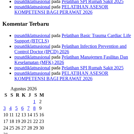
pusatdiklatnasional
pada
Pelatihan SPI Rumah Sakit 2025
pusatdiklatnasional
pada
PELATIHAN ASESOR
KOMPETENSI BAGI PERAWAT 2026
Komentar Terbaru
pusatdiklatnasional
pada
Pelatihan Basic Trauma Cardiac Life
Support (BTCLS)
pusatdiklatnasional
pada
Pelatihan Infection Prevention and
Control Doctor (IPCD) 2026
pusatdiklatnasional
pada
Pelatihan Manajemen Fasilitas Dan
Keselamatan (MFK) 2026
pusatdiklatnasional
pada
Pelatihan SPI Rumah Sakit 2025
pusatdiklatnasional
pada
PELATIHAN ASESOR
KOMPETENSI BAGI PERAWAT 2026
Agustus 2026
S
S
R
K
J
S
M
1
2
3
4
5
6
7
8
9
10
11
12
13
14
15
16
17
18
19
20
21
22
23
24
25
26
27
28
29
30