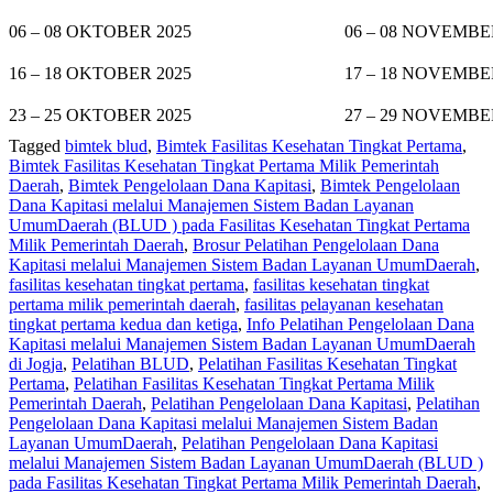
06 – 08 OKTOBER 2025
06 – 08 NOVEMBE
16 – 18 OKTOBER 2025
17 – 18 NOVEMBE
23 – 25 OKTOBER 2025
27 – 29 NOVEMBE
Tagged
bimtek blud
,
Bimtek Fasilitas Kesehatan Tingkat Pertama
,
Bimtek Fasilitas Kesehatan Tingkat Pertama Milik Pemerintah
Daerah
,
Bimtek Pengelolaan Dana Kapitasi
,
Bimtek Pengelolaan
Dana Kapitasi melalui Manajemen Sistem Badan Layanan
UmumDaerah (BLUD ) pada Fasilitas Kesehatan Tingkat Pertama
Milik Pemerintah Daerah
,
Brosur Pelatihan Pengelolaan Dana
Kapitasi melalui Manajemen Sistem Badan Layanan UmumDaerah
,
fasilitas kesehatan tingkat pertama
,
fasilitas kesehatan tingkat
pertama milik pemerintah daerah
,
fasilitas pelayanan kesehatan
tingkat pertama kedua dan ketiga
,
Info Pelatihan Pengelolaan Dana
Kapitasi melalui Manajemen Sistem Badan Layanan UmumDaerah
di Jogja
,
Pelatihan BLUD
,
Pelatihan Fasilitas Kesehatan Tingkat
Pertama
,
Pelatihan Fasilitas Kesehatan Tingkat Pertama Milik
Pemerintah Daerah
,
Pelatihan Pengelolaan Dana Kapitasi
,
Pelatihan
Pengelolaan Dana Kapitasi melalui Manajemen Sistem Badan
Layanan UmumDaerah
,
Pelatihan Pengelolaan Dana Kapitasi
melalui Manajemen Sistem Badan Layanan UmumDaerah (BLUD )
pada Fasilitas Kesehatan Tingkat Pertama Milik Pemerintah Daerah
,