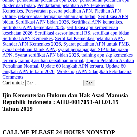
dokter dan bidan
,
Pendaftaran pelatihan APN terakreditasi
Kemenkes
,
Persyaratan peserta pelatihan APN
,
Pletihan APN
Online
,
rekomendasi tempat pelatihan apn bidan
,
Sertifikasi APN
bidan
,
Sertifikasi APN bidan 2026
,
Sertifikasi APN kemenkes
,
Sertifikasi APN kemenkes 2026
,
sertifikasi apn kementerian
kesehatan 2026
,
Sertifikasi asesor internal RS
,
sertifikat apn bidan
,
Sertifikat APN Kemenkes
,
Sertifikat Kemenkes pelatihan APN
,
Standar APN Kemenkes 2026
,
Syarat pelatihan APN untuk PMB
,
syarat pelatihan klinik APN
,
syarat perpanjangan SIP bidan pakai
APN
,
Syarat sertifikat APN bidan 2026
,
training apn skp kemenkes
terbaru
,
training asuhan persalinan normal
,
Tujuan Pelatihan Asuhan
Persalinan Normal
,
Update 60 langkah APN terbaru
,
Update 60
langkah APN terbaru 2026
,
Workshop APN 5 langkah kebidanan
3
Comments
Cari untuk:
Ijin Kementerian Hukum dan Hak Asasi Manusia
Republik Indonesia : AHU-0017053-AH.01.15
Tahun 2019
CALL ME PLEASE 24 HOURS NONSTOP