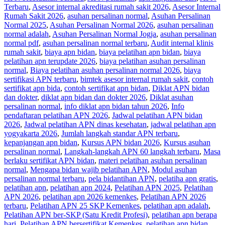
Terbaru
,
Asesor internal akreditasi rumah sakit 2026
,
Asesor Internal
Rumah Sakit 2026
,
asuhan persalinan normal
,
Asuhan Persalinan
Normal 2025
,
Asuhan Persalinan Normal 2026
,
asuhan persalinan
normal adalah
,
Asuhan Persalinan Normal Jogja
,
asuhan persalinan
normal pdf
,
asuhan persalinan normal terbaru
,
Audit internal klinis
rumah sakit
,
biaya apn bidan
,
biaya pelatihan apn bidan
,
biaya
pelatihan apn terupdate 2026
,
biaya pelatihan asuhan persalinan
normal
,
Biaya pelatihan asuhan persalinan normal 2026
,
biaya
sertifikasi APN terbaru
,
bimtek asesor internal rumah sakit
,
contoh
sertifikat apn bida
,
contoh sertifikat apn bidan
,
Diklat APN bidan
dan dokter
,
diklat apn bidan dan dokter 2026
,
Diklat asuhan
persalinan normal
,
info diklat apn bidan tahun 2026
,
Info
pendaftaran pelatihan APN 2026
,
Jadwal pelatihan APN bidan
2026
,
Jadwal pelatihan APN dinas kesehatan
,
jadwal pelatihan apn
yogyakarta 2026
,
Jumlah langkah standar APN terbaru
,
kepanjangan apn bidan
,
Kursus APN bidan 2026
,
Kursus asuhan
persalinan normal
,
Langkah-langkah APN 60 langkah terbaru
,
Masa
berlaku sertifikat APN bidan
,
materi pelatihan asuhan persalinan
normal
,
Mengapa bidan wajib pelatihan APN
,
Modul asuhan
persalinan normal terbaru
,
pela bidantihan APN
,
pelatiha apn gratis
,
pelatihan apn
,
pelatihan apn 2024
,
Pelatihan APN 2025
,
Pelatihan
APN 2026
,
pelatihan apn 2026 kemenkes
,
Pelatihan APN 2026
terbaru
,
Pelatihan APN 25 SKP Kemenkes
,
pelatihan apn adalah
,
Pelatihan APN ber-SKP (Satu Kredit Profesi)
,
pelatihan apn berapa
hari
,
Pelatihan APN bersertifikat Kemenkes
,
pelatihan apn bidan
,