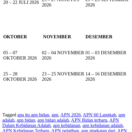
20 – 22 JULI 2026
2026
2026
OKTOBER
NOVEMBER
DESEMBER
05 – 07
02 – 04 NOVEMBER
01 – 03 DESEMBER
OKTOBER 2026
2026
2026
25 – 28
23 – 25 NOVEMBER
14 – 16 DESEMBER
OKTOBER 2026
2026
2026
Tagged
apa itu apn bidan
,
apn
,
APN 2026
,
APN 60 Langkah
,
apn
adalah
,
apn bidan
,
apn bidan adalah
,
APN Bidan terbaru
,
APN
Dalam Kebidanan Adalah
,
apn kebidanan
,
apn kebidanan adalah
,
APN Kebidanan Terbaru
,
APN pelatihan
,
apn singkatan dari
,
APN