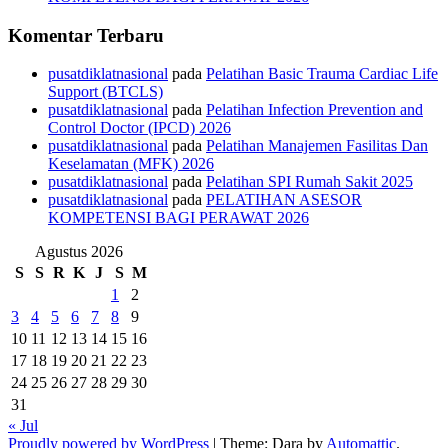
Komentar Terbaru
pusatdiklatnasional
pada
Pelatihan Basic Trauma Cardiac Life
Support (BTCLS)
pusatdiklatnasional
pada
Pelatihan Infection Prevention and
Control Doctor (IPCD) 2026
pusatdiklatnasional
pada
Pelatihan Manajemen Fasilitas Dan
Keselamatan (MFK) 2026
pusatdiklatnasional
pada
Pelatihan SPI Rumah Sakit 2025
pusatdiklatnasional
pada
PELATIHAN ASESOR
KOMPETENSI BAGI PERAWAT 2026
Agustus 2026
S
S
R
K
J
S
M
1
2
3
4
5
6
7
8
9
10
11
12
13
14
15
16
17
18
19
20
21
22
23
24
25
26
27
28
29
30
31
« Jul
Proudly powered by WordPress
|
Theme: Dara by
Automattic
.