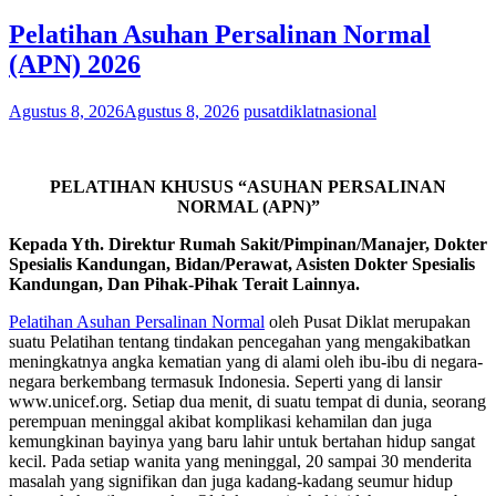
Pelatihan Asuhan Persalinan Normal
(APN) 2026
Agustus 8, 2026
Agustus 8, 2026
pusatdiklatnasional
PELATIHAN KHUSUS
“ASUHAN PERSALINAN
NORMAL (APN)”
Kepada Yth.
Direktur Rumah Sakit/Pimpinan/Manajer, Dokter
Spesialis Kandungan, Bidan/Perawat, Asisten Dokter Spesialis
Kandungan, Dan Pihak-Pihak Terait Lainnya.
Pelatihan Asuhan Persalinan Normal
oleh Pusat Diklat merupakan
suatu Pelatihan tentang tindakan pencegahan yang mengakibatkan
meningkatnya angka kematian yang di alami oleh ibu-ibu di negara-
negara berkembang termasuk Indonesia. Seperti yang di lansir
www.unicef.org. Setiap dua menit, di suatu tempat di dunia, seorang
perempuan meninggal akibat komplikasi kehamilan dan juga
kemungkinan bayinya yang baru lahir untuk bertahan hidup sangat
kecil. Pada setiap wanita yang meninggal, 20 sampai 30 menderita
masalah yang signifikan dan juga kadang-kadang seumur hidup