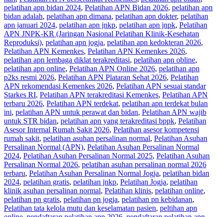
pelatihan apn bidan 2024
,
Pelatihan APN Bidan 2026
,
pelatihan apn
bidan adalah
,
pelatihan apn dimana
,
pelatihan apn dokter
,
pelatihan
apn januari 2024
,
pelatihan apn jnkp
,
pelatihan apn jnpk
,
Pelatihan
APN JNPK-KR (Jaringan Nasional Pelatihan Klinik-Kesehatan
Reproduksi)
,
pelatihan apn jogja
,
pelatihan apn kedokteran 2026
,
Pelatihan APN Kemenkes
,
Pelatihan APN Kemenkes 2026
,
pelatihan apn lembaga diklat terakreditasi
,
pelatihan apn obline
,
pelatihan apn online
,
Pelatihan APN Online 2026
,
pelatihan apn
p2ks resmi 2026
,
Pelatihan APN Plataran Sehat 2026
,
Pelatihan
APN rekomendasi Kemenkes 2026
,
Pelatihan APN sesuai standar
Starkes RI
,
Pelatihan APN terakreditasi Kemenkes
,
Pelatihan APN
terbaru 2026
,
Pelatihan APN terdekat
,
pelatihan apn terdekat bulan
ini
,
pelatihan APN untuk perawat dan bidan
,
Pelatihan APN wajib
untuk STR bidan
,
pelatihan apn yang terakreditasi bppk
,
Pelatihan
Asesor Internal Rumah Sakit 2026
,
Pelatihan asesor kompetensi
rumah sakit
,
pelatihan asuhan persalinan normal
,
Pelatihan Asuhan
Persalinan Normal (APN)
,
Pelatihan Asuhan Persalinan Normal
2024
,
Pelatihan Asuhan Persalinan Normal 2025
,
Pelatihan Asuhan
Persalinan Normal 2026
,
pelatihan asuhan persalinan normal 2026
terbaru
,
Pelatihan Asuhan Persalinan Normal Jogja
,
pelatihan bidan
2024
,
pelatihan gratis
,
pelatihan jnkp
,
Pelatihan Jogja
,
pelatihan
klinik asuhan persalinan normal
,
Pelatihan klinis
,
pelatihan online
,
pelatihan pn gratis
,
pelatihan pn jogja
,
pelatihan pn kebidanan
,
Pelatihan tata kelola mutu dan keselamatan pasien
,
peltihan apn
online
,
pendaftaran pelatihan apn 2026
,
pendaftaran pelatihan apn