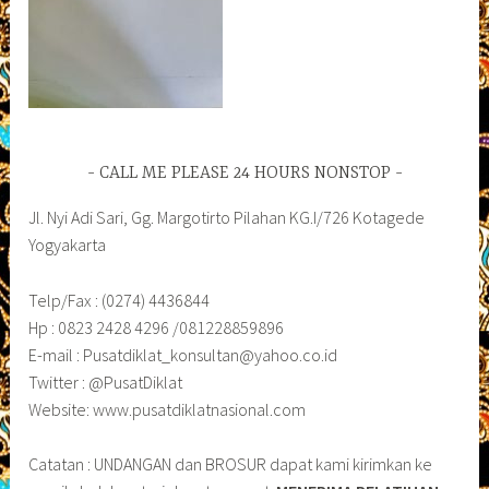
CALL ME PLEASE 24 HOURS NONSTOP
Jl. Nyi Adi Sari, Gg. Margotirto Pilahan KG.I/726 Kotagede
Yogyakarta
Telp/Fax : (0274) 4436844
Hp : 0823 2428 4296 /081228859896
E-mail : Pusatdiklat_konsultan@yahoo.co.id
Twitter : @PusatDiklat
Website: www.pusatdiklatnasional.com
Catatan : UNDANGAN dan BROSUR dapat kami kirimkan ke