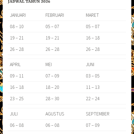
JADWAL TAHUN 2026
JANUARI
FEBRUARI
MARET
08 – 10
05 – 07
05 – 07
19 – 21
19 – 21
16 – 18
26 – 28
26 – 28
26 – 28
APRIL
MEI
JUNI
09 – 11
07 – 09
03 – 05
16 – 18
18 – 20
11 – 13
23 – 25
28 – 30
22 – 24
JULI
AGUSTUS
SEPTEMBER
06 – 08
06 – 08
07 – 09