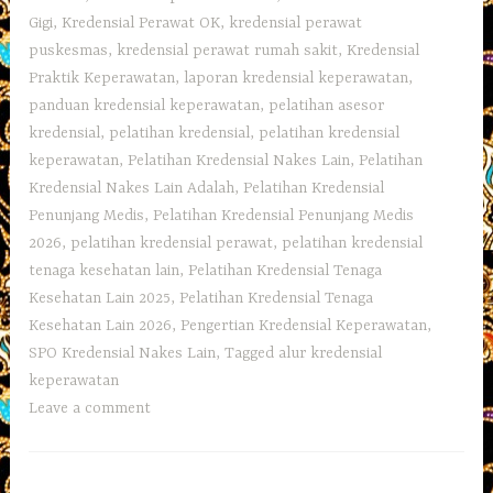
Gigi
,
Kredensial Perawat OK
,
kredensial perawat
puskesmas
,
kredensial perawat rumah sakit
,
Kredensial
Praktik Keperawatan
,
laporan kredensial keperawatan
,
panduan kredensial keperawatan
,
pelatihan asesor
kredensial
,
pelatihan kredensial
,
pelatihan kredensial
keperawatan
,
Pelatihan Kredensial Nakes Lain
,
Pelatihan
Kredensial Nakes Lain Adalah
,
Pelatihan Kredensial
Penunjang Medis
,
Pelatihan Kredensial Penunjang Medis
2026
,
pelatihan kredensial perawat
,
pelatihan kredensial
tenaga kesehatan lain
,
Pelatihan Kredensial Tenaga
Kesehatan Lain 2025
,
Pelatihan Kredensial Tenaga
Kesehatan Lain 2026
,
Pengertian Kredensial Keperawatan
,
SPO Kredensial Nakes Lain
,
Tagged alur kredensial
keperawatan
Leave a comment