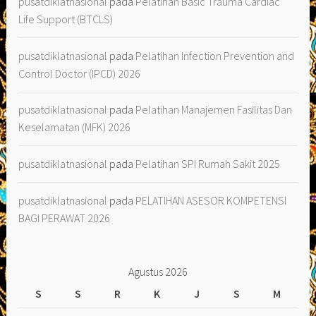
pusatdiklatnasional
pada
Pelatihan Basic Trauma Cardiac
Life Support (BTCLS)
pusatdiklatnasional
pada
Pelatihan Infection Prevention and
Control Doctor (IPCD) 2026
pusatdiklatnasional
pada
Pelatihan Manajemen Fasilitas Dan
Keselamatan (MFK) 2026
pusatdiklatnasional
pada
Pelatihan SPI Rumah Sakit 2025
pusatdiklatnasional
pada
PELATIHAN ASESOR KOMPETENSI
BAGI PERAWAT 2026
Agustus 2026
S
S
R
K
J
S
M