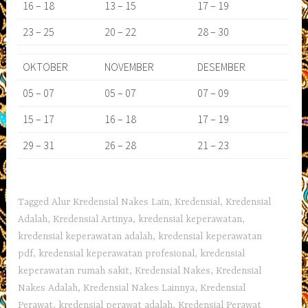
16 – 18
13 – 15
17 – 19
23 – 25
20 – 22
28 – 30
OKTOBER
NOVEMBER
DESEMBER
05 – 07
05 – 07
07 – 09
15 – 17
16 – 18
17 – 19
29 – 31
26 – 28
21 – 23
Tagged
Alur Kredensial Nakes Lain
,
Kredensial
,
Kredensial
Adalah
,
Kredensial Artinya
,
kredensial keperawatan
,
kredensial keperawatan adalah
,
kredensial keperawatan
pdf
,
kredensial keperawatan profesional
,
kredensial
keperawatan rumah sakit
,
Kredensial Nakes
,
Kredensial
Nakes Adalah
,
Kredensial Nakes Lainnya
,
Kredensial
Perawat
,
kredensial perawat adalah
,
Kredensial Perawat