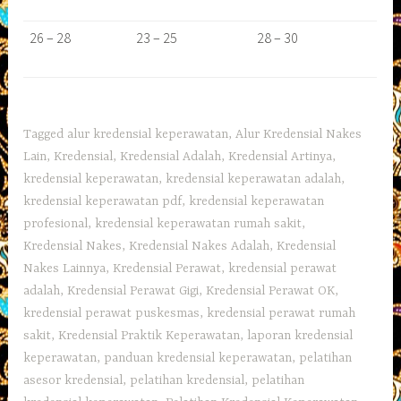
26 – 28
23 – 25
28 – 30
Tagged
alur kredensial keperawatan
,
Alur Kredensial Nakes
Lain
,
Kredensial
,
Kredensial Adalah
,
Kredensial Artinya
,
kredensial keperawatan
,
kredensial keperawatan adalah
,
kredensial keperawatan pdf
,
kredensial keperawatan
profesional
,
kredensial keperawatan rumah sakit
,
Kredensial Nakes
,
Kredensial Nakes Adalah
,
Kredensial
Nakes Lainnya
,
Kredensial Perawat
,
kredensial perawat
adalah
,
Kredensial Perawat Gigi
,
Kredensial Perawat OK
,
kredensial perawat puskesmas
,
kredensial perawat rumah
sakit
,
Kredensial Praktik Keperawatan
,
laporan kredensial
keperawatan
,
panduan kredensial keperawatan
,
pelatihan
asesor kredensial
,
pelatihan kredensial
,
pelatihan