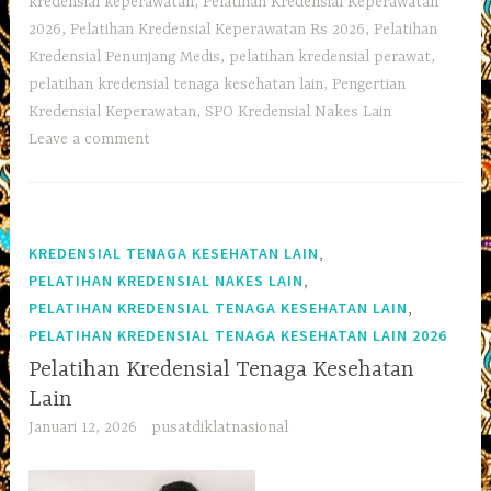
kredensial keperawatan
,
Pelatihan Kredensial Keperawatan
2026
,
Pelatihan Kredensial Keperawatan Rs 2026
,
Pelatihan
Kredensial Penunjang Medis
,
pelatihan kredensial perawat
,
pelatihan kredensial tenaga kesehatan lain
,
Pengertian
Kredensial Keperawatan
,
SPO Kredensial Nakes Lain
Leave a comment
,
KREDENSIAL TENAGA KESEHATAN LAIN
,
PELATIHAN KREDENSIAL NAKES LAIN
,
PELATIHAN KREDENSIAL TENAGA KESEHATAN LAIN
PELATIHAN KREDENSIAL TENAGA KESEHATAN LAIN 2026
Pelatihan Kredensial Tenaga Kesehatan
Lain
Januari 12, 2026
pusatdiklatnasional