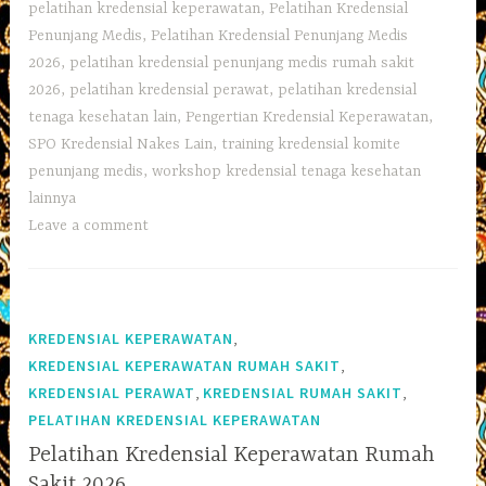
pelatihan kredensial keperawatan
,
Pelatihan Kredensial
Penunjang Medis
,
Pelatihan Kredensial Penunjang Medis
2026
,
pelatihan kredensial penunjang medis rumah sakit
2026
,
pelatihan kredensial perawat
,
pelatihan kredensial
tenaga kesehatan lain
,
Pengertian Kredensial Keperawatan
,
SPO Kredensial Nakes Lain
,
training kredensial komite
penunjang medis
,
workshop kredensial tenaga kesehatan
lainnya
Leave a comment
,
KREDENSIAL KEPERAWATAN
,
KREDENSIAL KEPERAWATAN RUMAH SAKIT
,
,
KREDENSIAL PERAWAT
KREDENSIAL RUMAH SAKIT
PELATIHAN KREDENSIAL KEPERAWATAN
Pelatihan Kredensial Keperawatan Rumah
Sakit 2026