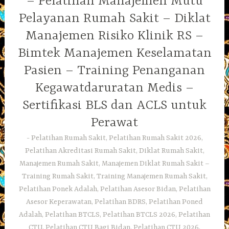
– Pelatihan Manajemen Mutu
Pelayanan Rumah Sakit – Diklat
Manajemen Risiko Klinik RS –
Bimtek Manajemen Keselamatan
Pasien – Training Penanganan
Kegawatdaruratan Medis –
Sertifikasi BLS dan ACLS untuk
Perawat
Pelatihan Rumah Sakit, Pelatihan Rumah Sakit 2026,
Pelatihan Akreditasi Rumah Sakit, Diklat Rumah Sakit,
Manajemen Rumah Sakit, Manajemen Diklat Rumah Sakit –
Training Rumah Sakit, Training Manajemen Rumah Sakit,
Pelatihan Ponek Adalah, Pelatihan Asesor Bidan, Pelatihan
Asesor Keperawatan, Pelatihan BDRS, Pelatihan Poned
Adalah, Pelatihan BTCLS, Pelatihan BTCLS 2026, Pelatihan
CTU, Pelatihan CTU Bagi Bidan, Pelatihan CTU 2026,