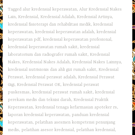
Tagged
alur kredensial keperawatan
,
Alur Kredensial Nakes
Lain
,
Kredensial
,
Kredensial Adalah
,
Kredensial Artinya
,
kredensial fisioterapi dan rehabilitasi medik
,
kredensial
keperawatan
,
kredensial keperawatan adalah
,
kredensial
keperawatan pdf
,
kredensial keperawatan profesional
,
kredensial keperawatan rumah sakit
,
kredensial
laboratorium dan radiografer rumah sakit
,
Kredensial
Nakes
,
Kredensial Nakes Adalah
,
Kredensial Nakes Lainnya
,
kredensial nutrisionis dan ahli gizi rumah sakit
,
Kredensial
Perawat
,
kredensial perawat adalah
,
Kredensial Perawat
Gigi
,
Kredensial Perawat OK
,
kredensial perawat
puskesmas
,
kredensial perawat rumah sakit
,
kredensial
perekam medis dan teknisi darah
,
Kredensial Praktik
Keperawatan
,
kredensial tenaga kefarmasian apoteker rs
,
laporan kredensial keperawatan
,
panduan kredensial
keperawatan
,
pelatihan asesmen kompetensi penunjang
medis
,
pelatihan asesor kredensial
,
pelatihan kredensial
,