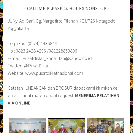
CALL ME PLEASE 24 HOURS NONSTOP
Jl. Nyi Adi Sari, Gg. Margotirto Pilahan KG.I/726 Kotagede
Yogyakarta
Telp/Fax : (0274) 4436844
Hp : 0823 2428 4296 /081228859896
E-mail : Pusatdiklat_konsultan@yahoo.co.id
Twitter : @PusatDiklat
Website: www.pusatdiklatnasional.com
Catatan : UNDANGAN dan BROSUR dapat kami kirimkan ke
email. Judul materi dapat request.
MENERIMA PELATIHAN
VIA ONLINE