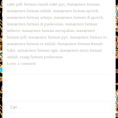
sakit pdf
,
farmasi rumah sakit ppt
,
Manajemen Farmasi
,
manajemen farmasi adalah
,
manajemen farmasi apotek
,
manajemen farmasi artinya
,
manajemen farmasi di apotek
,
manajemen farmasi di puskesmas
,
manajemen farmasi
industri
,
manajemen farmasi merupakan
,
manajemen
farmasi pdf
,
manajemen farmasi ppt
,
manajemen farmasi rs
,
manajemen farmasi rs adalah
,
Manajemen Farmasi Rumah
Sakit
,
manajemen farmasi ugm
,
manajemen mutu farmasi
adalah
,
ruang farmasi puskesmas
Leave a comment
Cari
untuk: