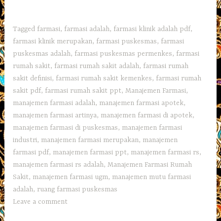
Tagged
farmasi
,
farmasi adalah
,
farmasi klinik adalah pdf
,
farmasi klinik merupakan
,
farmasi puskesmas
,
farmasi
puskesmas adalah
,
farmasi puskesmas permenkes
,
farmasi
rumah sakit
,
farmasi rumah sakit adalah
,
farmasi rumah
sakit definisi
,
farmasi rumah sakit kemenkes
,
farmasi rumah
sakit pdf
,
farmasi rumah sakit ppt
,
Manajemen Farmasi
,
manajemen farmasi adalah
,
manajemen farmasi apotek
,
manajemen farmasi artinya
,
manajemen farmasi di apotek
,
manajemen farmasi di puskesmas
,
manajemen farmasi
industri
,
manajemen farmasi merupakan
,
manajemen
farmasi pdf
,
manajemen farmasi ppt
,
manajemen farmasi rs
,
manajemen farmasi rs adalah
,
Manajemen Farmasi Rumah
Sakit
,
manajemen farmasi ugm
,
manajemen mutu farmasi
adalah
,
ruang farmasi puskesmas
Leave a comment