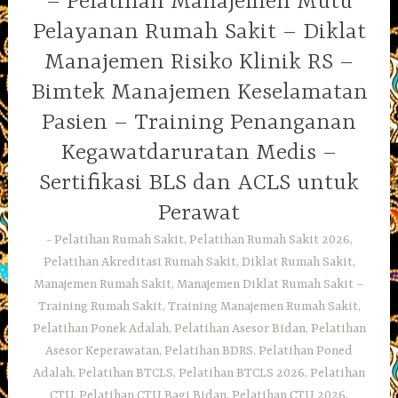
– Pelatihan Manajemen Mutu
Pelayanan Rumah Sakit – Diklat
Manajemen Risiko Klinik RS –
Bimtek Manajemen Keselamatan
Pasien – Training Penanganan
Kegawatdaruratan Medis –
Sertifikasi BLS dan ACLS untuk
Perawat
Pelatihan Rumah Sakit, Pelatihan Rumah Sakit 2026,
Pelatihan Akreditasi Rumah Sakit, Diklat Rumah Sakit,
Manajemen Rumah Sakit, Manajemen Diklat Rumah Sakit –
Training Rumah Sakit, Training Manajemen Rumah Sakit,
Pelatihan Ponek Adalah, Pelatihan Asesor Bidan, Pelatihan
Asesor Keperawatan, Pelatihan BDRS, Pelatihan Poned
Adalah, Pelatihan BTCLS, Pelatihan BTCLS 2026, Pelatihan
CTU, Pelatihan CTU Bagi Bidan, Pelatihan CTU 2026,