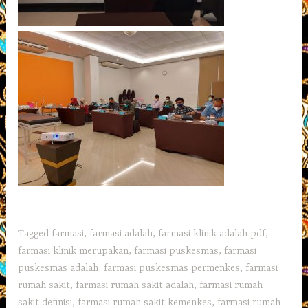
Tagged
farmasi
,
farmasi adalah
,
farmasi klinik adalah pdf
,
farmasi klinik merupakan
,
farmasi puskesmas
,
farmasi
puskesmas adalah
,
farmasi puskesmas permenkes
,
farmasi
rumah sakit
,
farmasi rumah sakit adalah
,
farmasi rumah
sakit definisi
,
farmasi rumah sakit kemenkes
,
farmasi rumah