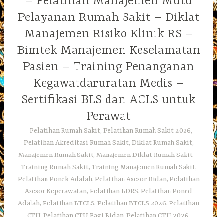
– Pelatihan Manajemen Mutu
Pelayanan Rumah Sakit – Diklat
Manajemen Risiko Klinik RS –
Bimtek Manajemen Keselamatan
Pasien – Training Penanganan
Kegawatdaruratan Medis –
Sertifikasi BLS dan ACLS untuk
Perawat
Pelatihan Rumah Sakit, Pelatihan Rumah Sakit 2026,
Pelatihan Akreditasi Rumah Sakit, Diklat Rumah Sakit,
Manajemen Rumah Sakit, Manajemen Diklat Rumah Sakit –
Training Rumah Sakit, Training Manajemen Rumah Sakit,
Pelatihan Ponek Adalah, Pelatihan Asesor Bidan, Pelatihan
Asesor Keperawatan, Pelatihan BDRS, Pelatihan Poned
Adalah, Pelatihan BTCLS, Pelatihan BTCLS 2026, Pelatihan
CTU, Pelatihan CTU Bagi Bidan, Pelatihan CTU 2026,