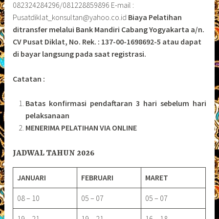
082324284296/081228859896 E-mail :
Pusatdiklat_konsultan@yahoo.co.id
Biaya Pelatihan
ditransfer melalui Bank Mandiri Cabang Yogyakarta a/n.
CV Pusat Diklat, No. Rek. : 137-00-1698692-5 atau dapat
di bayar langsung pada saat registrasi.
Catatan :
Batas konfirmasi pendaftaran 3 hari sebelum hari
pelaksanaan
MENERIMA PELATIHAN VIA ONLINE
JADWAL TAHUN 2026
JANUARI
FEBRUARI
MARET
08 – 10
05 – 07
05 – 07
19 – 21
19 – 21
16 – 18