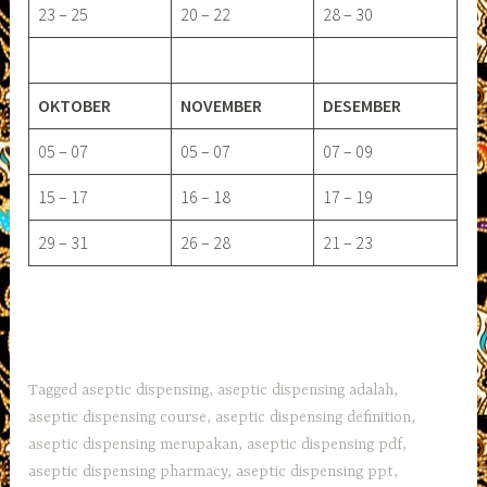
23 – 25
20 – 22
28 – 30
OKTOBER
NOVEMBER
DESEMBER
05 – 07
05 – 07
07 – 09
15 – 17
16 – 18
17 – 19
29 – 31
26 – 28
21 – 23
Tagged
aseptic dispensing
,
aseptic dispensing adalah
,
aseptic dispensing course
,
aseptic dispensing definition
,
aseptic dispensing merupakan
,
aseptic dispensing pdf
,
aseptic dispensing pharmacy
,
aseptic dispensing ppt
,