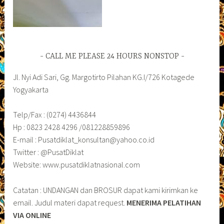
CALL ME PLEASE 24 HOURS NONSTOP
Jl. Nyi Adi Sari, Gg. Margotirto Pilahan KG.I/726 Kotagede
Yogyakarta
Telp/Fax : (0274) 4436844
Hp : 0823 2428 4296 /081228859896
E-mail : Pusatdiklat_konsultan@yahoo.co.id
Twitter : @PusatDiklat
Website: www.pusatdiklatnasional.com
Catatan : UNDANGAN dan BROSUR dapat kami kirimkan ke
email. Judul materi dapat request.
MENERIMA PELATIHAN
VIA ONLINE