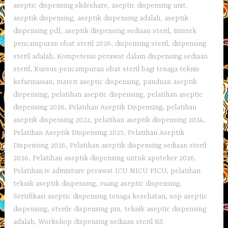
aseptic dispensing slideshare
,
aseptic dispensing unit
,
aseptik dispensing
,
aseptik dispensing adalah
,
aseptik
dispensing pdf
,
aseptik dispensing sediaan steril
,
Bimtek
pencampuran obat steril 2026
,
dispensing steril
,
dispensing
steril adalah
,
Kompetensi perawat dalam dispensing sediaan
steril
,
Kursus pencampuran obat steril bagi tenaga teknis
kefarmasian
,
materi aseptic dispensing
,
panduan aseptik
dispensing
,
pelatihan aseptic dispensing
,
pelatihan aseptic
dispensing 2026
,
Pelatihan Aseptik Dispensing
,
pelatihan
aseptik dispensing 2022
,
pelatihan aseptik dispensing 2024
,
Pelatihan Aseptik Dispensing 2025
,
Pelatihan Aseptik
Dispensing 2026
,
Pelatihan aseptik dispensing sediaan steril
2026
,
Pelatihan aseptik dispensing untuk apoteker 2026
,
Pelatihan iv admixture perawat ICU NICU PICU
,
pelatihan
teknik aseptik dispensing
,
ruang aseptic dispensing
,
Sertifikasi aseptic dispensing tenaga kesehatan
,
sop aseptic
dispensing
,
sterile dispensing pin
,
teknik aseptic dispensing
adalah
,
Workshop dispensing sediaan steril RS