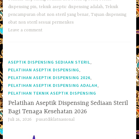
dispensing pin
,
teknik aseptic dispensing adalah
,
Teknik
pencampuran obat non steril yang benar
,
Tujuan dispensing
obat non steril sesuai permenkes
Leave a comment
,
ASEPTIK DISPENSING SEDIAAN STERIL
,
PELATIHAN ASEPTIK DISPENSING
,
PELATIHAN ASEPTIK DISPENSING 2026
,
PELATIHAN ASEPTIK DISPENSING ADALAH
PELATIHAN TEKNIK ASEPTIK DISPENSING
Pelatihan Aseptik Dispensing Sediaan Steril
Bagi Tenaga Kesehatan 2026
Juli 24, 2026
pusatdiklatnasional