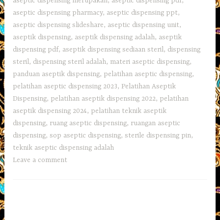
aseptic dispensing merupakan
,
aseptic dispensing pdf
,
aseptic dispensing pharmacy
,
aseptic dispensing ppt
,
aseptic dispensing slideshare
,
aseptic dispensing unit
,
aseptik dispensing
,
aseptik dispensing adalah
,
aseptik
dispensing pdf
,
aseptik dispensing sediaan steril
,
dispensing
steril
,
dispensing steril adalah
,
materi aseptic dispensing
,
panduan aseptik dispensing
,
pelatihan aseptic dispensing
,
pelatihan aseptic dispensing 2023
,
Pelatihan Aseptik
Dispensing
,
pelatihan aseptik dispensing 2022
,
pelatihan
aseptik dispensing 2024
,
pelatihan teknik aseptik
dispensing
,
ruang aseptic dispensing
,
ruangan aseptic
dispensing
,
sop aseptic dispensing
,
sterile dispensing pin
,
teknik aseptic dispensing adalah
Leave a comment