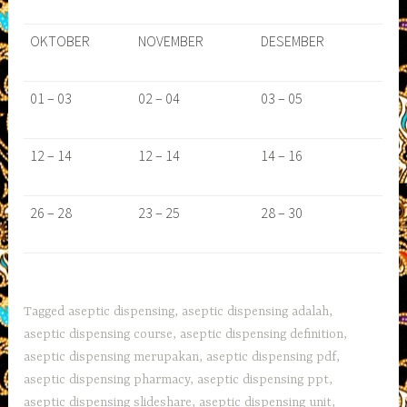
OKTOBER
NOVEMBER
DESEMBER
01 – 03
02 – 04
03 – 05
12 – 14
12 – 14
14 – 16
26 – 28
23 – 25
28 – 30
Tagged
aseptic dispensing
,
aseptic dispensing adalah
,
aseptic dispensing course
,
aseptic dispensing definition
,
aseptic dispensing merupakan
,
aseptic dispensing pdf
,
aseptic dispensing pharmacy
,
aseptic dispensing ppt
,
aseptic dispensing slideshare
,
aseptic dispensing unit
,