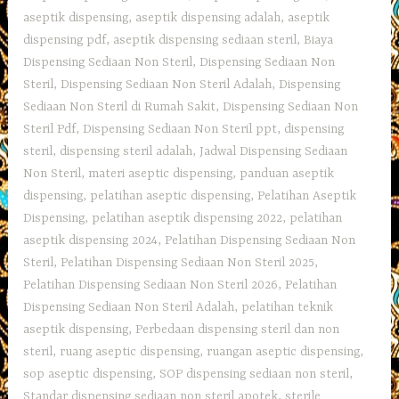
aseptik dispensing
,
aseptik dispensing adalah
,
aseptik
dispensing pdf
,
aseptik dispensing sediaan steril
,
Biaya
Dispensing Sediaan Non Steril
,
Dispensing Sediaan Non
Steril
,
Dispensing Sediaan Non Steril Adalah
,
Dispensing
Sediaan Non Steril di Rumah Sakit
,
Dispensing Sediaan Non
Steril Pdf
,
Dispensing Sediaan Non Steril ppt
,
dispensing
steril
,
dispensing steril adalah
,
Jadwal Dispensing Sediaan
Non Steril
,
materi aseptic dispensing
,
panduan aseptik
dispensing
,
pelatihan aseptic dispensing
,
Pelatihan Aseptik
Dispensing
,
pelatihan aseptik dispensing 2022
,
pelatihan
aseptik dispensing 2024
,
Pelatihan Dispensing Sediaan Non
Steril
,
Pelatihan Dispensing Sediaan Non Steril 2025
,
Pelatihan Dispensing Sediaan Non Steril 2026
,
Pelatihan
Dispensing Sediaan Non Steril Adalah
,
pelatihan teknik
aseptik dispensing
,
Perbedaan dispensing steril dan non
steril
,
ruang aseptic dispensing
,
ruangan aseptic dispensing
,
sop aseptic dispensing
,
SOP dispensing sediaan non steril
,
Standar dispensing sediaan non steril apotek
,
sterile