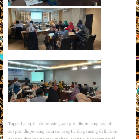
Tagged
aseptic dispensing
,
aseptic dispensing adalah
,
aseptic dispensing course
,
aseptic dispensing definition
,