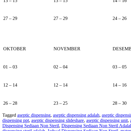
13 – 15
13 – 15
14 – 16
27 – 29
27 – 29
24 – 26
OKTOBER
NOVEMBER
DESEM
01 – 03
02 – 04
03 – 05
12 – 14
12 – 14
14 – 16
26 – 28
23 – 25
28 – 30
Tagged
aseptic dispensing
,
aseptic dispensing adalah
,
aseptic dispens
dispensing ppt
,
aseptic dispensing slideshare
,
aseptic dispensing unit
,
Dispensing Sediaan Non Steril
,
Dispensing Sediaan Non Steril Adala
dispensing steril adalah
,
Jadwal Dispensing Sediaan Non Steril
,
mater