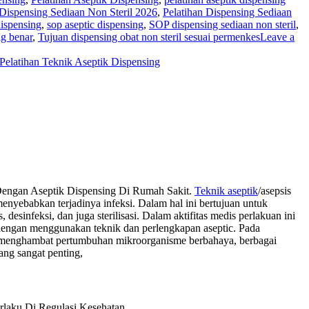
 Dispensing Sediaan Non Steril 2026
,
Pelatihan Dispensing Sediaan
dispensing
,
sop aseptic dispensing
,
SOP dispensing sediaan non steril
,
ng benar
,
Tujuan dispensing obat non steril sesuai permenkes
Leave a
Pelatihan Teknik Aseptik Dispensing
 Dengan Aseptik Dispensing Di Rumah Sakit.
Teknik aseptik
/asepsis
nyebabkan terjadinya infeksi. Dalam hal ini bertujuan untuk
sinfeksi, dan juga sterilisasi. Dalam aktifitas medis perlakuan ini
 dengan menggunakan teknik dan perlengkapan aseptic. Pada
u menghambat pertumbuhan mikroorganisme berbahaya, berbagai
ang sangat penting,
laku Di Regulasi Kesehatan.