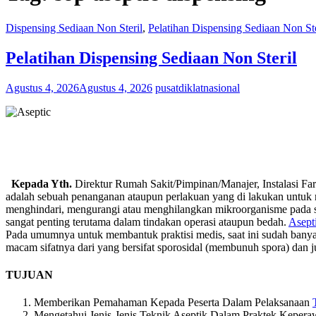
Dispensing Sediaan Non Steril
,
Pelatihan Dispensing Sediaan Non Ste
Pelatihan Dispensing Sediaan Non Steril
Agustus 4, 2026
Agustus 4, 2026
pusatdiklatnasional
Kepada Yth.
Direktur Rumah Sakit/Pimpinan/Manajer, Instalasi Fa
adalah sebuah penanganan ataupun perlakuan yang di lakukan untuk 
menghindari, mengurangi atau menghilangkan mikroorganisme pada sebu
sangat penting terutama dalam tindakan operasi ataupun bedah.
Asept
Pada umumnya untuk membantuk praktisi medis, saat ini sudah bany
macam sifatnya dari yang bersifat sporosidal (membunuh spora) dan j
TUJUAN
Memberikan Pemahaman Kepada Peserta Dalam Pelaksanaan
Mengetahui Jenis-Jenis Teknik Aseptik Dalam Praktek Kepera