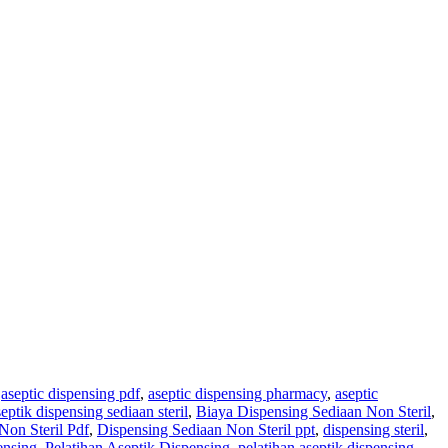
,
aseptic dispensing pdf
,
aseptic dispensing pharmacy
,
aseptic
septik dispensing sediaan steril
,
Biaya Dispensing Sediaan Non Steril
,
Non Steril Pdf
,
Dispensing Sediaan Non Steril ppt
,
dispensing steril
,
ensing
,
Pelatihan Aseptik Dispensing
,
pelatihan aseptik dispensing