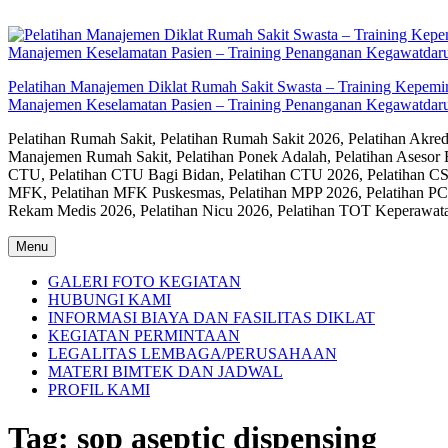
Skip
to
content
Pelatihan Manajemen Diklat Rumah Sakit Swasta – Training Kepem
Manajemen Keselamatan Pasien – Training Penanganan Kegawatdaru
Pelatihan Rumah Sakit, Pelatihan Rumah Sakit 2026, Pelatihan Akr
Manajemen Rumah Sakit, Pelatihan Ponek Adalah, Pelatihan Asesor 
CTU, Pelatihan CTU Bagi Bidan, Pelatihan CTU 2026, Pelatihan CSS
MFK, Pelatihan MFK Puskesmas, Pelatihan MPP 2026, Pelatihan PC
Rekam Medis 2026, Pelatihan Nicu 2026, Pelatihan TOT Keperawat
Menu
GALERI FOTO KEGIATAN
HUBUNGI KAMI
INFORMASI BIAYA DAN FASILITAS DIKLAT
KEGIATAN PERMINTAAN
LEGALITAS LEMBAGA/PERUSAHAAN
MATERI BIMTEK DAN JADWAL
PROFIL KAMI
Tag:
sop aseptic dispensing