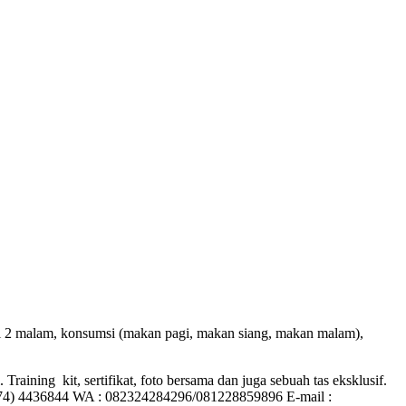
ri 2 malam, konsumsi (makan pagi, makan siang, makan malam),
raining kit, sertifikat, foto bersama dan juga sebuah tas eksklusif.
274) 4436844 WA : 082324284296/081228859896 E-mail :