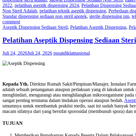
2022
,
pelatihan aseptik dispensing 2024
,
Pelatihan Dispensing Sediaa
Non Steril Adalah
,
pelatihan teknik aseptik dispensing
,
Perbedaan disp
Standar dispensing sediaan non steril apotek
,
sterile dispensing pin
,
te
comment
Aseptik Dispensing Sediaan Steril
,
Pelatihan Aseptik Dispensing
,
Pel
Pelatihan Aseptik Dispensing Sediaan Ster
Juli 24, 2026
Juli 24, 2026
pusatdiklatnasional
Kepada Yth.
Direktur Rumah Sakit/Pimpinan/Manajer, Instalasi Far
adalah sebuah penanganan ataupun perlakuan yang di lakukan untuk 
menghindari, mengurangi atau menghilangkan mikroorganisme pada sebu
sangat penting terutama dalam tindakan operasi ataupun bedah.
Asept
umumnya untuk membantuk praktisi medis, saat ini sudah banyak be
macam sifatnya dari yang bersifat sporosidal (membunuh spora) dan no
TUJUAN
Memberikan Pemahaman Kepada Peserta Dalam Pelaksanaan