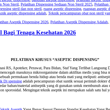
n Non Steril
,
Pelatihan Dispensing Sediaan Non Steril 2025
,
Pelatihan
ensing steril dan non steril
,
ruang aseptic dispensing
,
ruangan aseptic 
knik aseptic dispensing adalah
,
Teknik pencampuran obat non steril ya
atihan Aseptik Dispensing 2026
,
Pelatihan Aseptik Dispensing Adalah
,
il Bagi Tenaga Kesehatan 2026
PELATIHAN KHUSUS
“ASEPTIC DISPENSING”
masi RS, Apoteker, Perawat, Para Bidan, Staf Yang Terlibat Langsung
mencegah masuknya mikroorganisme dalam aktifitas medis yang bisa me
ah permukaan benda hidup atau benda mati yang meliputi: antisepis, de
ik Di spensing
adalah pencampuran obat suntik sesuai perintah dokter
redar bahan/material antiseptik yang di gunakan untuk membunuh ata
n sporosidal. Mengingat teknik aseptik ini merupakan salah satu hal y
Teknik Aseptik
Yang Benar Sesuai Dengan Standar Kesehatan Yang Ber