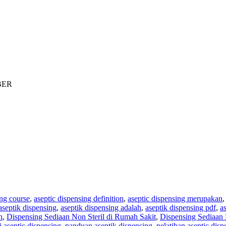
BER
ing course
,
aseptic dispensing definition
,
aseptic dispensing merupakan
aseptik dispensing
,
aseptik dispensing adalah
,
aseptik dispensing pdf
,
a
h
,
Dispensing Sediaan Non Steril di Rumah Sakit
,
Dispensing Sediaan 
i aseptic dispensing
,
panduan aseptik dispensing
,
pelatihan aseptic disp