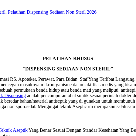
ril
,
Pelatihan Dispensing Sediaan Non Steril 2026
PELATIHAN KHUSUS
“
DISPENSING SEDIAAN NON STERIL”
rmasi RS, Apoteker, Perawat, Para Bidan, Staf Yang Terlibat Langsu
mencegah masuknya mikroorganisme dalam aktifitas medis yang bisa me
ah permukaan benda hidup atau benda mati yang meliputi: antisepis, de
ik Dispensing
adalah pencampuran obat suntik sesuai perintah dokter 
ak beredar bahan/material antiseptik yang di gunakan untuk membunu
uga non sporosidal. Mengingat teknik Aseptic ini merupakan salah satu 
Teknik Aseptik
Yang Benar Sesuai Dengan Standar Kesehatan Yang Ber
watan