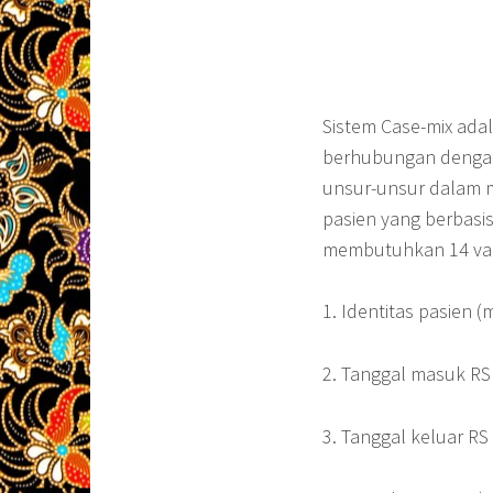
Sistem Case-mix ada
berhubungan dengan
unsur-unsur dalam 
pasien yang berbasi
membutuhkan 14 vari
1. Identitas pasien (
2. Tanggal masuk RS
3. Tanggal keluar RS