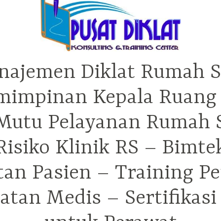
najemen Diklat Rumah S
mimpinan Kepala Ruang 
utu Pelayanan Rumah Sa
isiko Klinik RS – Bimt
tan Pasien – Training P
tan Medis – Sertifikas