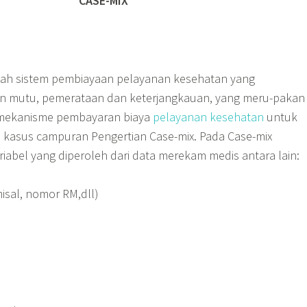
“
CASE-MIX”
lah sistem pembiayaan pelayanan kesehatan yang
 mutu, pemerataan dan keterjangkauan, yang meru-pakan
mekanisme pembayaran biaya
pelayanan kesehatan
untuk
s kasus campuran Pengertian Case-mix.
Pada Case-mix
abel yang diperoleh dari data merekam medis antara lain:
misal, nomor RM,dll)