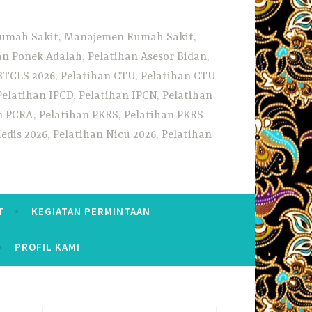
 Rumah Sakit, Manajemen Rumah Sakit,
 Ponek Adalah, Pelatihan Asesor Bidan,
BTCLS 2026, Pelatihan CTU, Pelatihan CTU
Pelatihan IPCD, Pelatihan IPCN, Pelatihan
n PCRA, Pelatihan PKRS, Pelatihan PKRS
dis 2026, Pelatihan Nicu 2026, Pelatihan
T
KEGIATAN PERMINTAAN
PROFIL KAMI