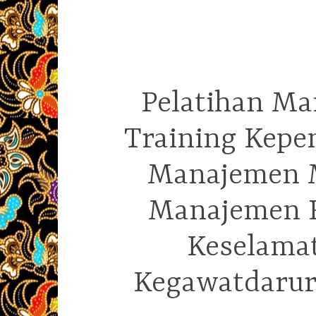
Pelatihan Ma
Training Kepe
Manajemen M
Manajemen R
Keselama
Kegawatdarura