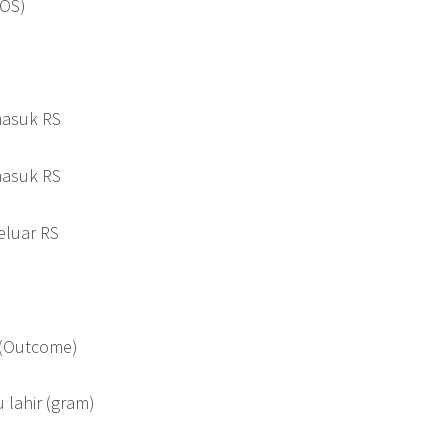
LOS)
masuk RS
masuk RS
eluar RS
S (Outcome)
 lahir (gram)