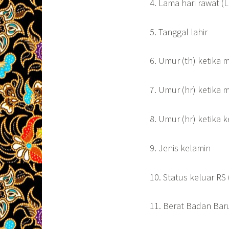
4. Lama hari rawat (
5. Tanggal lahir
6. Umur (th) ketika 
7. Umur (hr) ketika 
8. Umur (hr) ketika k
9. Jenis kelamin
10. Status keluar R
11. Berat Badan Baru