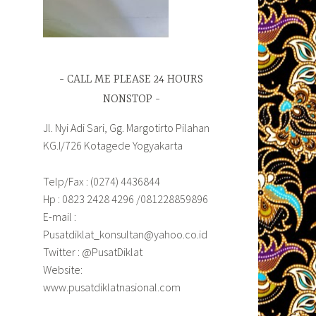
CALL ME PLEASE 24 HOURS
NONSTOP
Jl. Nyi Adi Sari, Gg. Margotirto Pilahan
KG.I/726 Kotagede Yogyakarta
Telp/Fax : (0274) 4436844
Hp : 0823 2428 4296 /081228859896
E-mail :
Pusatdiklat_konsultan@yahoo.co.id
Twitter : @PusatDiklat
Website:
www.pusatdiklatnasional.com