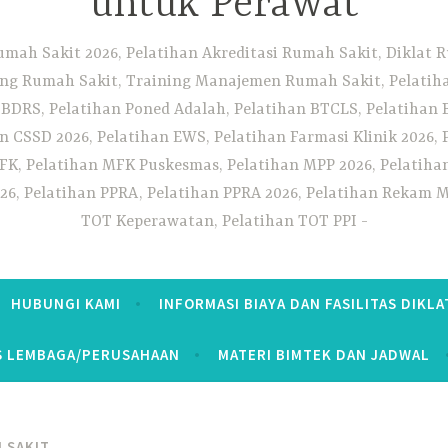
untuk Perawat
umah Sakit 2026, Pelatihan Akreditasi Rumah Sakit, Diklat
ng Rumah Sakit, Training Manajemen Rumah Sakit, Pelatihan
 BDRS, Pelatihan Poned Adalah, Pelatihan BTCLS, Pelatihan 
n CSSD 2026, Pelatihan EWS, Pelatihan Farmasi Klinik 2026, 
K, Pelatihan MFK Puskesmas, Pelatihan MPP 2026, Pelatiha
26, Pelatihan PPRA, Pelatihan PPRA 2026, Pelatihan Rekam Me
TOT Keperawatan, Pelatihan TOT PPI
HUBUNGI KAMI
INFORMASI BIAYA DAN FASILITAS DIKLA
S LEMBAGA/PERUSAHAAN
MATERI BIMTEK DAN JADWAL
 SAKIT