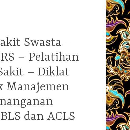
akit Swasta –
RS – Pelatihan
kit – Diklat
ek Manajemen
enanganan
i BLS dan ACLS