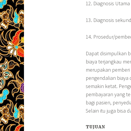
12. Diagnosis Utama
13. Diagnosis sekund
14. Prosedur/pemb
Dapat disimpulkan 
biaya terjangkau me
merupakan pemberi 
pengendalian biaya
semakin ketat. Pen
pembayaran yang te
bagi pasien, penyed
Selain itu
juga bisa 
TUJUAN