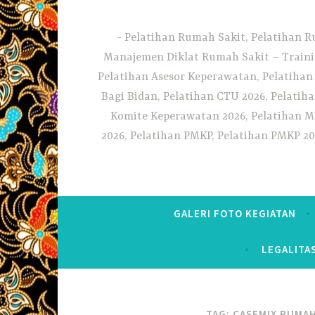
Pelatihan Rumah Sakit, Pelatihan R
Manajemen Diklat Rumah Sakit – Traini
Pelatihan Asesor Keperawatan, Pelatihan
Bagi Bidan, Pelatihan CTU 2026, Pelatiha
Komite Keperawatan 2026, Pelatihan MF
2026, Pelatihan PMKP, Pelatihan PMKP 20
GALERI FOTO KEGIATAN
LEGALITA
TAG:
CASEMIX RUMAH