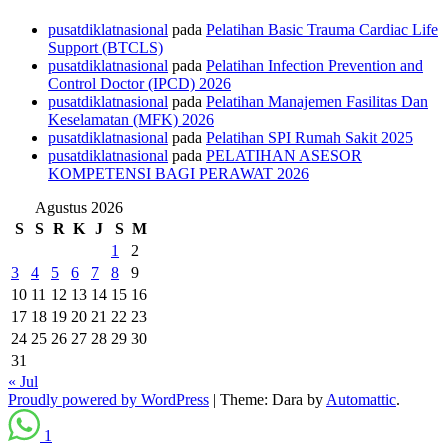
pusatdiklatnasional
pada
Pelatihan Basic Trauma Cardiac Life
Support (BTCLS)
pusatdiklatnasional
pada
Pelatihan Infection Prevention and
Control Doctor (IPCD) 2026
pusatdiklatnasional
pada
Pelatihan Manajemen Fasilitas Dan
Keselamatan (MFK) 2026
pusatdiklatnasional
pada
Pelatihan SPI Rumah Sakit 2025
pusatdiklatnasional
pada
PELATIHAN ASESOR
KOMPETENSI BAGI PERAWAT 2026
Agustus 2026
S
S
R
K
J
S
M
1
2
3
4
5
6
7
8
9
10
11
12
13
14
15
16
17
18
19
20
21
22
23
24
25
26
27
28
29
30
31
« Jul
Proudly powered by WordPress
|
Theme: Dara by
Automattic
.
1