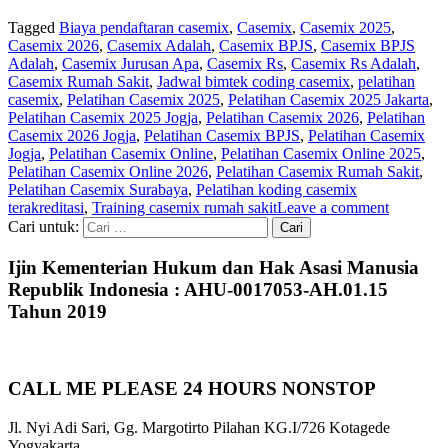
Tagged
Biaya pendaftaran casemix
,
Casemix
,
Casemix 2025
,
Casemix 2026
,
Casemix Adalah
,
Casemix BPJS
,
Casemix BPJS
Adalah
,
Casemix Jurusan Apa
,
Casemix Rs
,
Casemix Rs Adalah
,
Casemix Rumah Sakit
,
Jadwal bimtek coding casemix
,
pelatihan
casemix
,
Pelatihan Casemix 2025
,
Pelatihan Casemix 2025 Jakarta
,
Pelatihan Casemix 2025 Jogja
,
Pelatihan Casemix 2026
,
Pelatihan
Casemix 2026 Jogja
,
Pelatihan Casemix BPJS
,
Pelatihan Casemix
Jogja
,
Pelatihan Casemix Online
,
Pelatihan Casemix Online 2025
,
Pelatihan Casemix Online 2026
,
Pelatihan Casemix Rumah Sakit
,
Pelatihan Casemix Surabaya
,
Pelatihan koding casemix
terakreditasi
,
Training casemix rumah sakit
Leave a comment
Cari untuk:
Ijin Kementerian Hukum dan Hak Asasi Manusia
Republik Indonesia : AHU-0017053-AH.01.15
Tahun 2019
CALL ME PLEASE 24 HOURS NONSTOP
Jl. Nyi Adi Sari, Gg. Margotirto Pilahan KG.I/726 Kotagede
Yogyakarta